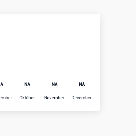
NA
NA
NA
NA
tember
Október
November
December