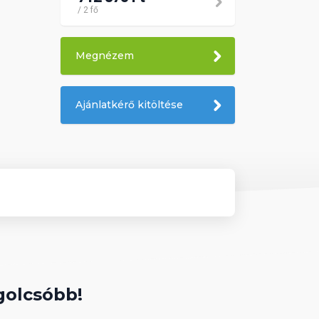
/ 2 fő
Megnézem
Ajánlatkérő kitöltése
golcsóbb!