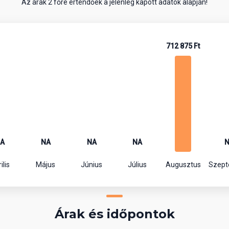
Az árak 2 főre értendőek a jelenleg kapott adatok alapján!
712 875 Ft
A
NA
NA
NA
ilis
Május
Június
Július
Augusztus
Szep
Árak és időpontok