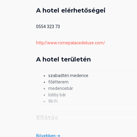
A hotel elérhetőségei
0554 323 73
http//www.romepalacedeluxe.com/
A hotel területén
szabadtéri medence
főétterem
medencebár
lobby bár
Wi-Fi
Ellátás
AI - All inclusive
Bővebben