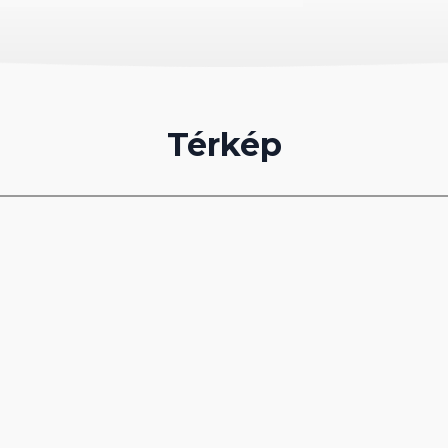
ni snack, fagylalt, tea, kávé, üdítőitalok, helyi
Térkép