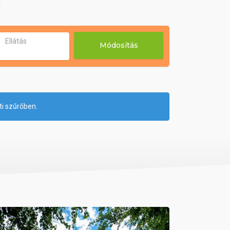
!
Ellátás
Módosítás
ti szűrőben.