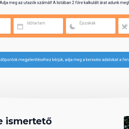
Adja meg az utazók számát! A listában 2 főre kalkulált árat adunk meg
Időtartam
Éjszakák
időpontok megjelenítéséhez kérjük, adja meg a keresési adatokat a fen
 ismertető