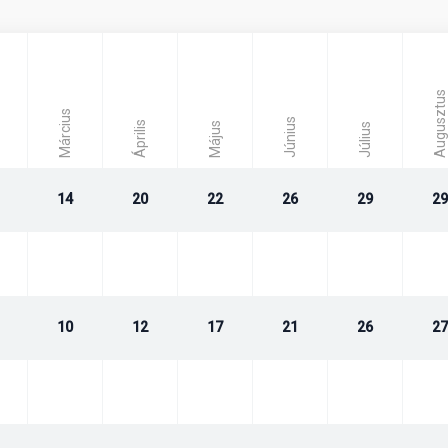
Augusztus
Március
Június
Április
Május
Július
14
20
22
26
29
29
 felújítás 2017-ben történt.
10
12
17
21
26
27