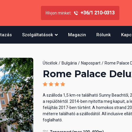
+36/1 210-0313
Hívjon minket:
utazás
Szolgáltatások
Magazin
Rólunk
Kapc
Úticélok
Bulgária
Napospart
Rome Palace 
Rome Palace Delu
A szálloda 1,5 km-re található Sunny Beachtől, 
a repülőtértől. 2014-ben nyitotta meg kapuit, a 
felújítás 2017-ben történt. A homokos strand 2
méterre található a szállodától. All inclusive ellá
foglalható.