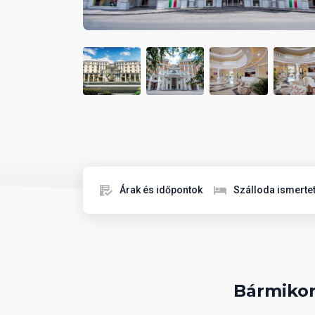
Árak és időpontok
Szálloda ismerte
Bármikor