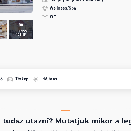
Tengerpart (max 100-400m)
Wellness/Spa
Wifi
TOVÁBBI
10 KÉP
tő
Térkép
Időjárás
 tudsz utazni? Mutatjuk mikor a le