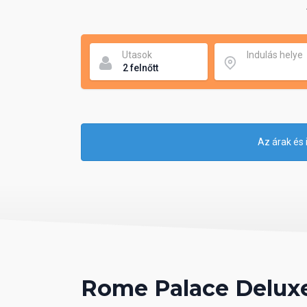
Utasok
Indulás helye
Az árak és 
Rome Palace Deluxe