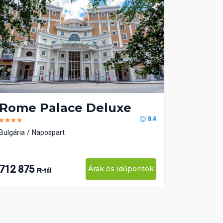
Rome Palace Deluxe
8.4
Bulgária
Napospart
712 875
Árak és időpontok
Ft-tól