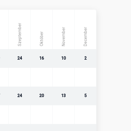
Szeptember
November
December
Október
24
16
10
2
24
20
13
5