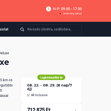
H-P: 09:00 - 17:00
Jelenleg zárva
solat
Deluxe
xe
Legkedvezőbb ár
25 km-re
08. 22. - 08. 29. (8 nap/7
legutóbbi
éj)
00
All Inclusive
tással
712 875 Ft