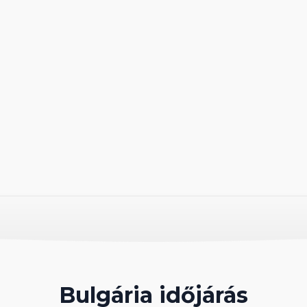
mosogató, étkezőasztal, székek)
ól.
Bulgária időjárás