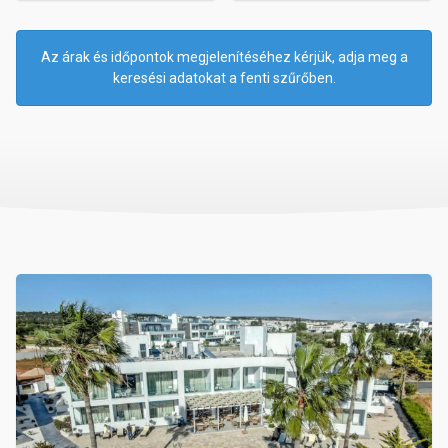
Az árak és időpontok megjelenítéséhez kérjük, adja meg a
keresési adatokat a fenti szűrőben.