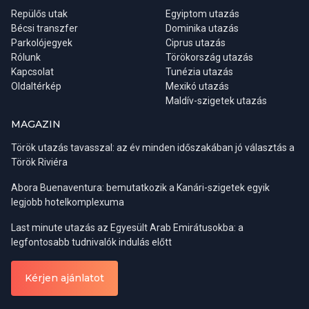
igénybe.
Repülős utak
Egyiptom utazás
Szálláshelyeink mozgáskorlátozott utazók számára
Bécsi transzfer
Dominika utazás
korlátozottan foglalhatók. Akadálymentesített szobafoglalási
Parkolójegyek
Ciprus utazás
lehetőségekről érdeklődjön irodánkban.
Rólunk
Törökország utazás
Kapcsolat
Tunézia utazás
Igény szerint foglalható:
Oldaltérkép
Mexikó utazás
Maldív-szigetek utazás
Transzfer (ciprusi repülőtér - szállás - repülőtér)
MAGAZIN
Betegség-, baleset-, poggyászbiztosítás különböző
Török utazás tavasszal: az év minden időszakában jó választás a
választható díjszabásban
Török Riviéra
Elsőbbségi beszállás (benne garantált fedélzeti poggyász
és egy kisebb táska szállítása a fedélzeten)
Abora Buenaventura: bemutatkozik a Kanári-szigetek egyik
Ülőhely foglalás a repülőn (az oda és a visszaútra is, a
legjobb hotelkomplexuma
prémium helyek kivételével)
Last minute utazás az Egyesült Arab Emirátusokba: a
legfontosabb tudnivalók indulás előtt
Csomagszállítás
Minden utasunk (2-99 éves kor között)számára a következő
Kérjen ajánlatot
poggyász szállítását biztosítjuk: