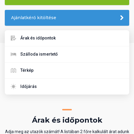
Ajánlatkérő kitöltése
Árak és időpontok
Szálloda ismertető
Térkép
Időjárás
Árak és időpontok
Adja meg az utazók számát! A listában 2 főre kalkulált árat adunk