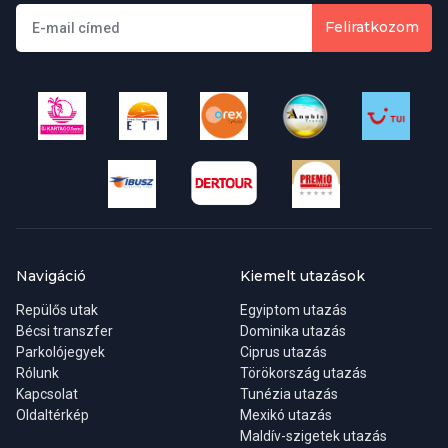
Egy darab feladott poggyász, melyek súlya nem lehet több,
Feliratkozom
mint 20kg
Olyan árucikkek, amelyeket a repülőtéri ajándékboltban a
biztonsági ellenőrzést követően vásárolt.
Gyermekkedvezmények:
Amennyiben
csecsemő
(2 éves korig)
is utazik, az Ő teljes részvételi díja
30.500 Ft
, amely tartalmazza a
részvételi díjat, a foglalási díjat, az illetéket, a transzfert, a
bébiágyat lekéréssel. A csecsemő a repülőn külön ülőhely nélkül
utazik. Két felnőttel egy szobában elhelyezett első és második
gyermek részvételi díját az adott szálloda kalkulációja
tartalmazza.
Navigáció
Kiemelt utazások
Abban az esetben, ha a repülők menetrendje miatt nem érik el a
Repülős utak
Egyiptom utazás
szálloda által kínált időpontban az étkezést, úgy a befizetett
Bécsi transzfer
Dominika utazás
étkezés elmaradhat, melyet ún. lunch boksz-szal (étkezési
Parkolójegyek
Ciprus utazás
csomaggal) vagy helyettesítő étkezéssel (a kinttartózkodás ideje
Rólunk
Törökország utazás
alatti egyszer ebéd) pótolhatnak.
Kapcsolat
Tunézia utazás
Oldaltérkép
Mexikó utazás
Maldív-szigetek utazás
Az utazás miatt elmaradt ellátás költségét utólagosan