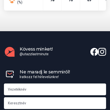
(%)
módosulása miatt változhat.
Transzfer minden esetben külön fizetendő, pontos árak az egyes
időpontokhoz a lenti kalkulációban találhatók!
Igény szerint foglalható:
Betegség-, baleset-, poggyászbiztosítás különböző
választható díjszabásban
Kövess minket!
Budapesti repülőtéri parkolás (Airport Hotel, VIP Parkoló,
@utazzlastminute
Vecsés: ingyenes transzferrel az A-B terminálokhoz).
Csomagszállítás
Ne maradj le semmiről!
Iratkozz fel hírlevelünkre!
Minden utasunk (2-99 éves kor között)számára a következő
poggyász szállítását biztosítjuk:
Egy darab kézipoggyász, mely nem nagyobb, mint
40x30x18cm,