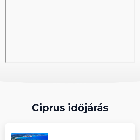
AKTUÁLIS BEUTAZÁSI SZABÁLYOK
Az aktuális beutazási szabályozásokról (pl. koronavírus),
megrendeléskor illetve utazás előtt is tájékozódjanak a konzuli
szolgálat weboldalán.
https://konzinfo.mfa.gov.hu/utazasi-tanacsok-
orszagonkent/ciprus
1. nap:
Budapest - Larnaca
Indulás Ciprusra menetrend szerinti repülőgéppel. Érkezés.
Transzfer a választott szállodába.
Ciprus időjárás
2-6./7./8. nap:
Ciprus (választott úthossz szerint)
Szabadidő, lehetőség fakultatív programokra. Szállás Cipruson
(vacsora, ha a program tartalmazza).