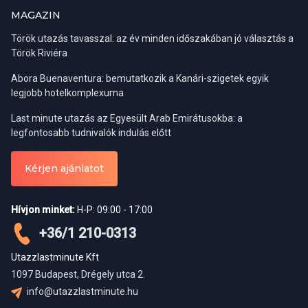
visszatéríteni nem tudjuk.
MAGAZIN
Török utazás tavasszal: az év minden időszakában jó választás a
Wizzair fix ülőhely – Kényelmi szolgáltatás (feláras)
Török Riviéra
Abora Buenaventura: bemutatkozik a Kanári-szigetek egyik
A sorban állás, a beszállás és a helykeresés mindig is az utazás
legjobb hotelkomplexuma
egyik legstresszesebb része volt a Wizzair repülőjáratain. Ezt
számos ügyfél-elégedettségi felmérésben kiemelték a kitöltők.
Last minute utazás az Egyesült Arab Emirátusokba: a
Hallgatunk utasainkra, és a Wizzair járatokon mostantól Mi is
legfontosabb tudnivalók indulás előtt
alkalmazzuk a garantált ülőhely választásának a lehetőségét.
Válasszon ülőhelyet!
Kérjen ajánlatot
Mi történik, ha nem foglal ülőhelyet?
Ülőhelye biztosítva van
abban az esetben is ha ezzel a szolgáltatással nem kíván élni. Ha
Hívjon minket:
H-P: 09:00 - 17:00
most nem foglal, a rendszer véletlenszerű ülőhelyet ad Önnek. A
+36/1 210-0313
kiosztott ülőhelyről a beszállókártyán értesülhet. Ezután a hely
már nem módosítható. Ha még maradtak szabad ülőhelyek, az
Utazzlastminute Kft
utasfelvétel során még foglalhat, de nagy valószínűséggel ekkor
1097 Budapest, Drégely utca 2.
jóval kevesebb hely közül választhat.
info@utazzlastminute.hu