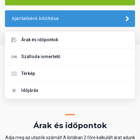
Ajánlatkérő kitöltése
Árak és időpontok
Szálloda ismertető
Térkép
Időjárás
Árak és időpontok
Adja meg az utazók számát! A listában 2 főre kalkulált árat adunk