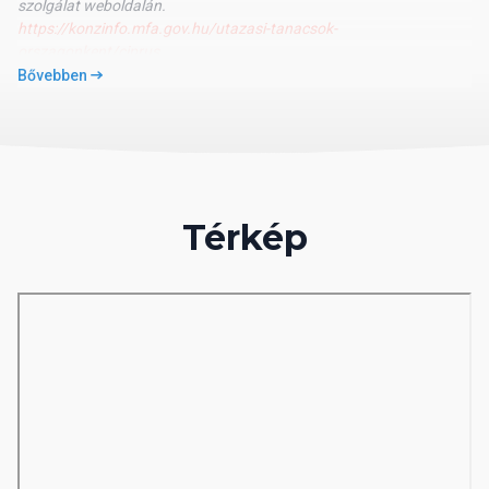
szolgálat weboldalán.
https://konzinfo.mfa.gov.hu/utazasi-tanacsok-
orszagonkent/ciprus
Bővebben
1. nap:
Budapest - Paphos vagy Larnaca
Indulás Ciprusra menetrend szerinti repülőgéppel. Érkezés.
Amennyiben a szerződés tartalmazza- transzfer a választott
szállodába.
Térkép
2-5./6./7./9. nap:
Ciprus (választott úthossz szerint)
Szabadidő, lehetőség fakultatív programokra. Szállás Cipruson
(étkezéssel, ha a program tartalmazza).
7./8./9./10. nap:
Paphos - Budapest (választott úthossz szerint)
Elutazás Budapestre repülőgéppel, érkezés Budapestre.
Általános információk:
Utazás:
Budapest - Paphos vagy Larnaca - Budapest útvonalon
közlekedő repülőjáratokon, az Irodánk által bérelt helyeken
történik. A repülőút alatt fedélzeti ellátást térítés ellenében vehet
igénybe.
A helyszínen magyar nyelvű asszisztenciát (telefonügyelet,
információs találkozó a szállodákban, lehetőség fakultatív