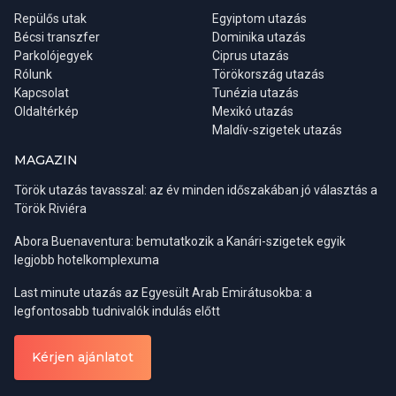
(szerdától péntekig)
Repülős utak
Egyiptom utazás
BUD 08:15 - PFO 12:00
Bécsi transzfer
Dominika utazás
PFO 21:15 - BUD 23:10
Parkolójegyek
Ciprus utazás
Rólunk
Törökország utazás
Kapcsolat
Tunézia utazás
KÜLÖNLEGES ÉTKEZÉS, ÉTEL INTOLERANCIA:
Oldaltérkép
Mexikó utazás
A szállodában biztosított étkezések jellemzően büfé jellegűek. A
Maldív-szigetek utazás
büfé reggelinél (ebédnél) és a vacsoránál is kiemelkedően széles
MAGAZIN
választék áll rendelkezésre, a vacsorák is több fogást
tartalmaznak. A vacsoráknál jól elkülönülnek a párolt zöldségek a
Török utazás tavasszal: az év minden időszakában jó választás a
húsok és az édességek, gyümölcsök. Így a különböző étel
Török Riviéra
intoleranciában szenvedő utasaink a kívánságaiknak
megfelelően, ezekből tudnak választani. Amennyiben egyes
Abora Buenaventura: bemutatkozik a Kanári-szigetek egyik
ételek összetétele nem megállapítható vagy azok elkészítési
legjobb hotelkomplexuma
módja bizonytalanságra adhat okot, akkor, kérjük a helyszínen
forduljanak részletesebb tájékoztatásért az éttermi
Last minute utazás az Egyesült Arab Emirátusokba: a
személyzethez.
legfontosabb tudnivalók indulás előtt
Ez az ajánlat utazási csomagként értékesíthető.
szolgáltatások
Kérjen ajánlatot
rendezvényszervezés,recepció,csomagszoba,esküvőszervezés,étterem
lehetőség,hűtő/minihűtő,széf,erkély vagy