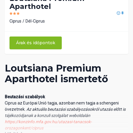
Aparthotel
8
Ciprus
Dél-Ciprus
Árak és időpontok
Loutsiana Premium
Aparthotel ismertető
Beutazási szabályok
Ciprus az Európai Unió tagja, azonban nem tagja a schengeni
övezetnek.
Az aktuális beutazási szabályozásokról utazás előtt is
tájékozódjanak a konzuli szolgálat weboldalán
https://konzinfo.mfa.gov.hu/utazasi-tanacsok-
orszagonkent/ciprus