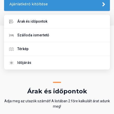
Ajánlatkérő kitöltése
Árak és időpontok
Szálloda ismertető
Térkép
Időjárás
Árak és időpontok
Adja meg az utazók számát! A listában 2 főre kalkulált árat adunk
meg!