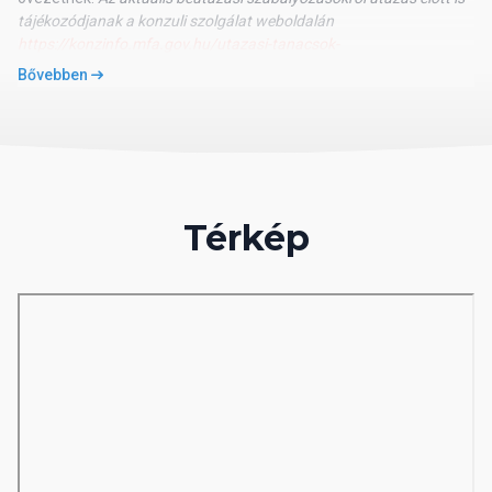
tájékozódjanak a konzuli szolgálat weboldalán
https://konzinfo.mfa.gov.hu/utazasi-tanacsok-
orszagonkent/ciprus
Bővebben
Időeltérés
Magyarországhoz képest egész évben +1 óra az eltolódás.
Hivatalos pénznem, letét
Cipruson 2008. január 1. óta a fizetési eszköz az euró.
Hitelkártyák esetében általában a dombornyomásos kártyákat
fogadják el. Némely szállodánál bejelentkezéskor biztonsági
Térkép
letétet kérhetnek melyet készpénzben vagy bankkártyával
(zárolással) is lehet fizetni. Összege kb.50-100 EUR között lehet
szobafoglalásonként, hotelbesorolástól függően.
Kijelentkezéskor a szoba hibátlan (berendezés) és hiánytalan
(törülköző stb.) visszaadásakor a letét azonnal visszatérítésre
kerül (bankkártya zárolás esetén 7-14 napba telhet az összeg
feloldása).
Hivatalos nyelv
Görög. Szinte mindenütt értenek angolul is. A szállodák
előszeretettel alkalmaznak magyarországi munkavállalókat.
Áram
220 V, 50 Hz. Hárompólusú konnektorhoz adapter szükséges.