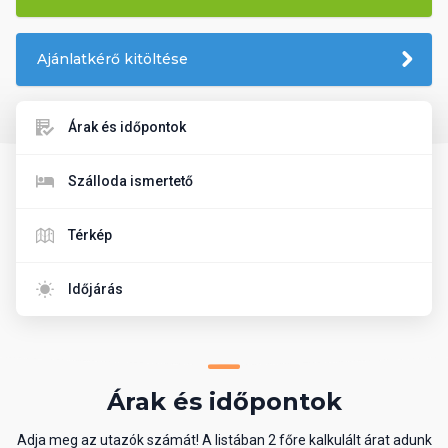
Ajánlatkérő kitöltése
Árak és időpontok
Szálloda ismertető
Térkép
Időjárás
Árak és időpontok
Adja meg az utazók számát! A listában 2 főre kalkulált árat adunk