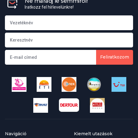
Ne maradj le semmiről!
korlátozottan foglalhatók. Akadálymentesített szobafoglalási
Iratkozz fel hírlevelünkre!
lehetőségekről érdeklődjön irodánkban.
Igény szerint foglalható:
Transzfer (ciprusi repülőtér - szállás - repülőtér)
Betegség-, baleset-, poggyászbiztosítás különböző
választható díjszabásban
Elsőbbségi beszállás (benne garantált fedélzeti poggyász
és egy kisebb táska szállítása a fedélzeten)
Feliratkozom
Ülőhely foglalás a repülőn (az oda és a visszaútra is, a
prémium helyek kivételével)
Csomagszállítás
Minden utasunk (2-99 éves kor között)számára a következő
poggyász szállítását biztosítjuk:
Egy darab kézipoggyász, mely nem nagyobb, mint
40x30x18cm,
Egy darab feladott poggyász, melyek súlya nem lehet több,
mint 20kg
Navigáció
Kiemelt utazások
Olyan árucikkek, amelyeket a repülőtéri ajándékboltban a