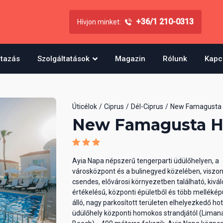
+36/1 210-0313
Hívjon minket:
utazás
Szolgáltatások
Magazin
Rólunk
Kapc
Úticélok
Ciprus
Dél-Ciprus
New Famagusta 
New Famagusta H
Ayia Napa népszerű tengerparti üdülőhelyen, a
városközpont és a bulinegyed közelében, viszo
csendes, elővárosi környezetben található, kivál
értékelésű, központi épületből és több mellékép
álló, nagy parkosított területen elhelyezkedő hot
üdülőhely központi homokos strandjától (Liman