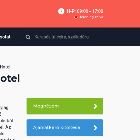
H-P: 09:00 - 17:00
Jelenleg zárva
solat
Hotel
otel
Megnézem
nylag
ó
ületből
el. Az
Ajánlatkérő kitöltése
aki