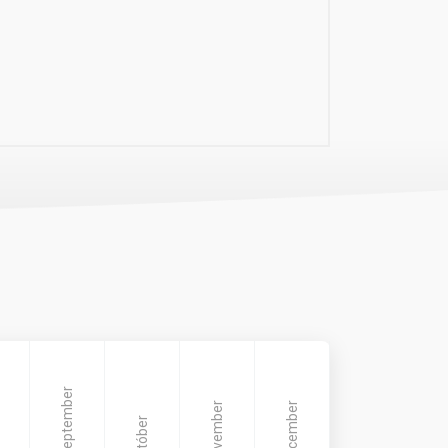
Szeptember
November
December
Október