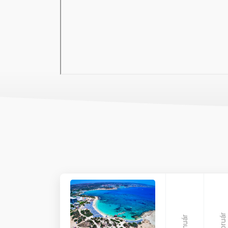
melléképületből álló, nagy parkosított területen elh
központi homokos strandjától (Limanaki Beach) ~400
bulinegyed kb. 500 méternyire, ahol számtalan szóra
ismert, fehérhomokos Nissi Beach (5km) taxival va
(buszmegálló a közelben, jegyár napközben kb. 1.50 
Szobák:
minden standard szoba praktikusan berend
légkondicionált, fürdőszobás, telefonnal, síkképernyő
lehetőség) és minihűtővel felszerelt. Széf, térítés 
stílusban berendezett és felszerelt, azonban alapt
nappalival (max.2 fő díványon) rendelkezik, mely ké
szobákhoz szárazföldre, medencére vagy tengerre n
Szolgáltatások:
recepció, lift, csomagszoba, szobas
internetezési lehetőség (wifi a szálloda egész terü
parkoló.
Sport és szórakozás:
medence és gyerekmedence,
Február
Január
környékén ingyenesen igénybe vehetők, strandtörülkö