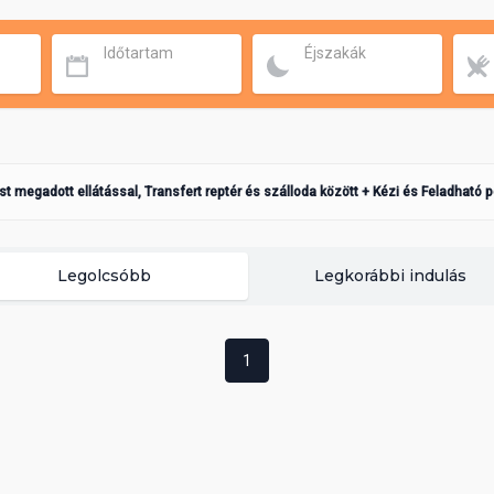
Időtartam
Éjszakák
ást megadott ellátással, Transfert reptér és szálloda között + Kézi és Feladható 
Legolcsóbb
Legkorábbi indulás
1