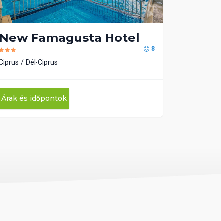
New Famagusta Hotel
8
Ciprus
Dél-Ciprus
Árak és időpontok