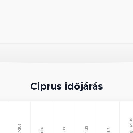
elyezkedő, 181 szobás hotel. Az üdülőhely
 méterre fekszik. Ayia Napa központja és a
kozási lehetőség található. A képeslapokról
gy tömegközlekedéssel is könnyedén elérhető
eur).
ezett, egyhálószobás (~20 m2),
s tv-vel és vízforralóval (tea és kávéfőzési
ellenében bérelhető. A családi szoba hasonló
erülete nagyobb (~40 m2), hálószobával és
nyelmes elhelyezést biztosít 4 fő számára. A
éző erkély tartozik.
Ciprus időjárás
zervíz, ruhatisztítás, étterem, bár, medencebár,
letén ingyenesen elérhető), kerékpárkölcsönzés,
Augusztus
 nyugágyak és napernyők a medence
Március
ző szerviz (depozit ellenében), játszótér,
Június
Április
Május
Július