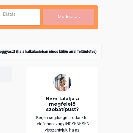
Ellátás
Módosítás
poggyászt (ha a kalkulációban nincs külön árral feltüntetve)
Nem találja a
megfelelő
szobatípust?
Kérjen segítséget irodánktól
telefonon, vagy INGYENESEN
visszahívjuk, ha az