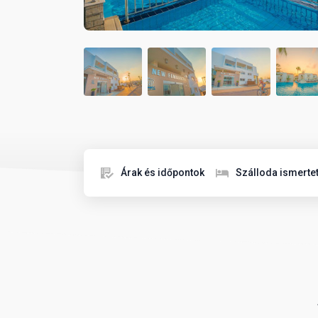
Árak és időpontok
Szálloda ismerte