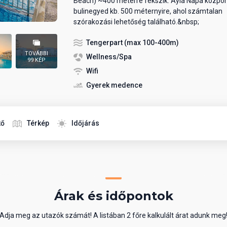
Beach) ~400 méterre fekszik. Ayia Napa közpon
bulinegyed kb. 500 méternyire, ahol számtalan
szórakozási lehetőség található.&nbsp;
Tengerpart (max 100-400m)
TOVÁBBI
Wellness/Spa
99 KÉP
Wifi
Gyerek medence
tő
Térkép
Időjárás
Árak és időpontok
Adja meg az utazók számát! A listában 2 főre kalkulált árat adunk meg