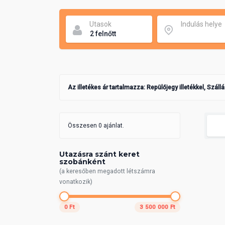
Utasok
Indulás helye
Az illetékes ár tartalmazza: Repülőjegy illetékkel, Száll
Összesen 0 ajánlat.
Utazásra szánt keret
szobánként
(a keresőben megadott létszámra
vonatkozik)
0 Ft
3 500 000 Ft