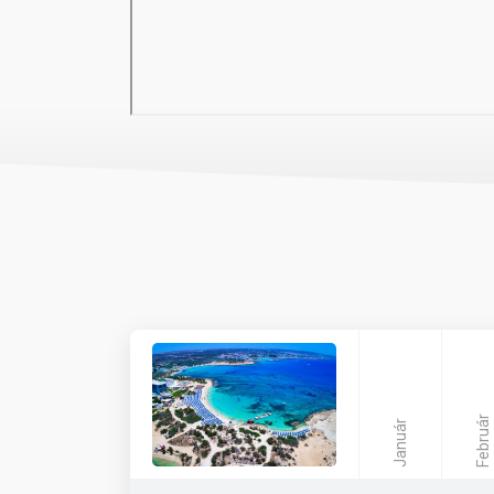
7./8./9./15. nap:
Larnaca vagy Paphos - Budapest (vá
Elutazás Budapestre repülőgéppel, érkezés Budapes
Általános információk:
Utazás:
Budapest - Larnaca vagy Paphos - Budapest útvonalo
bérelt helyeken történik. A repülőút alatt fedélzeti e
A helyszínen magyar nyelvű asszisztenciát (telefonü
lehetőség fakultatív programokon történő részvétel
április közötti) utazások kivételével.
Szálláshelyeink mozgáskorlátozott utazók számára 
szobafoglalási lehetőségekről érdeklődjön irodánkb
A repülőtéri illeték összege és a pótdíjak mértéke a 
árának időközi módosulása miatt változhat.
Február
Transzfer minden esetben külön fizetendő, pontos á
Január
találhatók!