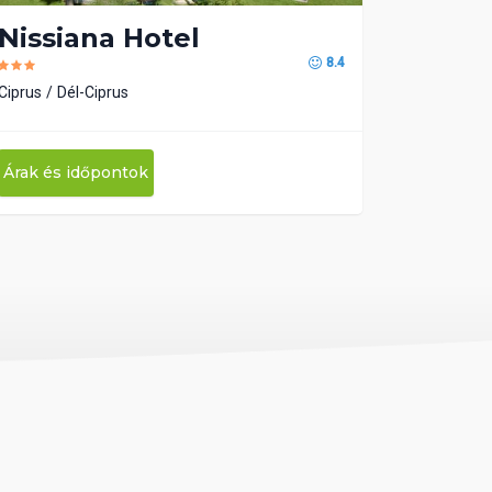
Nissiana Hotel
8.4
Ciprus
Dél-Ciprus
Árak és időpontok