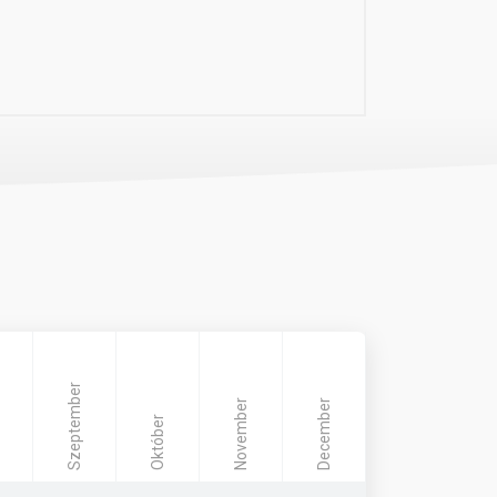
Szeptember
November
December
Október