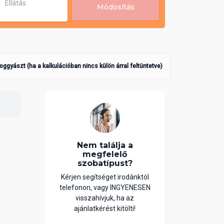
Ellátás
Módosítás
poggyászt (ha a kalkulációban nincs külön árral feltüntetve)
Nem találja a
megfelelő
szobatípust?
Kérjen segítséget irodánktól
telefonon, vagy INGYENESEN
visszahívjuk, ha az
ajánlatkérést kitölti!