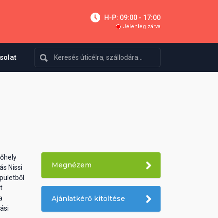
H-P: 09:00 - 17:00
Jelenleg zárva
solat
lőhely
Megnézem
s Nissi
pületből
t
a
Ajánlatkérő kitöltése
ási