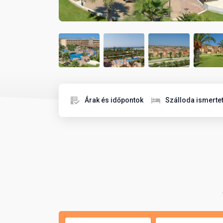
Árak és időpontok
Szálloda ismerte