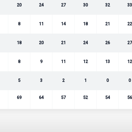
20
24
27
30
32
33
önböző választható díjszabásban
8
11
14
18
21
22
VIP Parkoló, Vecsés: ingyenes transzferrel az A-B
18
20
21
24
26
27
8
9
11
12
13
12
etkező poggyász szállítását biztosítjuk:
5
3
2
1
0
0
 mint 40x30x18cm,
69
64
57
52
54
56
m lehet több, mint 20kg
ékboltban a biztonsági ellenőrzést követően