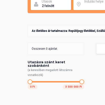
Utasok
Indulás helye
Az illetékes ár tartalmazza: Repülőjegy illetékkel, Száll
Összesen 0 ajánlat.
Utazásra szánt keret
szobánként
(a keresőben megadott létszámra
vonatkozik)
0 Ft
3 500 000 Ft