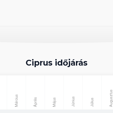
lasztott úthossz szerint)
tre.
n közlekedő repülőjáratokon, az Irodánk által
llátást térítés ellenében vehet igénybe.
Ciprus időjárás
gyelet, információs találkozó a szállodákban,
re) biztosítunk az utószezoni (november és
korlátozottan foglalhatók. Akadálymentesített
an.
deviza forintárfolyamának és az olaj világpiaci
Augusztus
Március
rak az egyes időpontokhoz a lenti kalkulációban
Június
Április
Május
Július