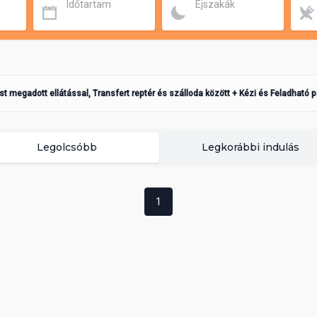
Időtartam
Éjszakák
ást megadott ellátással, Transfert reptér és szálloda között + Kézi és Feladható 
Legolcsóbb
Legkorábbi indulás
1