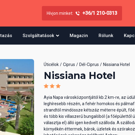
+36/1 210-0313
Hívjon minket:
utazás
Szolgáltatások
Magazin
Rólunk
Kapc
Úticélok
Ciprus
Dél-Ciprus
Nissiana Hotel
Nissiana Hotel
Ayia Napa városközpontjától kb.2 km-re, az üdü
leghíresebb részén, a fehér homokos és pálmafá
strandtól mindössze kétszáz méterre épült, főé
és több kis villaszerű bungalóból (a főépülettől ú
választja el) álló igen kedvelt szálloda. A szállod
környékén éttermek, bárok, üzletek és szórakoz