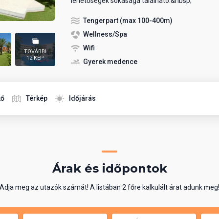
lehetőségek sokasága található.&nbsp;
Tengerpart (max 100-400m)
Wellness/Spa
Wifi
TOVÁBBI
12 KÉP
Gyerek medence
tő
Térkép
Időjárás
Árak és időpontok
Adja meg az utazók számát! A listában 2 főre kalkulált árat adunk meg