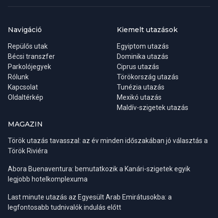
tartalmazza.
Abban az esetben, ha a repülők menetrendje miatt nem érik el a
Navigáció
Kiemelt utazások
szálloda által kínált időpontban az étkezést, úgy a befizetett
Repülős utak
Egyiptom utazás
étkezés elmaradhat, melyet ún. lunch boksz-szal (étkezési
Bécsi transzfer
Dominika utazás
csomaggal) vagy helyettesítő étkezéssel (a kinttartózkodás ideje
Parkolójegyek
Ciprus utazás
alatti egyszer ebéd) pótolhatnak.
Rólunk
Törökország utazás
Kapcsolat
Tunézia utazás
Az utazás miatt elmaradt ellátás költségét utólagosan
Oldaltérkép
Mexikó utazás
visszatéríteni nem tudjuk.
Maldív-szigetek utazás
MAGAZIN
Mi történik, ha nem foglal ülőhelyet?
Ülőhelye biztosítva van
abban az esetben is ha ezzel a szolgáltatással nem kíván élni. Ha
Török utazás tavasszal: az év minden időszakában jó választás a
most nem foglal, a rendszer véletlenszerű ülőhelyet ad Önnek. A
Török Riviéra
kiosztott ülőhelyről a beszállókártyán értesülhet. Ezután a hely
Abora Buenaventura: bemutatkozik a Kanári-szigetek egyik
már nem módosítható. Ha még maradtak szabad ülőhelyek, az
legjobb hotelkomplexuma
utasfelvétel során még foglalhat, de nagy valószínűséggel ekkor
jóval kevesebb hely közül választhat.
Last minute utazás az Egyesült Arab Emirátusokba: a
legfontosabb tudnivalók indulás előtt
Fix ülőhely foglalást - a szabad kapacitás figyelembevételével,