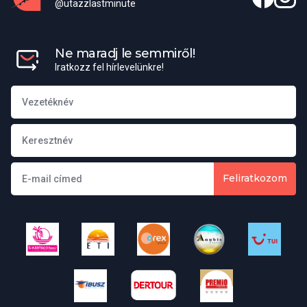
@utazzlastminute
Csomagszállítás
Ne maradj le semmiről!
Minden utasunk (2-99 éves kor között)számára a következő
Iratkozz fel hírlevelünkre!
poggyász szállítását biztosítjuk:
Egy darab kézipoggyász, mely nem nagyobb, mint
40x30x18cm,
Egy darab feladott poggyász, melyek súlya nem lehet több,
mint 20kg
Olyan árucikkek, amelyeket a repülőtéri ajándékboltban a
Feliratkozom
biztonsági ellenőrzést követően vásárolt.
Gyermekkedvezmények:
Amennyiben
csecsemő
(2 éves korig)
is utazik, az Ő teljes részvételi díja
30.500 Ft
, amely tartalmazza a
részvételi díjat, a foglalási díjat, az illetéket, a transzfert, a
bébiágyat lekéréssel. A csecsemő a repülőn külön ülőhely nélkül
utazik. Két felnőttel egy szobában elhelyezett első és második
gyermek részvételi díját az adott szálloda kalkulációja