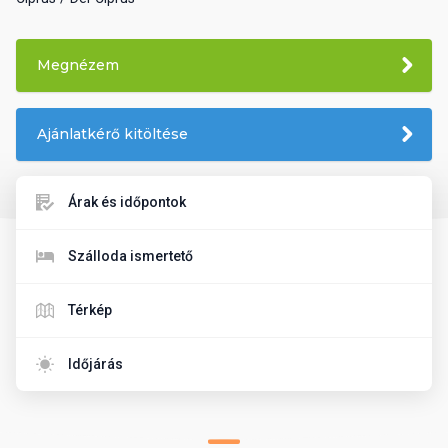
Megnézem
Ajánlatkérő kitöltése
Árak és időpontok
Szálloda ismertető
Térkép
Időjárás