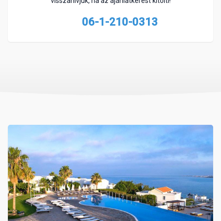
visszahívjuk, ha az ajánlatkérést kitölti!
06-1-210-0313