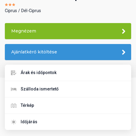
Ciprus
Dél-Ciprus
Megnézem
Ajánlatkérő kitöltése
Árak és időpontok
Szálloda ismertető
Térkép
Időjárás