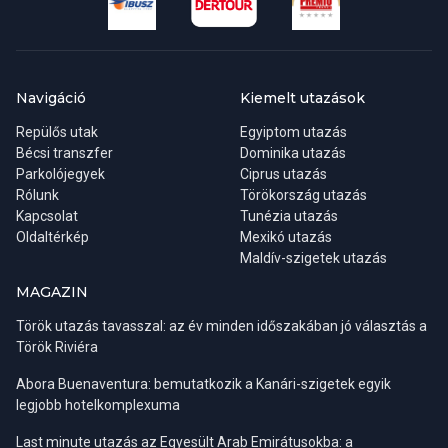
gyermek részvételi díját az adott szálloda kalkulációja
tartalmazza.
Abban az esetben, ha a repülők menetrendje miatt nem érik el a
Navigáció
Kiemelt utazások
szálloda által kínált időpontban az étkezést, úgy a befizetett
Repülős utak
Egyiptom utazás
étkezés elmaradhat, melyet ún. lunch boksz-szal (étkezési
Bécsi transzfer
Dominika utazás
csomaggal) vagy helyettesítő étkezéssel (a kinttartózkodás ideje
Parkolójegyek
Ciprus utazás
alatti egyszer ebéd) pótolhatnak.
Rólunk
Törökország utazás
Kapcsolat
Tunézia utazás
Az utazás miatt elmaradt ellátás költségét utólagosan
Oldaltérkép
Mexikó utazás
visszatéríteni nem tudjuk.
Maldív-szigetek utazás
MAGAZIN
Mi történik, ha nem foglal ülőhelyet?
Ülőhelye biztosítva van
abban az esetben is ha ezzel a szolgáltatással nem kíván élni. Ha
Török utazás tavasszal: az év minden időszakában jó választás a
most nem foglal, a rendszer véletlenszerű ülőhelyet ad Önnek. A
Török Riviéra
kiosztott ülőhelyről a beszállókártyán értesülhet. Ezután a hely
Abora Buenaventura: bemutatkozik a Kanári-szigetek egyik
már nem módosítható. Ha még maradtak szabad ülőhelyek, az
legjobb hotelkomplexuma
utasfelvétel során még foglalhat, de nagy valószínűséggel ekkor
jóval kevesebb hely közül választhat.
Last minute utazás az Egyesült Arab Emirátusokba: a