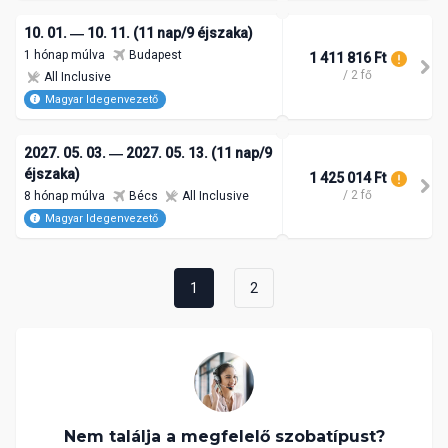
10. 01. ― 10. 11. (11 nap/9 éjszaka)
1 hónap múlva
Budapest
1 411 816 Ft
/ 2 fő
All Inclusive
Magyar Idegenvezető
2027. 05. 03. ― 2027. 05. 13. (11 nap/9
éjszaka)
1 425 014 Ft
/ 2 fő
8 hónap múlva
Bécs
All Inclusive
Magyar Idegenvezető
1
2
Nem találja a megfelelő szobatípust?