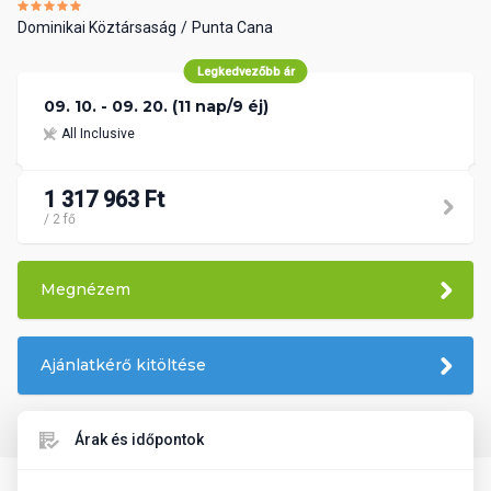
Dominikai Köztársaság
Punta Cana
Legkedvezőbb ár
09. 10. - 09. 20. (11 nap/9 éj)
All Inclusive
1 317 963 Ft
/ 2 fő
Megnézem
Ajánlatkérő kitöltése
Árak és időpontok