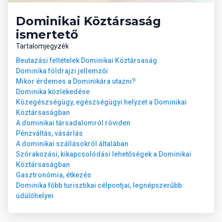
strandbárokat és a 24 órás Xtra Time sportbárt.
Dominikai Köztársaság
ismertető
Tengerpart
Tartalomjegyzék
A szálloda közvetlenül a híres Bávaro Beach partján található,
amely finom fehér homokkal és kristálytiszta vízzel várja a
Beutazási feltételek Dominikai Köztársaság
vendégeket. A tengerparton napágyak, napernyők és
Dominika földrajzi jellemzői
strandtörölközők térítésmentesen biztosítottak. A tengerpart
Mikor érdemes a Dominikára utazni?
ideális a fürdőzéshez, napozáshoz és különféle vízi sportokhoz.
Dominika közlekedése
Közegészségügy, egészségügyi helyzet a Dominikai
Sport és szórakozás
Köztársaságban
Ingyenes lehetőségek
:
A dominikai társadalomról röviden
Strandröplabda, asztalitenisz, aerobic, jóga, darts, boccia
Pénzváltás, vásárlás
Animációs programok és esti show-műsorok
A dominikai szállásokról általában
Gyermek- és tiniklubok: El Castillo del Pirata (1–3 év), Mini
Szórakozási, kikapcsolódási lehetőségek a Dominikai
Club (4–12 év), Black & White Junior Club (13–18 év)
Köztársaságban
Gasztronómia, étkezés
Dominika főbb turisztikai célpontjai, legnépszerűbb
üdülőhelyei
Térítés ellenében
:
Zentropia Spa & Wellness központ szolgáltatásai
Búvárkodás, snorkeling, katamarán túrák, horgászat