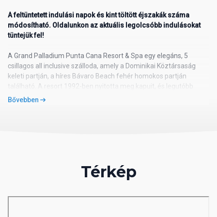
A feltüntetett indulási napok és kint töltött éjszakák száma
módosítható. Oldalunkon az aktuális legolcsóbb indulásokat
tüntejük fel!
A Grand Palladium Punta Cana Resort & Spa egy elegáns, 5
csillagos all inclusive szálloda, amely a Dominikai Köztársaság
keleti partján, a híres Bávaro Beach fehér homokos partján
található. A resort 1992-ben nyitotta meg kapuit, és legutóbb
2014-ben esett át átfogó felújításon. A szálloda mindössze kb. 20
Bővebben
perces transzferútra helyezkedik el a Punta Cana nemzetközi
repülőtértől, így ideális választás a kényelmes és gyors
megérkezéshez.
Környezet és tengeri élővilág
A resort közvetlenül a kristálytiszta, türkizkék vizű Karib-tenger
Térkép
partján fekszik, ahol a vendégek élvezhetik a finomhomokos
strandot és a gazdag tengeri élővilágot. A közeli korallzátonyok
ideálisak snorkelhez és búvárkodáshoz, ahol találkozhatunk
például bohóchalakkal, papagájhalakkal és akár tengeri
teknősökkel is. A sekély víz és a fokozatosan mélyülő