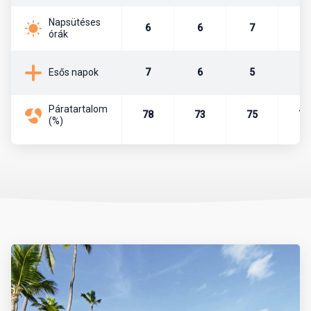
ebben a térségben lévő Dominikai Közösség nevű kis
szigetországgal.
Napsütéses
6
6
7
7
órák
Lakosság
7
6
5
7
Esős napok
Az ország lakosainak száma kb. 10,3 millió fő. A népesség 73%-a
mulatt, 16%-a fehér, 10%-a fekete, 1% taino indián.
Páratartalom
78
73
75
76
(%)
Főváros
Santo Domingo (lakossága kb. 1 millió fő)
Pénznem
Hivatalos pénznem a dominikai peso (DOP). Legkisebb bankjegy a
10-es, a legnagyobb pedig a 2000-es.
Beszélt nyelvek