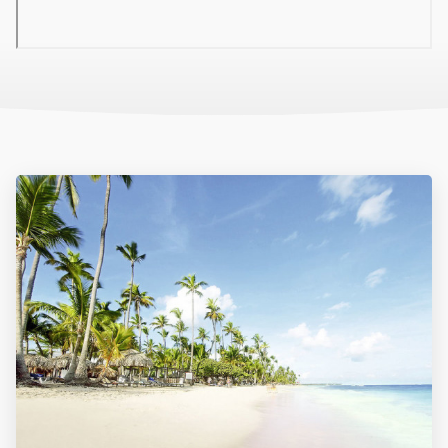
kilátással a trópusi kertekre. Plusz kanapéágy, ideális
családok számára.
Junior Suite Poolside
: kb. 42 m²-es, extra tágas szoba,
közvetlenül a medence mellett.
Loft Suite Garden View
: kb. 60 m²-es, kétszintes lakosztály,
külön nappalival és hálószobával, kilátással a kertekre.
Loft Family Suite
: kb. 87 m²-es, összekapcsolt lakosztály,
ideális nagyobb családok számára.
Premium Junior Suite Poolside
: kb. 56 m²-es, exkluzív
szoba, közvetlenül a medence mellett, prémium
felszereltséggel.
Gasztronómia
A szálloda több étkezési lehetőséget kínál:
Főéttermek
: 5 nemzetközi büféétterem látványkonyhával.
A'la carte éttermek
: 8 tematikus étterem, többek között
mexikói, japán, olasz, spanyol, ázsiai, indiai, argentin és
steakhouse specialitásokkal.
Bárok
: 22 bár, beleértve a lobby bárt, medencebárokat,