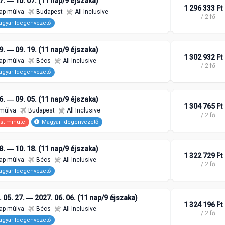
7. ― 10. 07. (11 nap/9 éjszaka)
1 296 333 Ft
ap múlva
Budapest
All Inclusive
/ 2 fő
gyar Idegenvezető
9. ― 09. 19. (11 nap/9 éjszaka)
1 302 932 Ft
ap múlva
Bécs
All Inclusive
/ 2 fő
gyar Idegenvezető
6. ― 09. 05. (11 nap/9 éjszaka)
1 304 765 Ft
 múlva
Budapest
All Inclusive
/ 2 fő
st minute
Magyar Idegenvezető
8. ― 10. 18. (11 nap/9 éjszaka)
1 322 729 Ft
ap múlva
Bécs
All Inclusive
/ 2 fő
gyar Idegenvezető
 05. 27. ― 2027. 06. 06. (11 nap/9 éjszaka)
1 324 196 Ft
ap múlva
Bécs
All Inclusive
/ 2 fő
gyar Idegenvezető