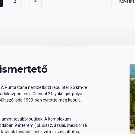
...
2
4
Követke
 ismertető
. A Punta Cana nemzetközi repülőtér 25 km-re.
rlóközpont és a Cocotal 21 lyukú golfpálya.
ült szálloda 1999-ben nyitotta meg kapuit.
valamint további butikok. A komplexum
odában 9 étterem ( pl. olasz, ázsiai, mexikói ) 8
tatások továbbá: bébiszitter-szolgáltatás,