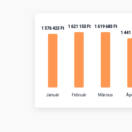
1 621 150 Ft
1 619 683 Ft
1 576 423 Ft
1 441 
Január
Február
Március
Ápr