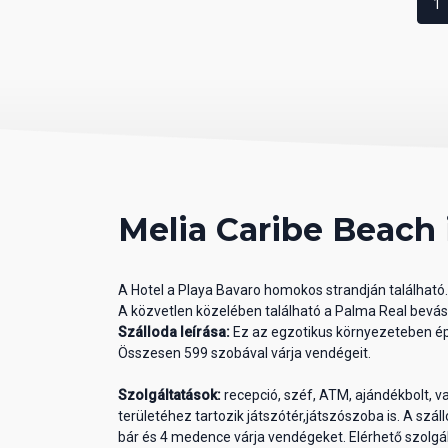
1
Melia Caribe Beach
A Hotel a Playa Bavaro homokos strandján található
A közvetlen közelében található a Palma Real bevásá
Szálloda leírása:
Ez az egzotikus környezeteben ép
Összesen 599 szobával várja vendégeit.
Szolgáltatások:
recepció, széf, ATM, ajándékbolt, 
területéhez tartozik játszótér,játszószoba is. A száll
bár és 4 medence várja vendégeket. Elérhető szolgál