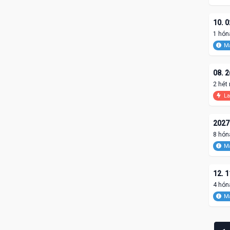
10. 0
1 hón
Ma
08. 2
2 hét
La
2027.
8 hón
Ma
12. 1
4 hón
Ma