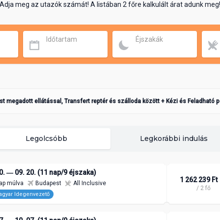
Adja meg az utazók számát! A listában 2 főre kalkulált árat adunk meg
Időtartam
Éjszakák
ást megadott ellátással, Transfert reptér és szálloda között + Kézi és Feladható 
Legolcsóbb
Legkorábbi indulás
0. ― 09. 20. (11 nap/9 éjszaka)
1 262 239 Ft
ap múlva
Budapest
All Inclusive
/ 2 fő
gyar Idegenvezető