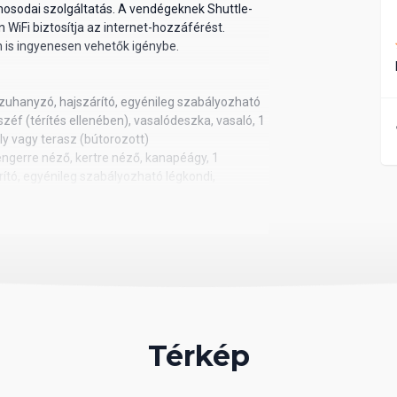
 mosodai szolgáltatás. A vendégeknek Shuttle-
 WiFi biztosítja az internet-hozzáférést.
 is ingyenesen vehetők igénybe.
 zuhanyzó, hajszárító, egyénileg szabályozható
 széf (térítés ellenében), vasalódeszka, vasaló, 1
ély vagy terasz (bútorozott)
tengerre néző, kertre néző, kanapéágy, 1
ító, egyénileg szabályozható légkondi,
ítés ellenében), vasalódeszka, vasaló, 2 TV (kábel
erasz (bútorozott)
néző, kanapéágy, 1 fürdőszoba, zuhanyzó,
ma, ventilátor, rendszeresen feltöltött minibár,
(kábel TV, lapos képernyő), telefon, kávé/tea,
dencére néző, kanapéágy, 1 fürdőszoba,
rító, egyénileg szabályozható légkondi,
és ellenében), vasalódeszka , vasaló, 2 TV (kábel
Térkép
erasz (bútorozott), 24 órás szobaszerviz,
entkezés, hozzáférés a VIP területhez