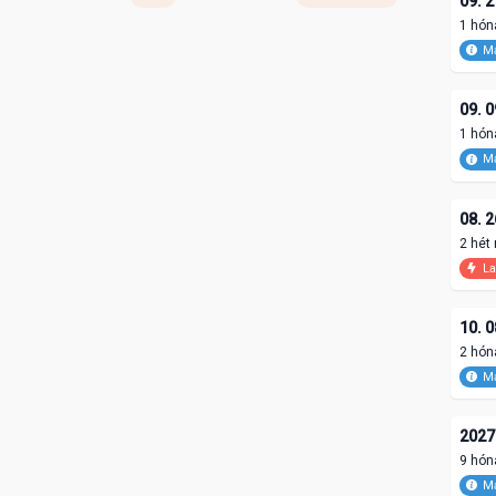
09. 2
1 hón
Ma
09. 0
1 hón
Ma
08. 2
2 hét
La
10. 0
2 hón
Ma
2027.
9 hón
Ma