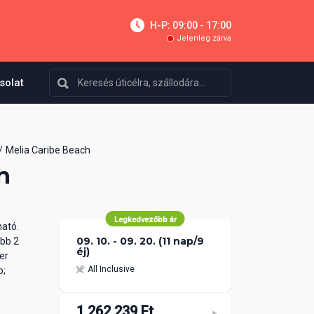
H-P: 09:00 - 17:00
Jelenleg zárva
solat
Melia Caribe Beach
h
Legkedvezőbb ár
ható.
09. 10. - 09. 20. (11 nap/9
öbb 2
éj)
er
All Inclusive
p;
1 262 239 Ft