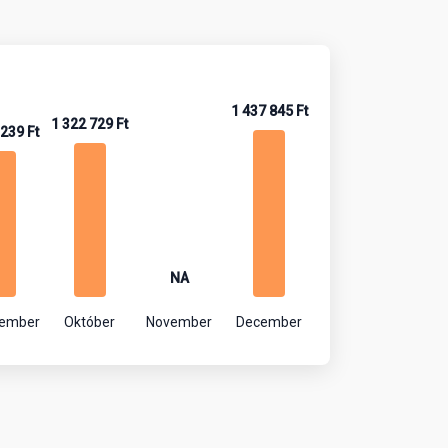
1 437 845 Ft
1 322 729 Ft
 239 Ft
NA
tember
Október
November
December