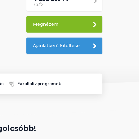
/ 2 fő
Megnézem
Ajánlatkérő kitöltése
ás
Fakultatív programok
golcsóbb!