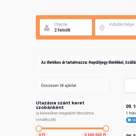
Utasok
Indulás helye
Az illetékes ár tartalmazza: Repülőjegy illetékkel, Száll
Összesen 38 ajánlat.
Utazásra szánt keret
09. 1
szobánként
(a keresőben megadott létszámra
1 hón
vonatkozik)
Ma
0 Ft
3 500 000 Ft