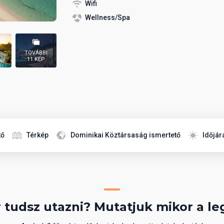
Wifi
Wellness/Spa
TOVÁBBI
11 KÉP
tő
Térkép
Dominikai Köztársaság ismertető
Időjár
 tudsz utazni? Mutatjuk mikor a le