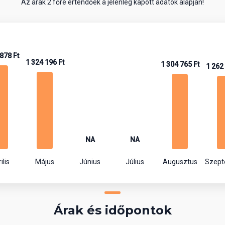
Az árak 2 főre értendőek a jelenleg kapott adatok alapján!
878 Ft
1 324 196 Ft
1 304 765 Ft
1 262
NA
NA
ilis
Május
Június
Július
Augusztus
Szep
Árak és időpontok