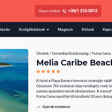
+36/1 210-0313
Hívjon minket:
utazás
Szolgáltatások
Magazin
Rólunk
Kapc
Úticélok
Dominikai Köztársaság
Punta Cana
Melia Caribe Beac
A Hotel a Playa Bavaro homokos strandján talál
Összesen 765 szobával várja vendégeit, mely t
szintes épületben került elhelyezésre. A transzf
Punta Cana repülőtértől körülbelül 30 perc.&nbs
Gyerek medence