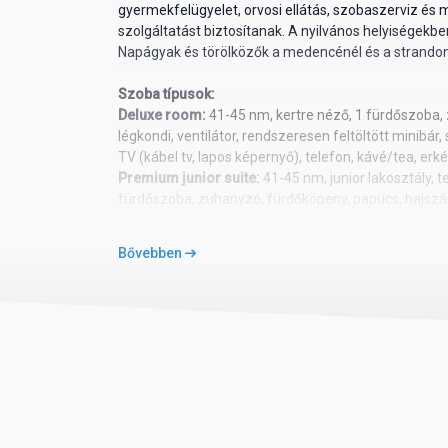
gyermekfelügyelet, orvosi ellátás, szobaszerviz és
szolgáltatást biztosítanak. A nyilvános helyiségekben
Napágyak és törölközők a medencénél és a strandon
Szoba típusok:
Deluxe room:
41-45 nm, kertre néző, 1 fürdőszoba,
légkondi, ventilátor, rendszeresen feltöltött minibár,
TV (kábel tv, lapos képernyő), telefon, kávé/tea, erk
Premium junior suite:
41-45 nm, junior lakosztály, 
fürdőszoba, zuhanyzó, fürdőköpeny, papucs, hajszár
ventilátor, rendszeresen feltöltött minibár, széf (tér
TV, lapos képernyő), telefon, kávé/tea, erkély vagy t
Bővebben
Family junior suite:
41-45 nm, junior suite, kertre 
pezsgőfürdő, hajszárító, egyénileg szabályozható klí
széf (térítés ellenében), vasalódeszka, vasaló, 2 TV 
erkély vagy terasz (bútorozott)
The Level Premium suite:
41-45 nm, kertre vagy me
zuhanyzó, pezsgőfürdő, fürdőköpeny, papucs, hajszá
ventilátor, rendszersej feltöltött minibár, széf (térít
TV, lapos képernyő), telefon, kávé/tea, erkély vagy t
kiemelt szobaszerviz, párnamenü, külön be- és kijel