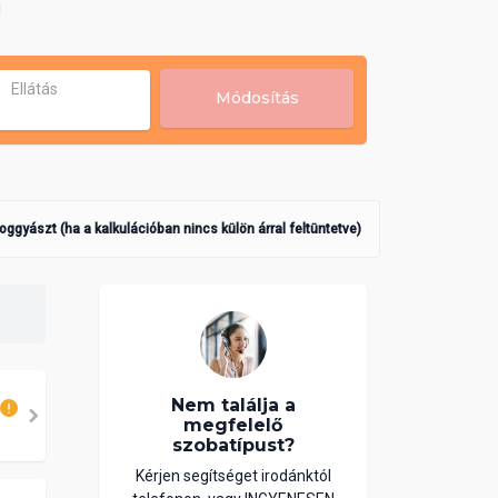
!
Ellátás
Módosítás
poggyászt (ha a kalkulációban nincs külön árral feltüntetve)
Nem találja a
megfelelő
szobatípust?
Kérjen segítséget irodánktól