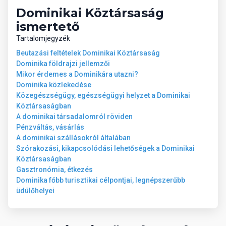
étkezési lehetőségek
Dominikai Köztársaság
ismertető
Tartalomjegyzék
Elérhetőség
Cím:
Cabeza de Toro, Punta Cana, Dominikai Köztársaság –
Beutazási feltételek Dominikai Köztársaság
közvetlen tengerparti fekvés, kb. 15 percnyi autóútra Punta
Dominika földrajzi jellemzői
Cana repülőtértől
Mikor érdemes a Dominikára utazni?
Weboldal:
serenadepuntacana.com
Dominika közlekedése
Közegészségügy, egészségügyi helyzet a Dominikai
Köztársaságban
A dominikai társadalomról röviden
Pénzváltás, vásárlás
A dominikai szállásokról általában
Szórakozási, kikapcsolódási lehetőségek a Dominikai
Köztársaságban
Gasztronómia, étkezés
Dominika főbb turisztikai célpontjai, legnépszerűbb
üdülőhelyei