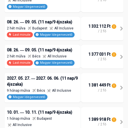
All Inclusive
Magyar Idegenvezető
08. 26. ― 09. 05. (11 nap/9 éjszaka)
1 332 112 Ft
2 hét múlva
Budapest
All Inclusive
/ 2 fő
Last minute
Magyar Idegenvezető
08. 26. ― 09. 05. (11 nap/9 éjszaka)
1 377 031 Ft
2 hét múlva
Bécs
All Inclusive
/ 2 fő
Last minute
Magyar Idegenvezető
2027. 05. 27. ― 2027. 06. 06. (11 nap/9
éjszaka)
1 381 449 Ft
/ 2 fő
9 hónap múlva
Bécs
All Inclusive
Magyar Idegenvezető
10. 01. ― 10. 11. (11 nap/9 éjszaka)
1 hónap múlva
Budapest
1 389 918 Ft
/ 2 fő
All Inclusive