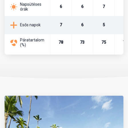
szigetországgal.
Napsütéses
6
6
7
7
órák
Lakosság
7
6
5
7
Esős napok
Az ország lakosainak száma kb. 10,3 millió fő. A népesség 73%-a
mulatt, 16%-a fehér, 10%-a fekete, 1% taino indián.
Páratartalom
78
73
75
76
(%)
Főváros
Santo Domingo (lakossága kb. 1 millió fő)
Pénznem
Hivatalos pénznem a dominikai peso (DOP). Legkisebb bankjegy a
10-es, a legnagyobb pedig a 2000-es.
Beszélt nyelvek