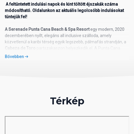
A feltüntetett indulási napok és kint töltött éjszakák száma
módosítható. Oldalunkon az aktuális legolcsóbb indulásokat
tüntejük fel!
A Serenade Punta Cana Beach & Spa Resort
egy modern, 2020
decemberében nyílt, elegáns all inclusive szálloda, amely
közvetlenül a karibi térség egyik legszebb, pálmafás strandján, a
Cabeza de Toro
partszakaszon helyezkedik el. A Punta Cana
nemzetközi repülőtértől csupán kb. 15–20 perces autóútra
Bővebben
található, így ideális választás azoknak, akik kényelmesen és
gyorsan elérhető tengerparti luxusnyaralásra vágynak.
Környezet és tengerpart
A vendégek közvetlenhezféréssel élvezhetik a tengerpartot — a
kristálytiszta víz és puhá homok ideális a napozáshoz, úszáshoz
Térkép
és vízi sportokhoz. A partszakaszon napágyak, napernyők és
törölközők állnak rendelkezésre .
Szálloda leírása
A 603 szobás, modern stílussal berendezett üdülőben 7 épület
található. A vendégek számos medence, több étterem és bár