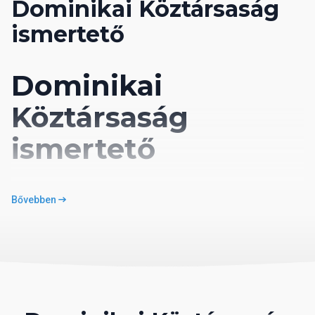
Dominikai Köztársaság
ismertető
Dominikai
Köztársaság
ismertető
“Ez a Föld legjobb, legtermékenyebb, legkellemesebb,
Bővebben
legkiegyensúlyozottabb tája, a leggyönyörűbb föld, amelyet
emberi szem valaha látott.”
A fenti idézet a szigetet 1492-ben felfedező és Hispaniolának
elnevező Kolumbusz Kristóftól származik. Valószínűleg nem
fogunk tudni vitatkozni vele, ha ellátogatunk az esküvők
helyszíneként is kedvelt Dominikai Köztársaságba. Az ország a