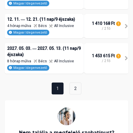
Magyar Idegenvezető
12. 11. ― 12. 21. (11 nap/9 éjszaka)
1 410 168 Ft
4 hónap múlva
Bécs
All Inclusive
/ 2 fő
Magyar Idegenvezető
2027. 05. 03. ― 2027. 05. 13. (11 nap/9
éjszaka)
1 453 615 Ft
/ 2 fő
8 hónap múlva
Bécs
All Inclusive
Magyar Idegenvezető
1
2
Nem találja a megfelelő szobatípust?