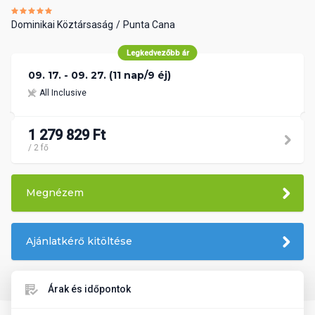
Dominikai Köztársaság
Punta Cana
Legkedvezőbb ár
09. 17. - 09. 27. (11 nap/9 éj)
All Inclusive
1 279 829 Ft
/ 2 fő
Megnézem
Ajánlatkérő kitöltése
Árak és időpontok