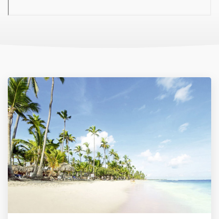
A privát partszakasz ideális pihenésre és vízi sportokra. Preferred
vendégek külön strandterületről élvezhetik a szolgáltatásokat,
mint például VIP napozási lehetőség .
Sport és szórakozás
Ingyenes szolgáltatások:
fő medence bárnál, gyermekmedence
csúszdákkal · vízi aerobic, animációs programok, fitnesz, diszkó .
Fizetős lehetőségek:
spa, wellness, prémium italok, butler
szolgáltatás Preferred vendégeknek, kaszinó és esti show-k .
Gyermekeknek
Széles körű szórakozási lehetőségeket kínál animáció,
játszóterek, beltéri játékhelyek és gyermekklub. Kaszinó, diszkó
mellett családbarát környezet várja a kisebbeket .
Ellátás
24 órás All Inclusive rendszer
:
svédasztalos reggeli, ebéd, vacsora
napközbeni snackek, kávé, tea, sütemények
helyi + prémium alkoholos és alkoholmentes italok
Preferred Club vendégeknek extra szolgáltatások és külön