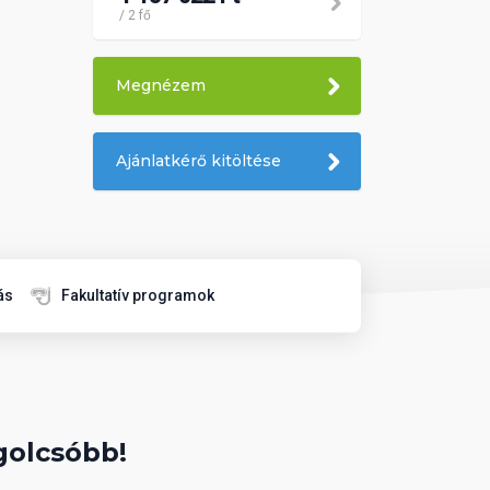
/ 2 fő
Megnézem
Ajánlatkérő kitöltése
ás
Fakultatív programok
golcsóbb!