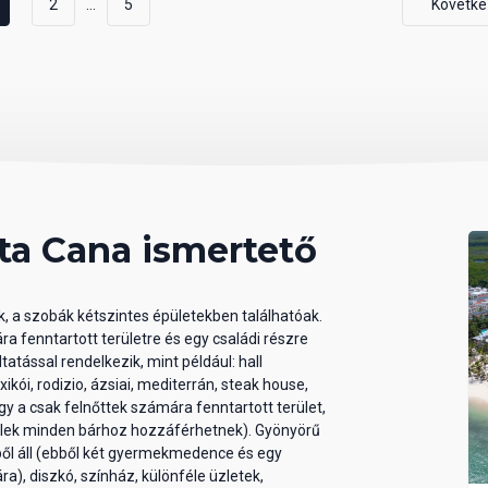
...
2
5
Követke
a Cana ismertető
, a szobák kétszintes épületekben találhatóak.
 fenntartott területre és egy családi részre
tással rendelkezik, mint például: hall
ikói, rodizio, ázsiai, mediterrán, steak house,
y a csak felnőttek számára fenntartott terület,
felek minden bárhoz hozzáférhetnek). Gyönyörű
l áll (ebből két gyermekmedence és egy
a), diszkó, színház, különféle üzletek,