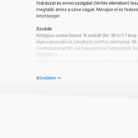
fodrászat és orvosi szolgálat (térítés ellenében) tesz
megtalál, amire a szíve vágyik. Merüljön el és fedez
lehetőséget.
Szobák:
Kétágyas szoba Deluxe: A szobák (kb. 38 m²) 1 king-
légkondicionálóval, bérelhető széffel, telefonnal, Wi-
fürdőszobával/WC-vel, hajszárítóval felszereltek, ká
(DD2/DD1).
Deluxe Pool szoba: azonos felszereltséggel, de me
Superior Deluxe Tropical View: Ezek a szobák tágasa
felszereltséggel. Ocean View (2DO) vagy Pool View (
Bővebben
Sun Club junior lakosztály trópusi kilátással: ugyana
kilátással és további kényelmi szolgáltatásokkal (H
medencére néző (CJA) vagy Swim Out (SJZ) néven i
Sun Club Superior Garden View Adult: Ugyanolyan fe
fenntartott területen (2CX).
Sun Club szolgáltatások: személyre szabott be- és ki
társalgó, bővített minibár (naponta frissül), felminős
Sun Club társalgóban, kontinentális reggeli, ingyen
), szobaszerviz (7:00-23:00), speciális strandterület 