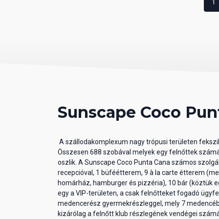
1
Sunscape Coco Punt
A szállodakomplexum nagy trópusi területen fekszik
Összesen 688 szobával melyek egy felnőttek számára
oszlik. A Sunscape Coco Punta Cana számos szolgálta
recepcióval, 1 büféétterem, 9 à la carte étterem (mex
homárház, hamburger és pizzéria), 10 bár (köztük eg
egy a VIP-területen, a csak felnőtteket fogadó ügy
medencerész gyermekrészleggel, mely 7 medencébő
kizárólag a felnőtt klub részlegének vendégei számár