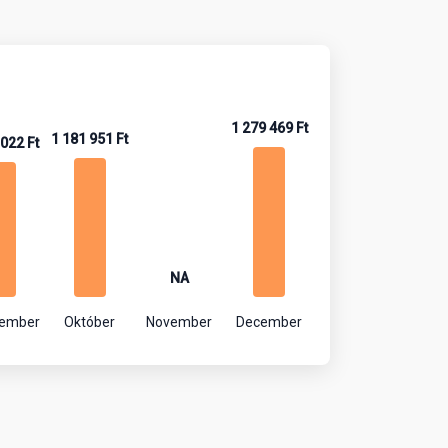
1 279 469 Ft
1 181 951 Ft
 022 Ft
NA
tember
Október
November
December