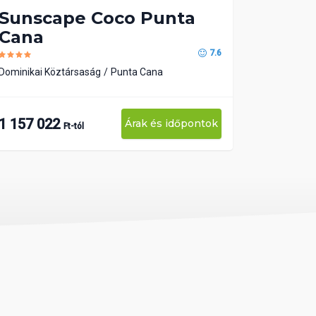
Sunscape Coco Punta
Cana
7.6
Dominikai Köztársaság
Punta Cana
1 157 022
Árak és időpontok
Ft-tól