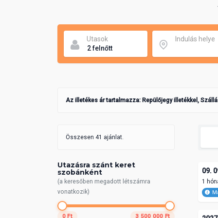
Utasok
Indulás helye
Az illetékes ár tartalmazza: Repülőjegy illetékkel, Száll
Összesen 41 ajánlat.
Utazásra szánt keret
09. 0
szobánként
(a keresőben megadott létszámra
1 hón
vonatkozik)
Ma
0 Ft
3 500 000 Ft