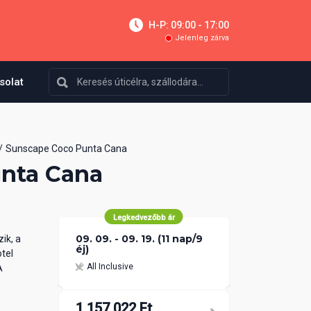
H-P: 09:00 - 17:00
Jelenleg zárva
solat
Sunscape Coco Punta Cana
nta Cana
Legkedvezőbb ár
09. 09. - 09. 19. (11 nap/9
ik, a
éj)
tel
All Inclusive
A
1 157 022 Ft