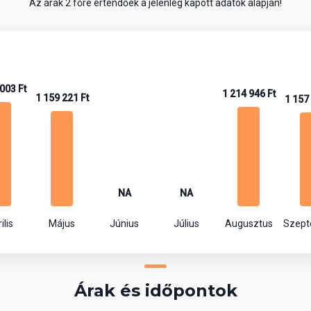
Az árak 2 főre értendőek a jelenleg kapott adatok alapján!
003 Ft
1 214 946 Ft
1 159 221 Ft
1 157
NA
NA
ilis
Május
Június
Július
Augusztus
Szep
Árak és időpontok