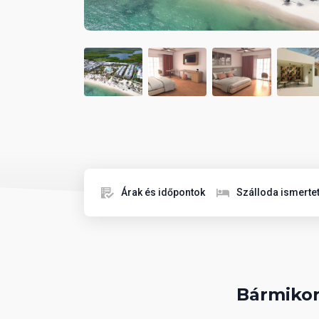
Árak és időpontok
Szálloda ismerte
Bármikor