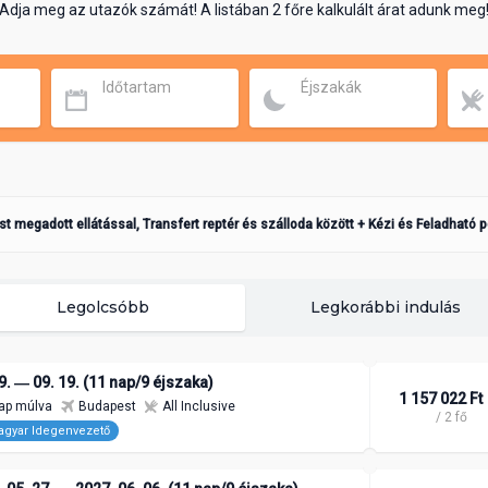
Adja meg az utazók számát! A listában 2 főre kalkulált árat adunk meg
Időtartam
Éjszakák
ást megadott ellátással, Transfert reptér és szálloda között + Kézi és Feladható 
Legolcsóbb
Legkorábbi indulás
9. ― 09. 19. (11 nap/9 éjszaka)
1 157 022 Ft
ap múlva
Budapest
All Inclusive
/ 2 fő
gyar Idegenvezető