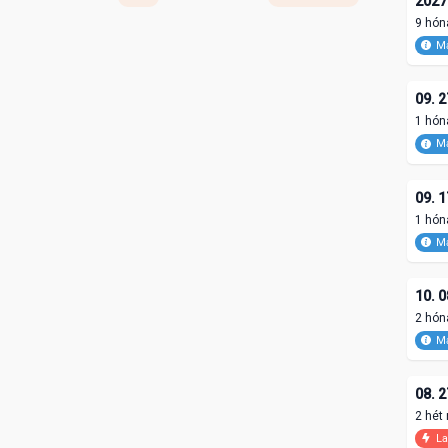
2027.
9 hón
Ma
09. 2
1 hón
Ma
09. 1
1 hón
Ma
10. 0
2 hón
Ma
08. 2
2 hét
La