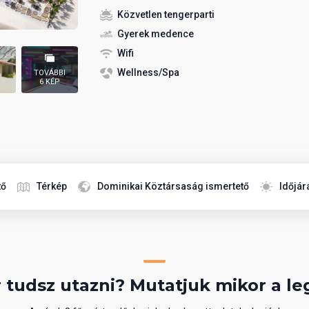
Közvetlen tengerparti
Gyerek medence
Wifi
Wellness/Spa
TOVÁBBI
6 KÉP
tő
Térkép
Dominikai Köztársaság ismertető
Időjár
 tudsz utazni? Mutatjuk mikor a le