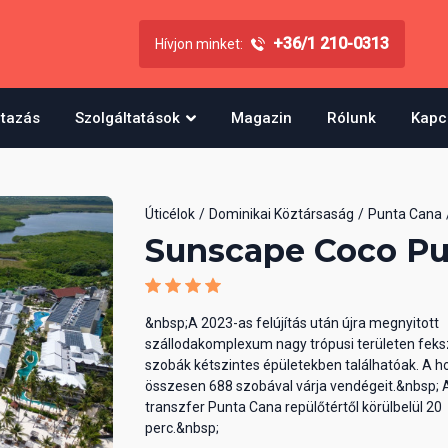
+36/1 210-0313
Hívjon minket:
utazás
Szolgáltatások
Magazin
Rólunk
Kapc
Úticélok
Dominikai Köztársaság
Punta Cana
Sunscape Coco Pu
&nbsp;A 2023-as felújítás után újra megnyitott
szállodakomplexum nagy trópusi területen feksz
szobák kétszintes épületekben találhatóak. A ho
összesen 688 szobával várja vendégeit.&nbsp; 
transzfer Punta Cana repülőtértől körülbelül 20
perc.&nbsp;