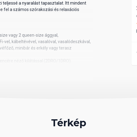
i teljessé a nyaralást tapasztalat. Itt mindent
ze fel a számos szórakozási és relaxációs
size vagy 2 queen-size ággyal,
Fi-vel, kábeltévével, vasalóval, vasalódeszkával,
véfőző, minibár és erkély vagy terasz
dencére néző kilátással (2DRO/1DRO).
bbak, kertre néző kilátással (SDX) azonos
PXU) néven is foglalható.
zokkal a kényelmi felszerelésekkel, kertre néző
J2). Foglalható medencére néző (CJP),
s.
lszereltséggel, de a csak felnőttek számára
jelentkezés concierge-szolgáltatással, privát
ített fürdőszobai piperecikkek, ingyenes Wi-Fi a
Térkép
es újság a szobában (angol vagy spanyol nyelven)
(az egyik oldalon csak felnőttek, az egyik oldalon