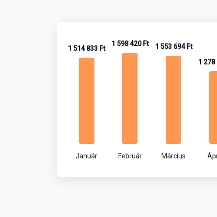
1 598 420 Ft
1 553 694 Ft
1 514 833 Ft
1 278 
Január
Február
Március
Ápr