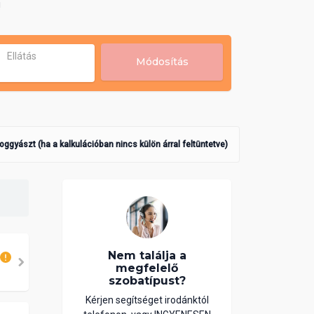
!
Ellátás
Módosítás
poggyászt (ha a kalkulációban nincs külön árral feltüntetve)
Nem találja a
megfelelő
szobatípust?
Kérjen segítséget irodánktól