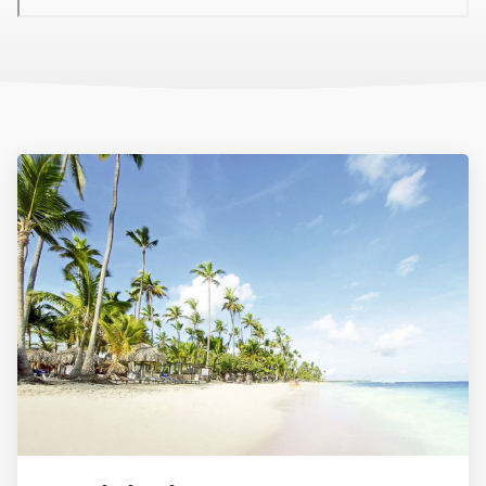
ággyal van felszerelve (kb. 1,40 x 2 m). Ha a férőhely 2 felnőtt +
1/2 gyermek/3 felnőtt, pótágy nem kerül elhelyezésre a
szobában, azaz férőhely: 2 fő / ágy, még akkor is, ha a
visszaigazoláson pótágy szerepel.