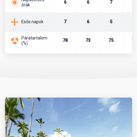
6
6
7
7
órák
Lakosság
7
6
5
7
Esős napok
Az ország lakosainak száma kb. 10,3 millió fő. A népesség 73%-a
mulatt, 16%-a fehér, 10%-a fekete, 1% taino indián.
Páratartalom
78
73
75
76
(%)
Főváros
Santo Domingo (lakossága kb. 1 millió fő)
Pénznem
Hivatalos pénznem a dominikai peso (DOP). Legkisebb bankjegy a
10-es, a legnagyobb pedig a 2000-es.
Beszélt nyelvek