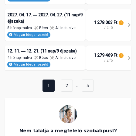
2027. 04. 17. ― 2027. 04. 27. (11 nap/9
éjszaka)
1 278 003 Ft
/ 2 fő
8 hónap múlva
Bécs
All Inclusive
Magyar Idegenvezető
12. 11. ― 12. 21. (11 nap/9 éjszaka)
1 279 469 Ft
4 hónap múlva
Bécs
All Inclusive
/ 2 fő
Magyar Idegenvezető
...
1
2
5
Nem találja a megfelelő szobatípust?