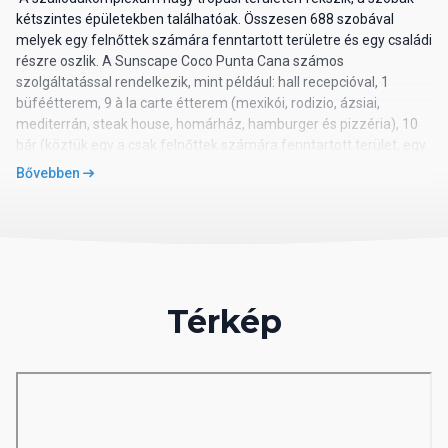
kétszintes épületekben találhatóak. Összesen 688 szobával
melyek egy felnőttek számára fenntartott területre és egy családi
részre oszlik. A Sunscape Coco Punta Cana számos
szolgáltatással rendelkezik, mint például: hall recepcióval, 1
büféétterem, 9 à la carte étterem (mexikói, rodizio, ázsiai,
mediterrán, steak house, homárház, hamburger és pizzéria), 10
bár (köztük egy a csak felnőttek számára fenntartott terület, egy
a VIP-területen, a csak felnőtteket fogadó ügyfelek minden
Bővebben
bárhoz hozzáférhetnek). Gyönyörű medencerész
gyermekrészleggel, mely 7 medencéből áll (ebből két
gyermekmedence és egy kizárólag a felnőtt klub részlegének
vendégei számára), diszkó, színház, különféle üzletek, fodrászat
és orvosi szolgálat (térítés ellenében) teszi teljessé a nyaralást
tapasztalat. Itt mindent megtalál, amire a szíve vágyik. Merüljön el
Térkép
és fedezze fel a számos szórakozási és relaxációs lehetőséget.
Szobák:
Kétágyas szoba Deluxe: A szobák (kb. 38 m²) 1 king-size vagy 2
queen-size ággyal, légkondicionálóval, bérelhető széffel,
telefonnal, Wi-Fi-vel, kábeltévével, vasalóval, vasalódeszkával,
fürdőszobával/WC-vel, hajszárítóval felszereltek, kávéfőző,