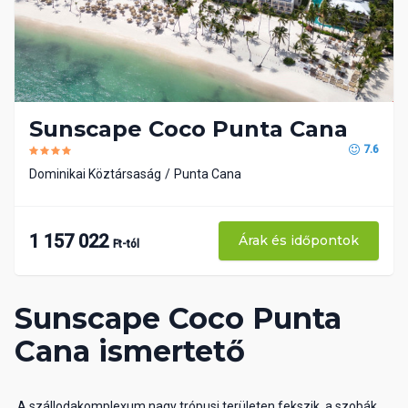
Sunscape Coco Punta Cana
7.6
Dominikai Köztársaság
Punta Cana
1 157 022
Árak és időpontok
Ft-tól
Sunscape Coco Punta
Cana ismertető
A szállodakomplexum nagy trópusi területen fekszik, a szobák