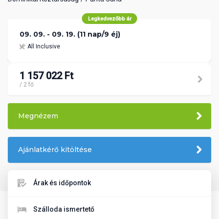
Legkedvezőbb ár
09. 09. - 09. 19. (11 nap/9 éj)
All Inclusive
1 157 022 Ft
/ 2 fő
Megnézem
Ajánlatkérő kitöltése
Árak és időpontok
Szálloda ismertető