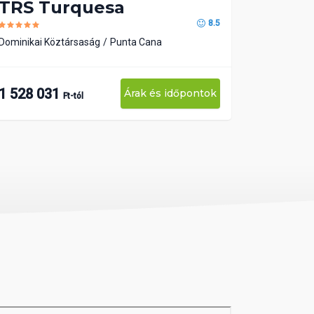
TRS Turquesa
8.5
Dominikai Köztársaság
Punta Cana
1 528 031
Árak és időpontok
Ft-tól