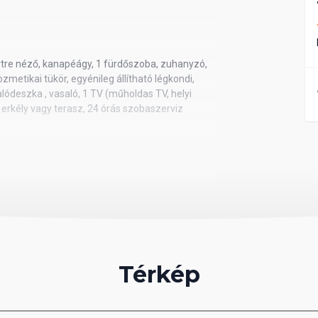
ertre néző, kanapéágy, 1 fürdőszoba, zuhanyzó,
zmetikai tükör, egyénileg állítható légkondi,
salódeszka , vasaló, 1 TV (műholdas TV, helyi
, erkély vagy terasz, 24 órás szobaszerviz
nce felőli, kanapéágy, 1 fürdőszoba, zuhanyzó,
zmetikai tükör, egyénileg állítható légkondi,
salódeszka , vasaló, 1 TV (műholdas TV, helyi
, erkély vagy terasz, 24 órás szobaszerviz
ncére néző, kanapéágy, 1 fürdőszoba, zuhanyzó,
zmetikai tükör, egyénileg állítható légkondi,
alódeszka , vasaló, 1 TV (műholdas TV, helyi
Térkép
ő, terasz, közvetlen medence hozzáférés, 24