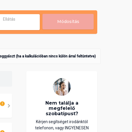
Ellátás
Módosítás
poggyászt (ha a kalkulációban nincs külön árral feltüntetve)
Nem találja a
megfelelő
szobatípust?
Kérjen segítséget irodánktól
telefonon, vagy INGYENESEN