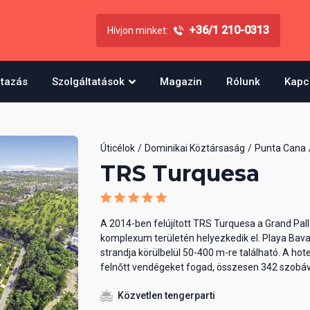
+36/1 210-0313
Hívjon minket:
utazás
Szolgáltatások
Magazin
Rólunk
Kapc
Úticélok
Dominikai Köztársaság
Punta Cana
TRS Turquesa
A 2014-ben felújított TRS Turquesa a Grand Pal
komplexum területén helyezkedik el. Playa Bav
strandja körülbelül 50-400 m-re található. A hote
felnőtt vendégeket fogad, összesen 342 szobáv
Közvetlen tengerparti