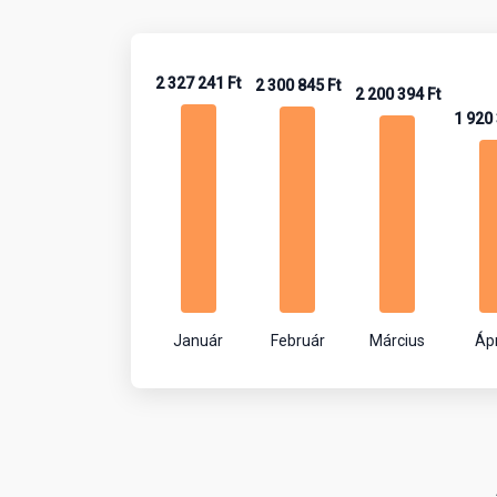
2 327 241 Ft
2 300 845 Ft
2 200 394 Ft
1 920 
Január
Február
Március
Ápr