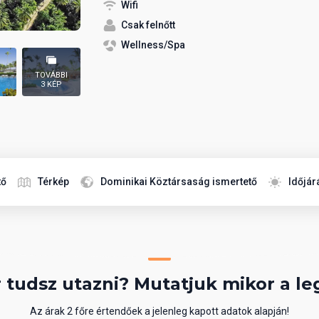
Wifi
Csak felnőtt
Wellness/Spa
TOVÁBBI
3 KÉP
tő
Térkép
Dominikai Köztársaság ismertető
Időjár
 tudsz utazni? Mutatjuk mikor a le
Az árak 2 főre értendőek a jelenleg kapott adatok alapján!