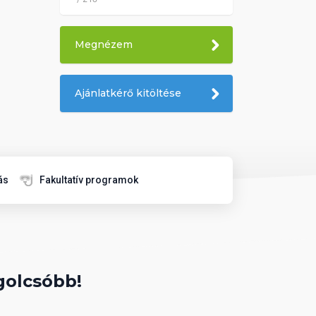
Megnézem
Ajánlatkérő kitöltése
ás
Fakultatív programok
golcsóbb!