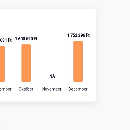
1 752 396 Ft
1 600 620 Ft
 031 Ft
NA
tember
Október
November
December
!