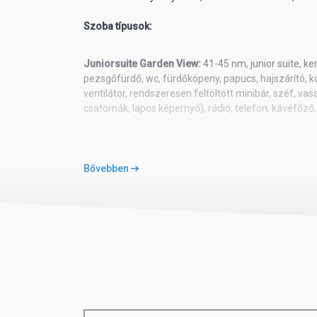
Szoba típusok:
Juniorsuite Garden View:
41-45 nm, junior suite, k
pezsgőfürdő, wc, fürdőköpeny, papucs, hajszárító, ko
ventilátor, rendszeresen feltöltött minibár, széf, va
csatornák, lapos képernyő), rádió, telefon, kávéfőző
Juniorsuite Pool Side:
41-45 nm, junior suite, mede
pezsgőfürdő, wc, fürdőköpeny, papucs, hajszárító, ko
Bővebben
ventilátor, rendszeresen feltöltött minibár, széf, va
csatornák, lapos képernyő), rádió, telefon, kávéfőző
Juniorsuite Swim up:
41-45 nm, junior suite, mede
pezsgőfürdő, wc, fürdőköpeny, papucs, hajszárító, ko
ventilátor, minibár, rendszeresen tölthető, széf, vas
csatornák, lapos képernyő), rádió, telefon, kávéfőz
órás szobaszerviz