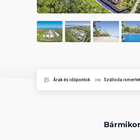
Árak és időpontok
Szálloda ismerte
Bármikor