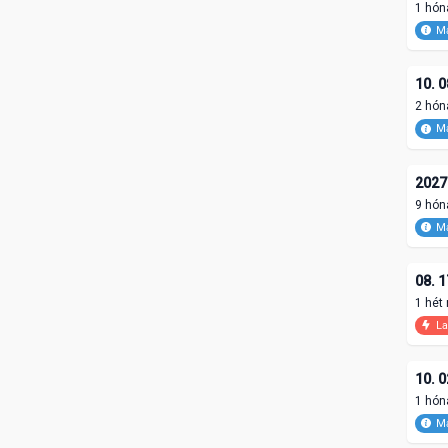
1 hón
Ma
10. 0
2 hón
Ma
2027.
9 hón
Ma
08. 1
1 hét
La
10. 0
1 hón
Ma