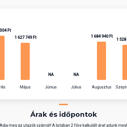
304 Ft
1 684 940 Ft
1 627 749 Ft
1 528
NA
NA
ilis
Május
Június
Július
Augusztus
Szep
Árak és időpontok
Adja meg az utazók számát! A listában 2 főre kalkulált árat adunk meg