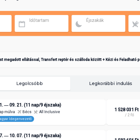
Időtartam
Éjszakák
ást megadott ellátással, Transfert reptér és szálloda között + Kézi és Feladható 
Legolcsóbb
Legkorábbi indulás
1. ― 09. 21. (11 nap/9 éjszaka)
1 528 031 Ft
ap múlva
Bécs
All Inclusive
/ 2 fő
gyar Idegenvezető
7. ― 10. 07. (11 nap/9 éjszaka)