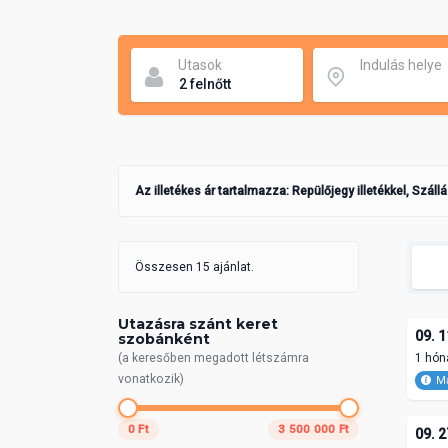
Utasok
Indulás helye
Az illetékes ár tartalmazza: Repülőjegy illetékkel, Száll
Összesen 15 ajánlat.
Utazásra szánt keret
09. 1
szobánként
(a keresőben megadott létszámra
1 hón
vonatkozik)
Ma
0 Ft
3 500 000 Ft
09. 2