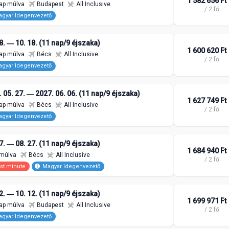
1 582 656 Ft
ap múlva
Budapest
All Inclusive
/ 2 fő
gyar Idegenvezető
8. ― 10. 18. (11 nap/9 éjszaka)
1 600 620 Ft
ap múlva
Bécs
All Inclusive
/ 2 fő
gyar Idegenvezető
 05. 27. ― 2027. 06. 06. (11 nap/9 éjszaka)
1 627 749 Ft
ap múlva
Bécs
All Inclusive
/ 2 fő
gyar Idegenvezető
7. ― 08. 27. (11 nap/9 éjszaka)
1 684 940 Ft
 múlva
Bécs
All Inclusive
/ 2 fő
st minute
Magyar Idegenvezető
2. ― 10. 12. (11 nap/9 éjszaka)
1 699 971 Ft
ap múlva
Budapest
All Inclusive
/ 2 fő
gyar Idegenvezető