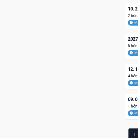
10. 2
2 hón
Ma
2027.
8 hón
Ma
12. 1
4 hón
Ma
09. 0
1 hón
Ma
1