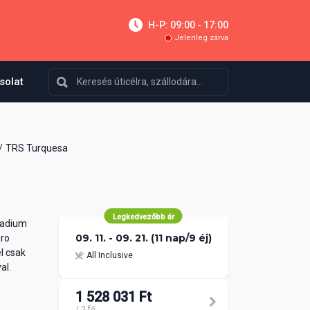
H-P: 09:00 - 17:00
Jelenleg zárva
solat
TRS Turquesa
Legkedvezőbb ár
ladium
09. 11. - 09. 21. (11 nap/9 éj)
aro
l csak
All Inclusive
al.
1 528 031 Ft
/ 2 fő