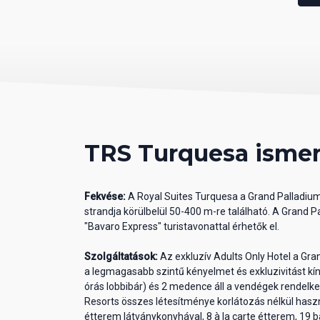
TRS Turquesa ismer
Fekvése:
A Royal Suites Turquesa a Grand Palladium
strandja körülbelül 50-400 m-re található. A Grand
"Bavaro Express" turistavonattal érhetők el.
Szolgáltatások:
Az exkluzív Adults Only Hotel a Gr
a legmagasabb szintű kényelmet és exkluzivitást kíná
órás lobbibár) és 2 medence áll a vendégek rendelke
Resorts összes létesítménye korlátozás nélkül hasz
étterem látványkonyhával, 8 à la carte étterem, 19 