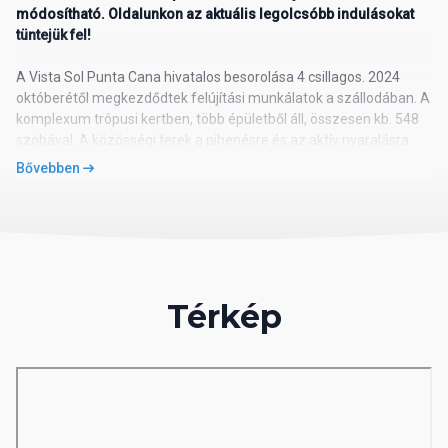
módosítható. Oldalunkon az aktuális legolcsóbb indulásokat
tüntejük fel!
A Vista Sol Punta Cana hivatalos besorolása 4 csillagos. 2024
októberétől megkezdődtek felújítási munkálatok a szállodában. A
komplexum trópusi kertben, több épületből áll, összesen kb. 548
szobával. A közösségi terek a pihenésre és az aktív nyaralásra
egyaránt építenek: strandközeli sétányok, bárok és éttermek,
Bővebben
valamint napközbeni és esti animációk gondoskodnak a
változatos programokról.
Szolgáltatások:
A homokos strand közvetlen, napágyak és strandtörölköző
elérhető, a strandszerviz a kijelölt részeken segíti a kényelmet. A
Térkép
szállodában 3 kültéri, édesvizű medence működik egész évben,
valamint több jacuzzi (hidromasszázs) is rendelkezésre áll. A
resorton belül butikok és ajándéküzletek, ékszerüzlet, fodrászat,
valamint szükség esetén orvosi szolgálat (térítés ellenében) is
elérhető. A Wi-Fi a közösségi terekben korlátozottan használható,
a szolgáltatás típustól és területtől függően eltérhet.