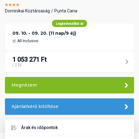
Dominikai Köztársaság
Punta Cana
Legkedvezőbb ár
09. 10. - 09. 20. (11 nap/9 éj)
All Inclusive
1 053 271 Ft
/ 2 fő
Megnézem
Ajánlatkérő kitöltése
Árak és időpontok