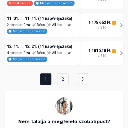
Last minute
Magyar Idegenvezető
11. 01. ― 11. 11. (11 nap/9 éjszaka)
1 178 652 Ft
2 hónap múlva
Bécs
All Inclusive
/ 2 fő
Magyar Idegenvezető
12. 11. ― 12. 21. (11 nap/9 éjszaka)
1 181 218 Ft
4 hónap múlva
Bécs
All Inclusive
/ 2 fő
Magyar Idegenvezető
...
1
2
5
Nem találja a megfelelő szobatípust?