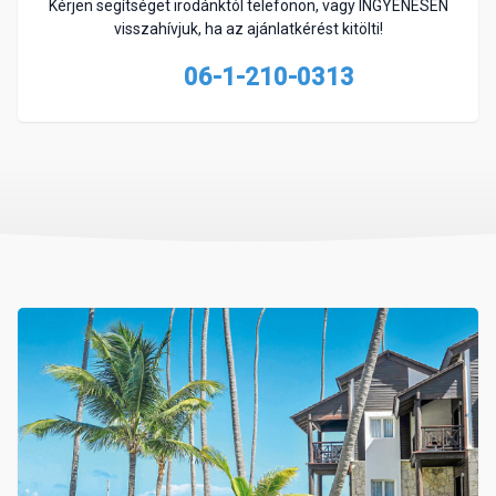
Kérjen segítséget irodánktól telefonon, vagy INGYENESEN
visszahívjuk, ha az ajánlatkérést kitölti!
06-1-210-0313