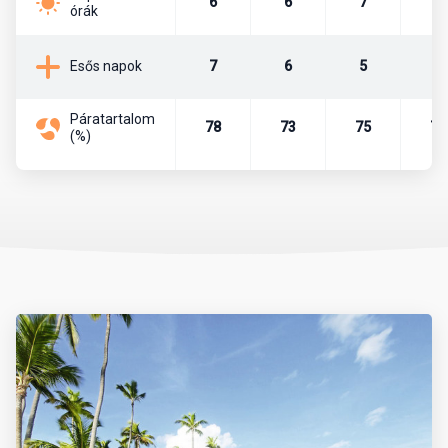
6
6
7
7
órák
Lakosság
7
6
5
7
Esős napok
Az ország lakosainak száma kb. 10,3 millió fő. A népesség 73%-a
mulatt, 16%-a fehér, 10%-a fekete, 1% taino indián.
Páratartalom
78
73
75
76
(%)
Főváros
Santo Domingo (lakossága kb. 1 millió fő)
Pénznem
Hivatalos pénznem a dominikai peso (DOP). Legkisebb bankjegy a
10-es, a legnagyobb pedig a 2000-es.
Beszélt nyelvek