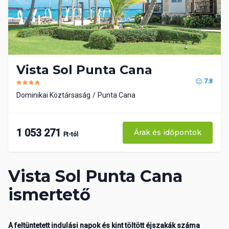
Vista Sol Punta Cana
7.8
Dominikai Köztársaság
Punta Cana
1 053 271
Árak és időpontok
Ft-tól
Vista Sol Punta Cana
ismertető
A feltüntetett indulási napok és kint töltött éjszakák száma