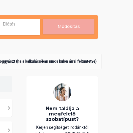
!
Ellátás
Módosítás
poggyászt (ha a kalkulációban nincs külön árral feltüntetve)
Nem találja a
megfelelő
szobatípust?
Kérjen segítséget irodánktól