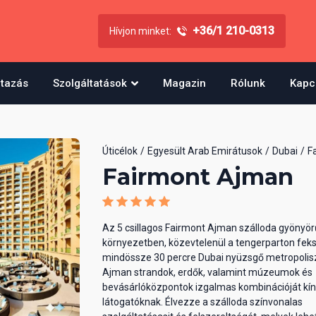
+36/1 210-0313
Hívjon minket:
utazás
Szolgáltatások
Magazin
Rólunk
Kapc
Úticélok
Egyesült Arab Emirátusok
Dubai
F
Fairmont Ajman
Az 5 csillagos Fairmont Ajman szálloda gyönyör
környezetben, közevtelenül a tengerparton feks
mindössze 30 percre Dubai nyüzsgő metropolisz
Ajman strandok, erdők, valamint múzeumok és
bevásárlóközpontok izgalmas kombinációját kín
látogatóknak. Élvezze a szálloda színvonalas