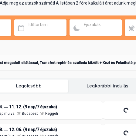
Adja meg az utazók számát! A listában 2 főre kalkulált árat adunk meg
Időtartam
Éjszakák
ást megadott ellátással, Transfert reptér és szálloda között + Kézi és Feladható 
Legolcsóbb
Legkorábbi indulás
4. ― 11. 12. (9 nap/7 éjszaka)
ap múlva
Budapest
Reggeli
8. ― 12. 06. (9 nap/7 éjszaka)