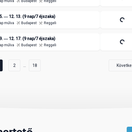
ap múlva
Budapest
Reggeli
5. ― 12. 13. (9 nap/7 éjszaka)
ap múlva
Budapest
Reggeli
9. ― 12. 17. (9 nap/7 éjszaka)
ap múlva
Budapest
Reggeli
...
2
18
Követke
mertető