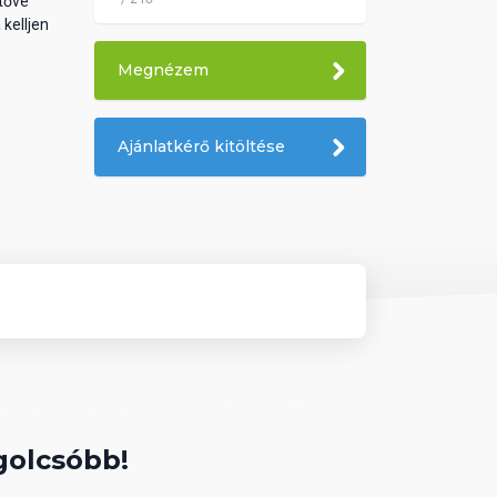
etővé
 kelljen
Megnézem
Ajánlatkérő kitöltése
golcsóbb!