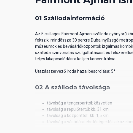
01 Szállodainformáció
Az 5 csillagos Fairmont Ajman szálloda gyönyörű kö
fekszik, mindössze 30 percre Dubai nyüzsgő metropo
múzeumok és bevásárlóközpontok izgalmas kombináci
szálloda színvonalas szolgáltatásasit és felszerelts
teljes kikapcsolódásra kelljen koncentrálnia.
Utazásszervező iroda hazai besorolása: 5*
02 A szálloda távolsága
távolság a tengerparttól: közvetlen
távolság a repülőtértől: kb. 31 km
távolság a központtól: kb. 1,5 km
távolság a vásárlási lehetőségektől: a közelbe