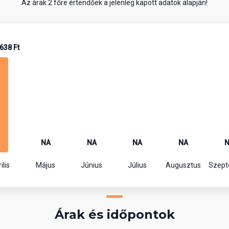
Az árak 2 főre értendőek a jelenleg kapott adatok alapján!
638 Ft
NA
NA
NA
NA
ilis
Május
Június
Július
Augusztus
Szep
Árak és időpontok