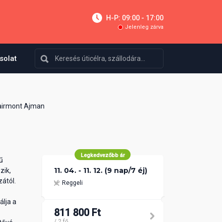
H-P: 09:00 - 17:00
Jelenleg zárva
solat
airmont Ajman
Legkedvezőbb ár
ű
11. 04. - 11. 12. (9 nap/7 éj)
zik,
ától.
Reggeli
álja a
811 800 Ft
/ 2 fő