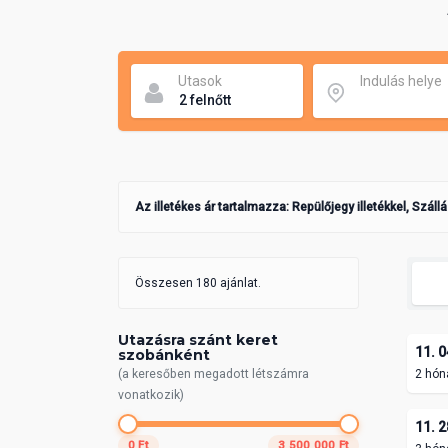
Utasok
Indulás helye
Az illetékes ár tartalmazza: Repülőjegy illetékkel, Száll
Összesen 180 ajánlat.
Utazásra szánt keret
11. 0
szobánként
(a keresőben megadott létszámra
2 hón
vonatkozik)
11. 2
0 Ft
3 500 000 Ft