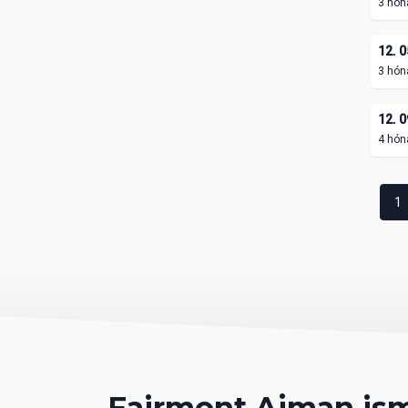
3 hón
12. 0
3 hón
12. 0
4 hón
1
Fairmont Ajman is