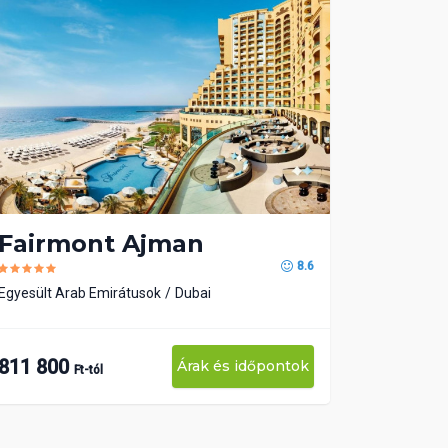
Fairmont Ajman
8.6
Egyesült Arab Emirátusok
Dubai
811 800
Árak és időpontok
Ft-tól