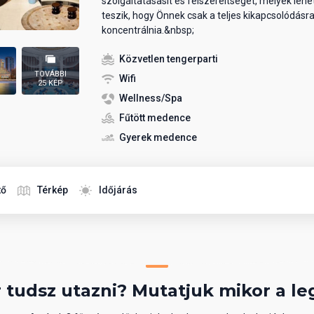
szolgáltatásasit és felszereltségét, melyek leh
teszik, hogy Önnek csak a teljes kikapcsolódásra
koncentrálnia.&nbsp;
Közvetlen tengerparti
TOVÁBBI
Wifi
25 KÉP
Wellness/Spa
Fűtött medence
Gyerek medence
tő
Térkép
Időjárás
 tudsz utazni? Mutatjuk mikor a le