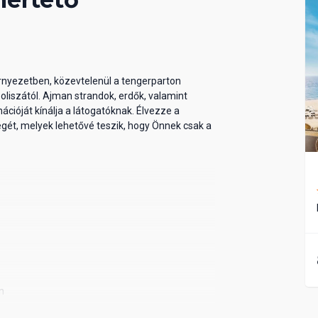
rnyezetben, közevtelenül a tengerparton
liszától. Ajman strandok, erdők, valamint
óját kínálja a látogatóknak. Élvezze a
égét, melyek lehetővé teszik, hogy Önnek csak a
n