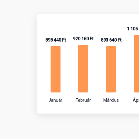
1 105 
920 160 Ft
898 440 Ft
893 640 Ft
Január
Február
Március
Ápr