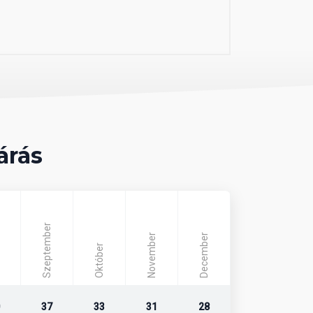
árás
Szeptember
November
December
Október
37
33
31
28