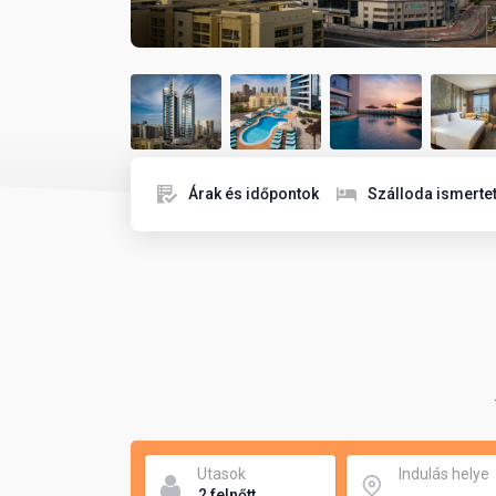
Árak és időpontok
Szálloda ismerte
Utasok
Indulás helye