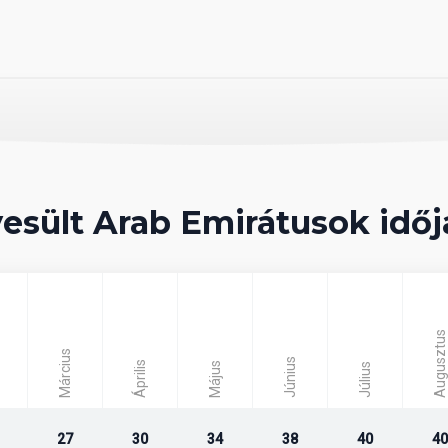
esen
 ellenében
esült Arab Emirátusok időj
n étkezés büférendszerben.
Augusztus
Március
Június
Április
Május
Július
27
30
34
38
40
40