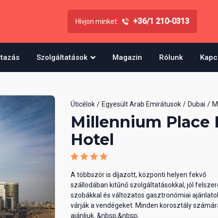
+36/1 210-0313
Hívjon minket:
utazás
Szolgáltatások
Magazin
Rólunk
Kapc
Úticélok
Egyesült Arab Emirátusok
Dubai
M
Millennium Place 
Hotel
A többször is díjazott, központi helyen fekvő
szállodában kitűnő szolgáltatásokkal, jól felszer
szobákkal és változatos gasztronómiai ajánlato
várják a vendégeket. Minden korosztály számár
ajánljuk. &nbsp;&nbsp;