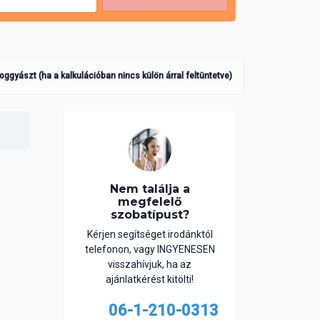
poggyászt (ha a kalkulációban nincs külön árral feltüntetve)
Nem találja a
megfelelő
szobatípust?
Kérjen segítséget irodánktól
telefonon, vagy INGYENESEN
visszahívjuk, ha az
ajánlatkérést kitölti!
06-1-210-0313