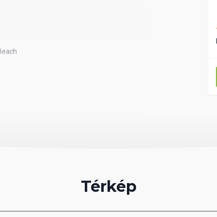
 Beach
Térkép