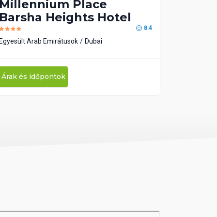
Millennium Place
Barsha Heights Hotel
8.4
Egyesült Arab Emirátusok
Dubai
Árak és időpontok