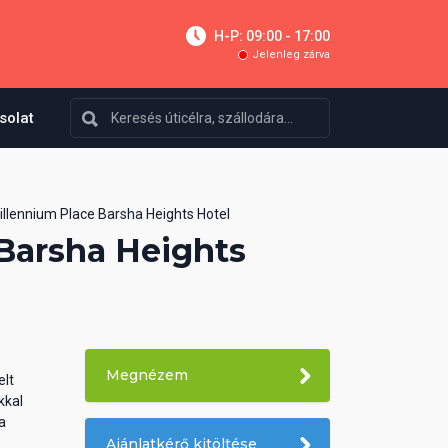
H-P: 09:00 - 17:00
Jelenleg zárva
solat
illennium Place Barsha Heights Hotel
Barsha Heights
Megnézem
elt
kkal
a
Ajánlatkérő kitöltése