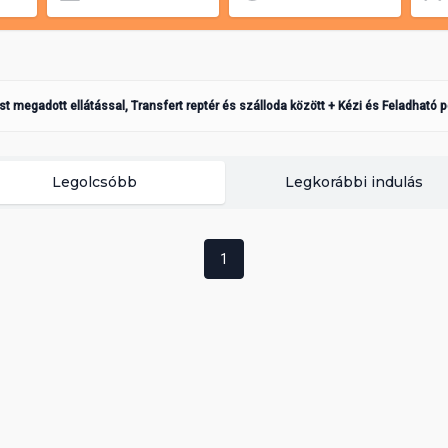
ást megadott ellátással, Transfert reptér és szálloda között + Kézi és Feladható 
Legolcsóbb
Legkorábbi indulás
1