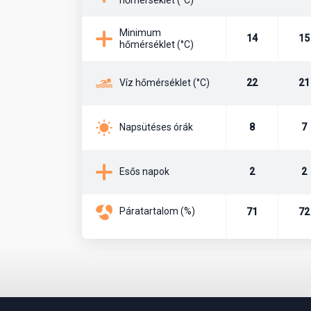
Minimum
14
15
hőmérséklet (°C)
22
21
Víz hőmérséklet (°C)
8
7
Napsütéses órák
2
2
Esős napok
Páratartalom (%)
71
72