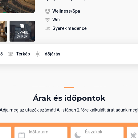
Wellness/Spa
Wifi
Gyerek medence
TOVÁBBI
37 KÉP
tő
Térkép
Időjárás
Árak és időpontok
Adja meg az utazók számát! A listában 2 főre kalkulált árat adunk meg
Időtartam
Éjszakák