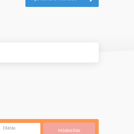
!
Ellátás
Módosítás