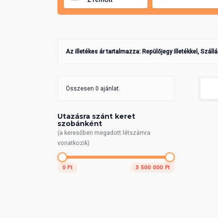
Az illetékes ár tartalmazza: Repülőjegy illetékkel, Száll
Összesen 0 ajánlat.
Utazásra szánt keret
szobánként
(a keresőben megadott létszámra
vonatkozik)
0 Ft
3 500 000 Ft