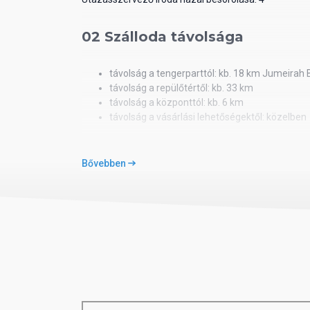
02 Szálloda távolsága
távolság a tengerparttól: kb. 18 km Jumeirah
távolság a repülőtértől: kb. 33 km
távolság a központtól: kb. 6 km
távolság a vásárlási lehetőségektől: közelben
03 Szobák felszereltsége
Bővebben
Superior-szobák
légkondicionáló
telefon, SAT-TV
Wi-Fi ingyenesen
széf
minibár
tea-/kávéfőző