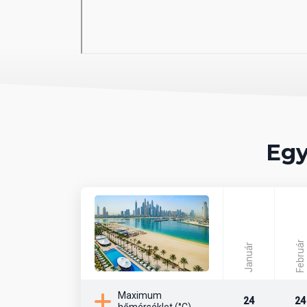
06 Sport és szórakozás ingyen
fitneszterem
07 Sport és szórakozás térítés
szépségszalon
Egy
08 Ellátás
Reggeli, félpanzió vagy teljes panzió. Minde
Február
Január
Maximum
24
24
hőmérséklet (°C)