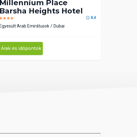
Millennium Place
Barsha Heights Hotel
8.4
Egyesült Arab Emirátusok
Dubai
Árak és időpontok