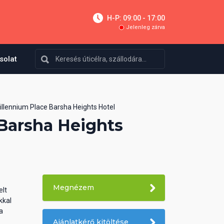
H-P: 09:00 - 17:00
Jelenleg zárva
solat
illennium Place Barsha Heights Hotel
Barsha Heights
Megnézem
elt
kkal
a
Ajánlatkérő kitöltése