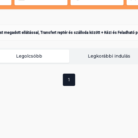
ást megadott ellátással, Transfert reptér és szálloda között + Kézi és Feladható 
Legolcsóbb
Legkorábbi indulás
1