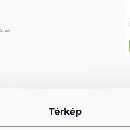
 Beach
Térkép