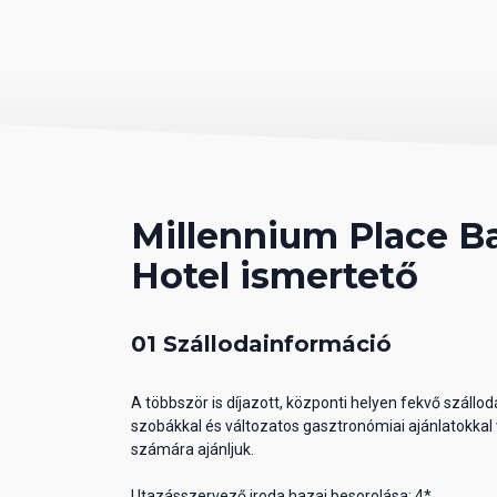
Millennium Place B
Hotel ismertető
01 Szállodainformáció
A többször is díjazott, központi helyen fekvő szállod
szobákkal és változatos gasztronómiai ajánlatokkal
számára ajánljuk.
Utazásszervező iroda hazai besorolása: 4*