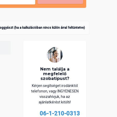
poggyászt (ha a kalkulációban nincs külön árral feltüntetve)
Nem találja a
megfelelő
szobatípust?
Kérjen segítséget irodánktól
telefonon, vagy INGYENESEN
visszahívjuk, ha az
ajánlatkérést kitölti!
06-1-210-0313