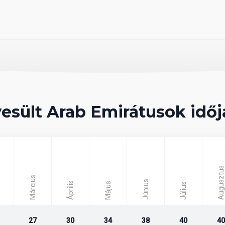
esen
 ellenében
esült Arab Emirátusok időj
n étkezés büférendszerben.
Augusztus
Március
Június
Április
Május
Július
27
30
34
38
40
40