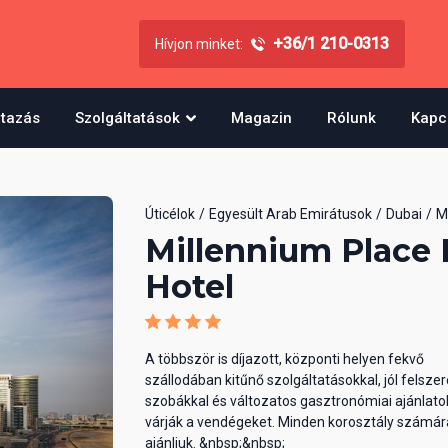
+36/1 210-0313
Hívjon minket:
utazás
Szolgáltatások
Magazin
Rólunk
Kapc
Úticélok
Egyesült Arab Emirátusok
Dubai
M
Millennium Place 
Hotel
A többször is díjazott, központi helyen fekvő
szállodában kitűnő szolgáltatásokkal, jól felszer
szobákkal és változatos gasztronómiai ajánlato
várják a vendégeket. Minden korosztály számár
ajánljuk. &nbsp;&nbsp;