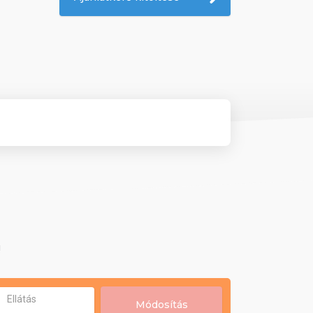
!
Ellátás
Módosítás