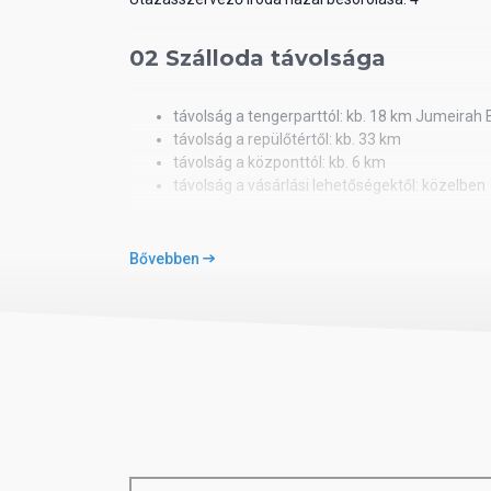
02 Szálloda távolsága
távolság a tengerparttól: kb. 18 km Jumeirah
távolság a repülőtértől: kb. 33 km
távolság a központtól: kb. 6 km
távolság a vásárlási lehetőségektől: közelben
03 Szobák felszereltsége
Bővebben
Superior-szobák
légkondicionáló
telefon, SAT-TV
Wi-Fi ingyenesen
széf
minibár
tea-/kávéfőző