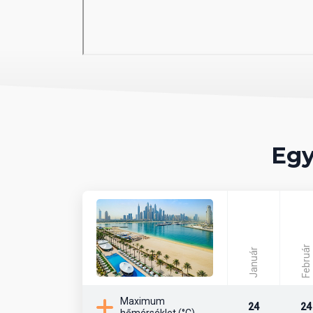
06 Sport és szórakozás ingyen
fitneszterem
07 Sport és szórakozás térítés
szépségszalon
Egy
08 Ellátás
Reggeli, félpanzió vagy teljes panzió. Minde
Február
Január
Maximum
24
24
hőmérséklet (°C)