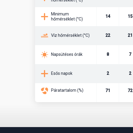
Minimum
14
15
hőmérséklet (°C)
22
21
Víz hőmérséklet (°C)
8
7
Napsütéses órák
2
2
Esős napok
Páratartalom (%)
71
72