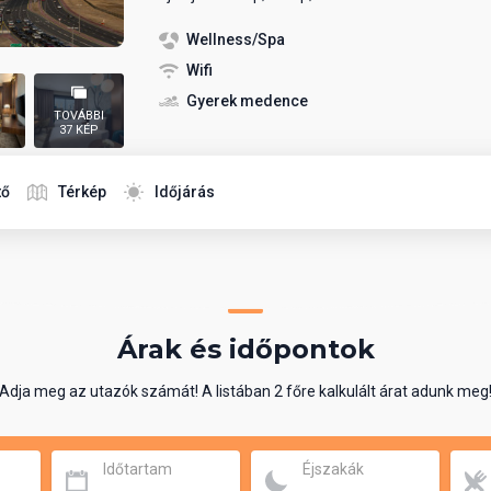
Wellness/Spa
Wifi
Gyerek medence
TOVÁBBI
37 KÉP
tő
Térkép
Időjárás
Árak és időpontok
Adja meg az utazók számát! A listában 2 főre kalkulált árat adunk meg
Időtartam
Éjszakák