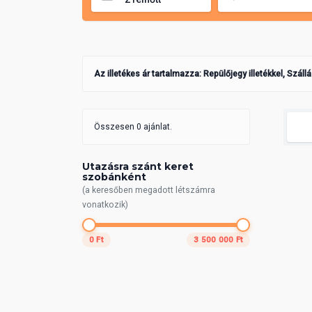
Az illetékes ár tartalmazza: Repülőjegy illetékkel, Száll
Összesen 0 ajánlat.
Utazásra szánt keret
szobánként
(a keresőben megadott létszámra
vonatkozik)
0 Ft
3 500 000 Ft