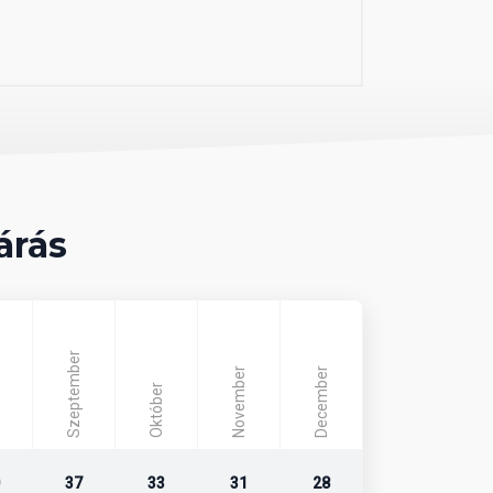
árás
Szeptember
November
December
Október
37
33
31
28