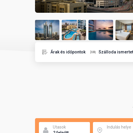
Árak és időpontok
Szálloda ismerte
Utasok
Indulás helye