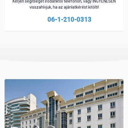
Kérjen segítséget irodánktól telefonon, vagy INGYENESEN
visszahívjuk, ha az ajánlatkérést kitölti!
06-1-210-0313