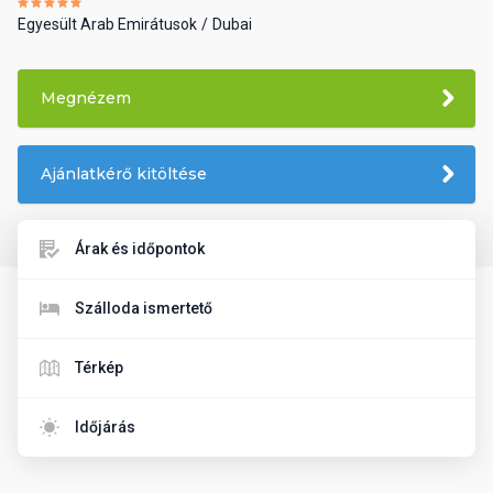
Egyesült Arab Emirátusok
Dubai
Megnézem
Ajánlatkérő kitöltése
Árak és időpontok
Szálloda ismertető
Térkép
Időjárás