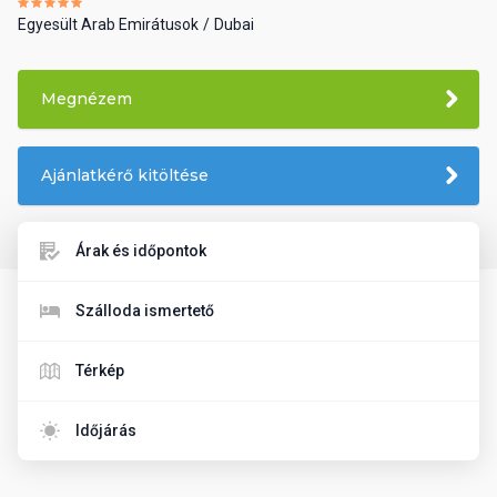
Egyesült Arab Emirátusok
Dubai
Megnézem
Ajánlatkérő kitöltése
Árak és időpontok
Szálloda ismertető
Térkép
Időjárás