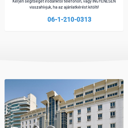
Kérjen segítséget irodánktól telefonon, vagy INGYENESEN
visszahívjuk, ha az ajánlatkérést kitölti!
06-1-210-0313