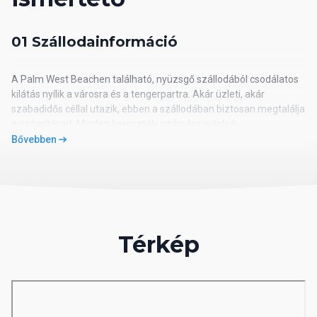
01 Szállodainformáció
A Palm West Beachen található, nyüzsgő szállodából csodálatos
kilátás nyílik a városra és a tengerpartra. Akár üzleti, akár
szabadidős céllal utazik, ebben a szállodában biztosan megtalálja
a számításait. Minden korosztály számára ajánljuk.
Bővebben
Utazásszervező iroda hazai besorolása: 4*
02 Szálloda távolsága
távolság a tengerparttól: kb. 400 m
Térkép
távolság a repülőtértől: kb. 31 km
távolság a központtól: kb. 3 km
távolság a vásárlási lehetőségektől: kb. 800 m
03 Szobák felszereltsége