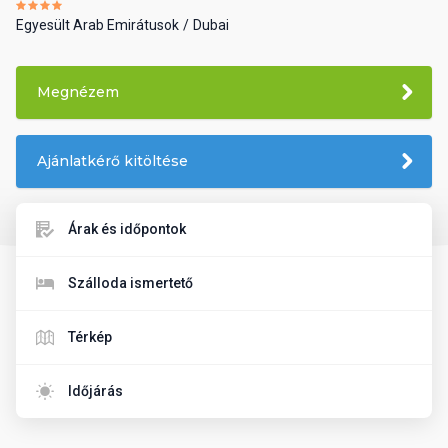
Egyesült Arab Emirátusok
Dubai
Megnézem
Ajánlatkérő kitöltése
Árak és időpontok
Szálloda ismertető
Térkép
Időjárás