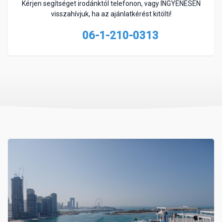
Kérjen segítséget irodánktól telefonon, vagy INGYENESEN
visszahívjuk, ha az ajánlatkérést kitölti!
06-1-210-0313