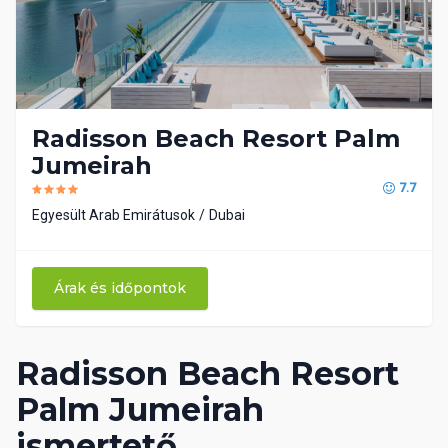
Radisson Beach Resort Palm
Jumeirah
7.7
Egyesült Arab Emirátusok
Dubai
Árak és időpontok
Radisson Beach Resort
Palm Jumeirah
ismertető