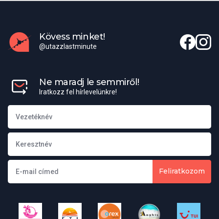
kaució fizetendő (az összeg a tartózkodás hosszától függ).
Kövess minket!
@utazzlastminute
Ne maradj le semmiről!
Iratkozz fel hírlevelünkre!
Feliratkozom