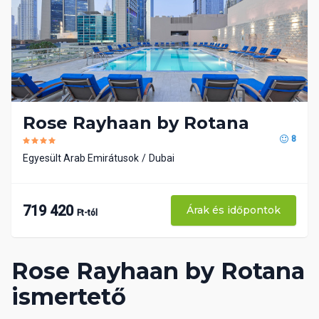
Rose Rayhaan by Rotana
8
Egyesült Arab Emirátusok
Dubai
719 420
Árak és időpontok
Ft-tól
Rose Rayhaan by Rotana
ismertető