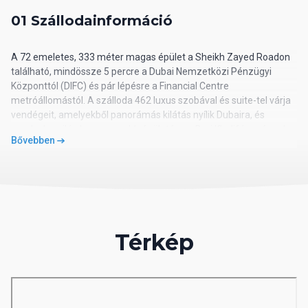
01 Szállodainformáció
A 72 emeletes, 333 méter magas épület a Sheikh Zayed Roadon
található, mindössze 5 percre a Dubai Nemzetközi Pénzügyi
Központtól (DIFC) és pár lépésre a Financial Centre
metróállomástól. A szálloda 462 luxus szobával és suite-tel várja
vendégeit, amelyekből panorámás kilátás nyílik Dubaira, és
amelyek a világ legmagasabb épületére, a Burj Khalifára néznek,
Bővebben
valamint közel van a világ legnagyobb bevásárlóközpontjához, a
The Dubai Mallhoz.
Utazásszervező iroda hazai besorolása: 4*
02 Szálloda távolsága
Térkép
távolság a tengerparttól: kb. 2 km
távolság a repülőtértől: kb. 34 km
távolság a központtól: kb. 3 km
távolság a vásárlási lehetőségektől: kb. 3 km