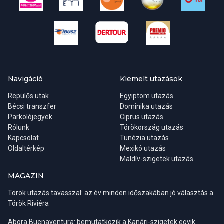
Navigáció
Kiemelt utazások
Repülős utak
Egyiptom utazás
Bécsi transzfer
Dominika utazás
Parkolójegyek
Ciprus utazás
Rólunk
Törökország utazás
Kapcsolat
Tunézia utazás
Oldaltérkép
Mexikó utazás
Maldív-szigetek utazás
MAGAZIN
Török utazás tavasszal: az év minden időszakában jó választás a
Török Riviéra
Abora Buenaventura: bemutatkozik a Kanári-szigetek egyik