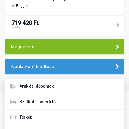
Reggeli
719 420 Ft
/ 2 fő
Megnézem
Ajánlatkérő kitöltése
Árak és időpontok
Szálloda ismertető
Térkép