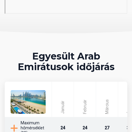
04 Szálloda felszereltsége
hall recepcióval
4 étterem
bár
Wi-Fi ingyenesen
konferenciaterem
medence (napágyak és napernyők ingyenesen)
Egyesült Arab
05 Tengerpart
Emirátusok időjárás
nyilvános strandra (naponta buszjárat)
napágyak és napernyők térítés ellenében
06 Sport és szórakozás ingyenesen
Március
Február
Január
Április
fitneszterem
Maximum
hőmérséklet
24
24
27
30