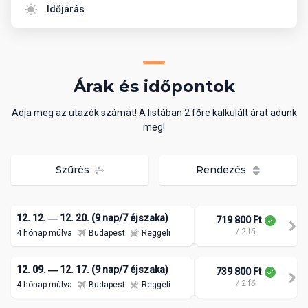
Időjárás
Árak és időpontok
Adja meg az utazók számát! A listában 2 főre kalkulált árat adunk
meg!
Szűrés
Rendezés
12. 12. ― 12. 20. (9 nap/7 éjszaka)
719 800 Ft
/ 2 fő
4 hónap múlva
Budapest
Reggeli
12. 09. ― 12. 17. (9 nap/7 éjszaka)
739 800 Ft
/ 2 fő
4 hónap múlva
Budapest
Reggeli