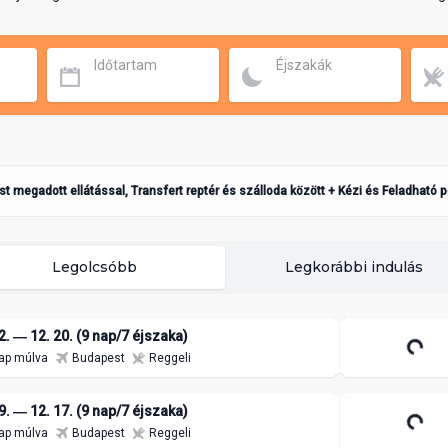
Időtartam
Éjszakák
ást megadott ellátással, Transfert reptér és szálloda között + Kézi és Feladható 
Legolcsóbb
Legkorábbi indulás
2. ― 12. 20. (9 nap/7 éjszaka)
ap múlva
Budapest
Reggeli
9. ― 12. 17. (9 nap/7 éjszaka)
ap múlva
Budapest
Reggeli