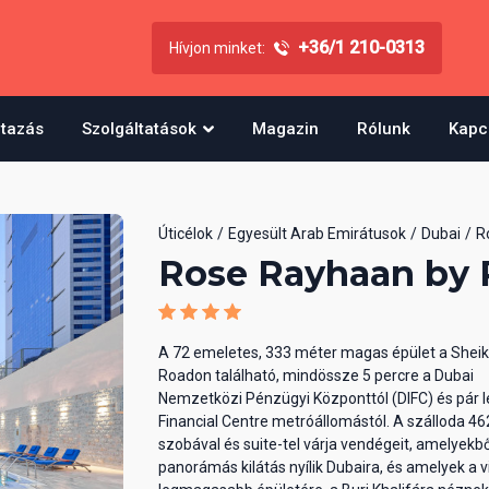
+36/1 210-0313
Hívjon minket:
utazás
Szolgáltatások
Magazin
Rólunk
Kapc
Úticélok
Egyesült Arab Emirátusok
Dubai
R
Rose Rayhaan by 
A 72 emeletes, 333 méter magas épület a Shei
Roadon található, mindössze 5 percre a Dubai
Nemzetközi Pénzügyi Központtól (DIFC) és pár l
Financial Centre metróállomástól. A szálloda 46
szobával és suite-tel várja vendégeit, amelyekbő
panorámás kilátás nyílik Dubaira, és amelyek a v