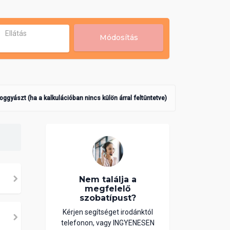
Ellátás
Módosítás
poggyászt (ha a kalkulációban nincs külön árral feltüntetve)
Nem találja a
megfelelő
szobatípust?
Kérjen segítséget irodánktól
telefonon, vagy INGYENESEN