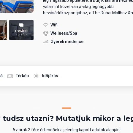
legmagasabb épületére, a Burj Khalifára néznek
valamint közel van a világ legnagyobb
bevásárlóközpontjához, a The Dubai Mallhoz.&n
Wifi
TOVÁBBI
Wellness/Spa
17 KÉP
Gyerek medence
tő
Térkép
Időjárás
 tudsz utazni? Mutatjuk mikor a le
Az árak 2 főre értendőek a jelenleg kapott adatok alapján!