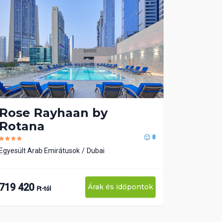
Rose Rayhaan by
Rotana
8
Egyesült Arab Emirátusok
Dubai
719 420
Árak és időpontok
Ft-tól