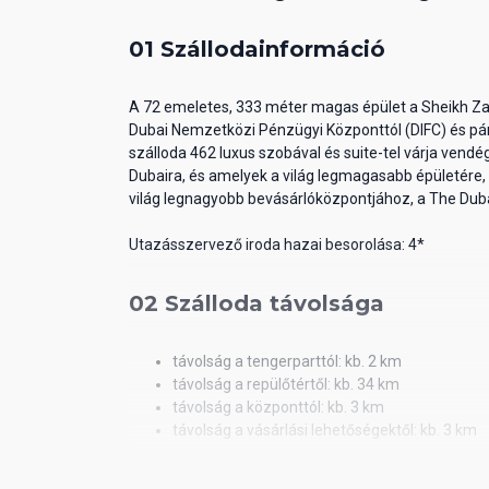
01 Szállodainformáció
A 72 emeletes, 333 méter magas épület a Sheikh Za
Dubai Nemzetközi Pénzügyi Központtól (DIFC) és pár
szálloda 462 luxus szobával és suite-tel várja vendé
Dubaira, és amelyek a világ legmagasabb épületére, 
világ legnagyobb bevásárlóközpontjához, a The Dub
Utazásszervező iroda hazai besorolása: 4*
02 Szálloda távolsága
távolság a tengerparttól: kb. 2 km
távolság a repülőtértől: kb. 34 km
távolság a központtól: kb. 3 km
távolság a vásárlási lehetőségektől: kb. 3 km