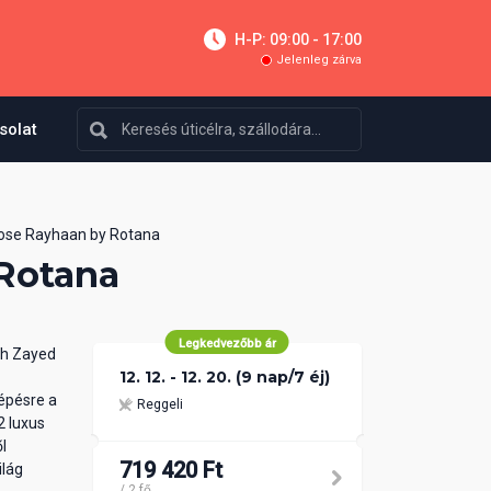
H-P: 09:00 - 17:00
Jelenleg zárva
solat
ose Rayhaan by Rotana
Rotana
Legkedvezőbb ár
kh Zayed
12. 12. - 12. 20. (9 nap/7 éj)
épésre a
Reggeli
2 luxus
l
719 420 Ft
ilág
/ 2 fő