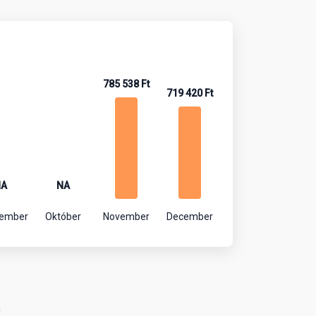
785 538 Ft
719 420 Ft
NA
NA
tember
Október
November
December
!