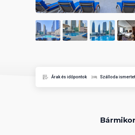
Árak és időpontok
Szálloda ismerte
Bármikor