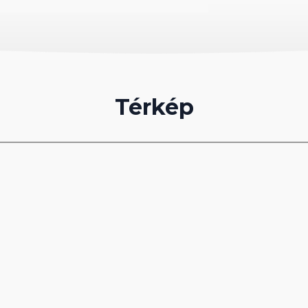
Térkép
tő)
rító, WC)