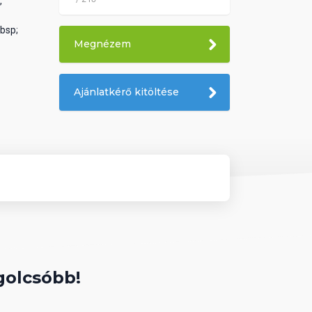
,
bsp;
Megnézem
Ajánlatkérő kitöltése
golcsóbb!