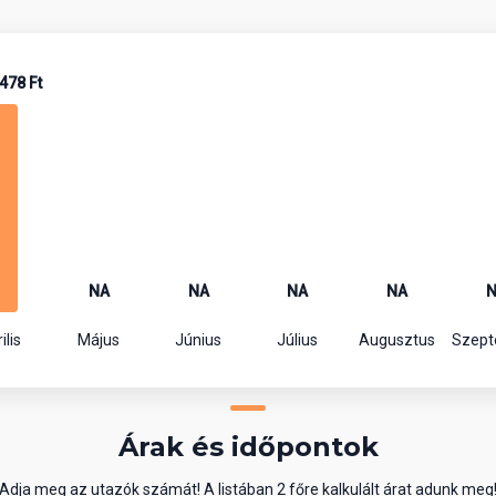
478 Ft
NA
NA
NA
NA
ilis
Május
Június
Július
Augusztus
Szep
Árak és időpontok
Adja meg az utazók számát! A listában 2 főre kalkulált árat adunk meg