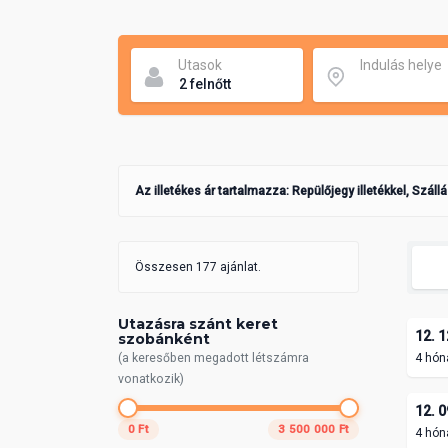
Utasok
Indulás helye
Az illetékes ár tartalmazza: Repülőjegy illetékkel, Száll
Összesen 177 ajánlat.
Utazásra szánt keret
12. 1
szobánként
(a keresőben megadott létszámra
4 hón
vonatkozik)
12. 0
0 Ft
3 500 000 Ft
4 hón