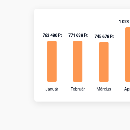
1 023 
763 480 Ft
771 638 Ft
745 678 Ft
Január
Február
Március
Ápr