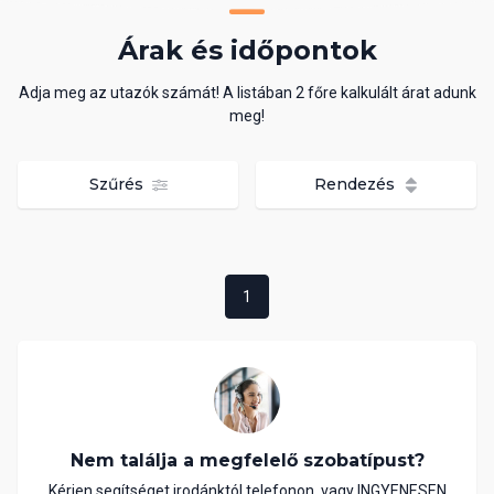
Árak és időpontok
Adja meg az utazók számát! A listában 2 főre kalkulált árat adunk
meg!
Szűrés
Rendezés
1
Nem találja a megfelelő szobatípust?
Kérjen segítséget irodánktól telefonon, vagy INGYENESEN