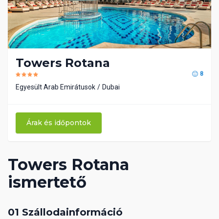
Towers Rotana
8
Egyesült Arab Emirátusok
Dubai
Árak és időpontok
Towers Rotana
ismertető
01 Szállodainformáció