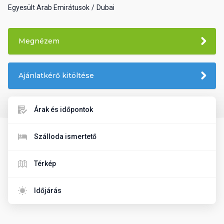
Egyesült Arab Emirátusok
Dubai
Megnézem
Ajánlatkérő kitöltése
Árak és időpontok
Szálloda ismertető
Térkép
Időjárás