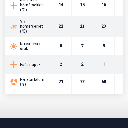
Minimum
hőmérséklet
14
15
16
18
(°C)
Víz
hőmérséklet
22
21
23
25
(°C)
Napsütéses
8
7
8
8
órák
2
2
1
1
Esős napok
Páratartalom
71
72
68
65
(%)