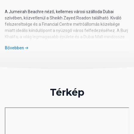
A Jumeirah Beachre néző, kellemes városi szálloda Dubai
szívében, közvetlenül a Sheikh Zayed Roadon található. Kiváló
felszereltsége és a Financial Centre metróállomás közelsége
miatt ideális kiindulópont a nyüzsgő város felfedezéséhez. A Burj
Khalifa, a világ legmagasabb épülete és a Dubai Mall mindössze
egy metrómegállónyira található.
Bővebben
Utazásszervező iroda hazai besorolása: 4*
02 Szálloda távolsága
távolság a tengerparttól: kb. 6 km
Térkép
távolság a repülőtértől: 13 km
távolság a központtól: kb. 12 km
távolság a vásárlási lehetőségektől: kb. 12 km
03 Szobák felszereltsége