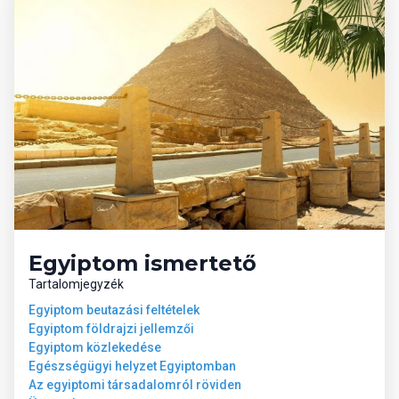
csúszdák
miniklub
05 Tengerpart
lassan mélyülő homokos strand (vízbe lépve korallsziklák)
napágyak, napernyők és törölközők ingyenesen
strandbár
06 Sport és szórakozás ingyenesen
animációs programok
Egyiptom ismertető
teniszpálya
Tartalomjegyzék
fitneszterem
Egyiptom beutazási feltételek
strandröplabda
Egyiptom földrajzi jellemzői
Egyiptom közlekedése
07 Sport és szórakozás térítés
Egészségügyi helyzet Egyiptomban
ellenében
Az egyiptomi társadalomról röviden