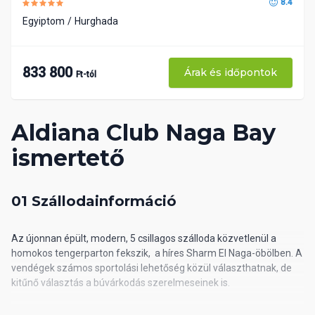
8.4
Egyiptom
Hurghada
833 800
Árak és időpontok
Ft-tól
Aldiana Club Naga Bay
ismertető
01 Szállodainformáció
Az újonnan épült, modern, 5 csillagos szálloda közvetlenül a
homokos tengerparton fekszik, a híres Sharm El Naga-öbölben. A
vendégek számos sportolási lehetőség közül választhatnak, de
kitűnő választás a búvárkodás szerelmeseinek is.