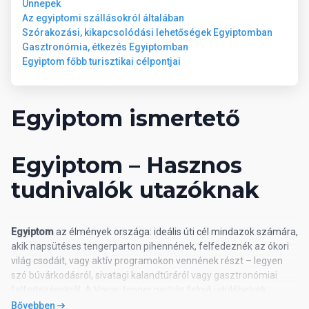
Ünnepek
Az egyiptomi szállásokról általában
spa-központ
Szórakozási, kikapcsolódási lehetőségek Egyiptomban
szauna
Gasztronómia, étkezés Egyiptomban
masszázs
Egyiptom főbb turisztikai célpontjai
szépségszalon
búvárközpont
Egyiptom ismertető
08 Ellátás
All Inclusive: minden étkezés büférendszerben, napközben
Egyiptom – Hasznos
snack-ételek, kávé, tea és édes sütemények, helyi alkoholos
és alkoholmentes italok (az egyes bárok nyitvatartása
tudnivalók utazóknak
szerint). Az All Inclusive szállodák szolgáltatásai bizonyos
részletekben szállodánként eltérhetnek.
Egyiptom
az élmények országa: ideális úti cél mindazok számára,
09 Szálláshely besorolás
akik napsütéses tengerparton pihennének, felfedeznék az ókori
világ csodáit, vagy aktív programokon vennének részt – legyen
szó búvárkodásról, sivatagi kalandtúráról vagy gasztronómiai
Az adott ország hivatalos besorolása: 5*.
felfedezésekről. A Vörös-tenger partján fekvő üdülőhelyek
(például Hurghada, Makadi Bay vagy Sharm el-Sheikh) egész
Bővebben