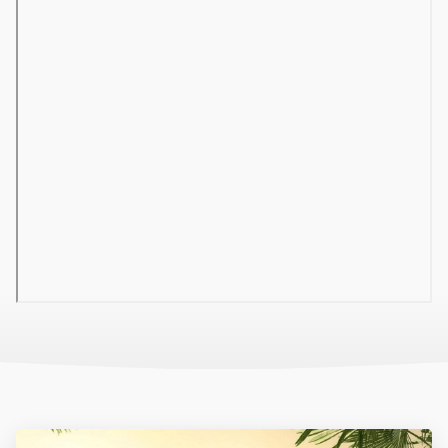
kétágyas szobák
egyágyas szobák
tengerre néző szobák
egyágyas tengerre néző szobák
családi szobák - hálószoba összekötő ajtóval, tengerre
nézők
04 Szálloda felszereltsége
hall recepcióval
büféétterem
a'la carte-étterem (térítés ellenében, előzetes foglalás
szükséges)
lobby-bár
Wi-Fi a szálloda egész területén ingyenesen
több medence (napágyak, napernyők és törölközők
ingyenesen)
pool-bár
strandbár
2 gyermekmedence (télen fűtött)