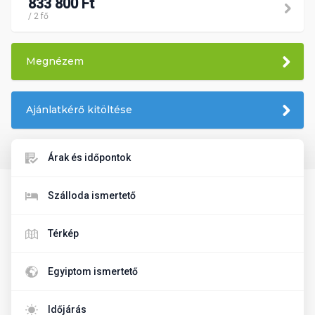
833 800 Ft
/ 2 fő
Megnézem
Ajánlatkérő kitöltése
Árak és időpontok
Szálloda ismertető
Térkép
Egyiptom ismertető
Időjárás