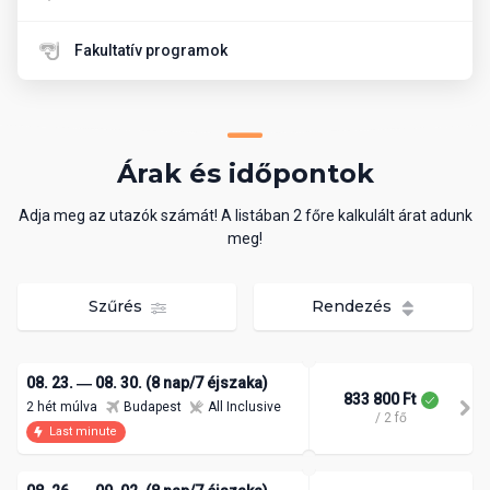
Fakultatív programok
Árak és időpontok
Adja meg az utazók számát! A listában 2 főre kalkulált árat adunk
meg!
Szűrés
Rendezés
08. 23. ― 08. 30. (8 nap/7 éjszaka)
833 800 Ft
2 hét múlva
Budapest
All Inclusive
/ 2 fő
Last minute