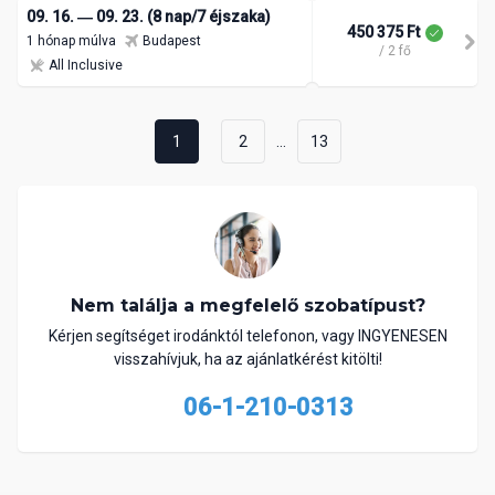
09. 16. ― 09. 23. (8 nap/7 éjszaka)
450 375 Ft
1 hónap múlva
Budapest
/ 2 fő
All Inclusive
...
1
2
13
Nem találja a megfelelő szobatípust?
Kérjen segítséget irodánktól telefonon, vagy INGYENESEN
visszahívjuk, ha az ajánlatkérést kitölti!
06-1-210-0313