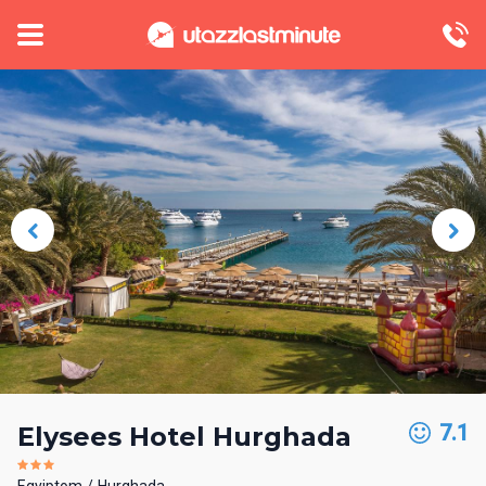
7.1
Elysees Hotel Hurghada
Egyiptom
Hurghada