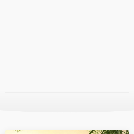
Hajszárító
Minibár
Széf
Zuhanyzó vagy fürdőkád
Telefon
Televízió
WC