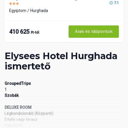
7.1
Egyiptom
Hurghada
410 625
Árak és időpontok
Ft-tól
Elysees Hotel Hurghada
ismertető
GroupedTrips
1
Szobák
DELUXE ROOM
Légkondicionáló (Központi)
Erkély vagy terasz
Hajszárító