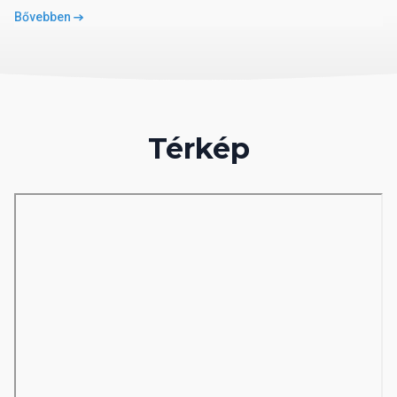
Minibár
Bővebben
Széf
Zuhanyzó vagy fürdőkád
Telefon
Televízió
WC
Térkép
STANDARD SZOBA
Légkondicionáló (Központi)
Erkély vagy terasz
Hajszárító
Minibár
Széf
Zuhanyzó vagy fürdőkád
Telefon
Televízió
WC
DELUXE SUITE
Légkondicionáló (Központi)
Erkély vagy terasz