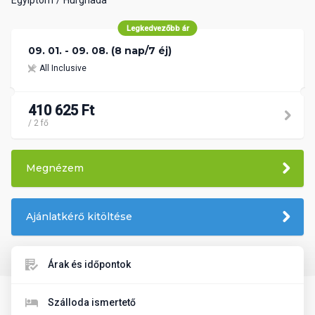
Legkedvezőbb ár
09. 01. - 09. 08. (8 nap/7 éj)
All Inclusive
410 625 Ft
/ 2 fő
Megnézem
Ajánlatkérő kitöltése
Árak és időpontok
Szálloda ismertető