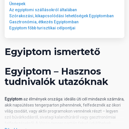
Ünnepek
Az egyiptomi szállásokról általában
Szórakozási, kikapcsolódási lehetőségek Egyiptomban
Gasztronómia, étkezés Egyiptomban
Egyiptom főbb turisztikai célpontjai
Egyiptom ismertető
Egyiptom – Hasznos
tudnivalók utazóknak
Egyiptom
az élmények országa: ideális úti cél mindazok számára,
akik napsütéses tengerparton pihennének, felfedeznék az ókori
világ csodáit, vagy aktív programokon vennének részt – legyen
szó búvárkodásról, sivatagi kalandtúráról vagy gasztronómiai
felfedezésekről. A Vörös-tenger partján fekvő üdülőhelyek