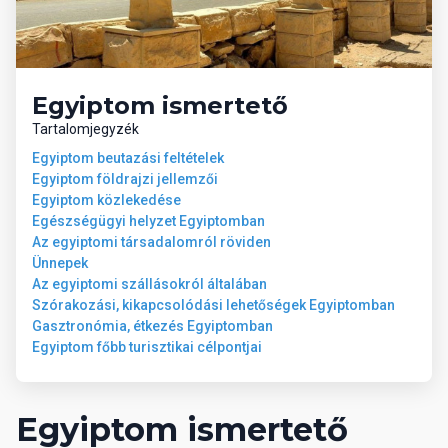
animációs programok (zumba, jóga, aerobic)
fitneszterem
asztalitenisz
darts
Egyiptom ismertető
07 Sport és szórakozás térítés
Tartalomjegyzék
ellenében
Egyiptom beutazási feltételek
Egyiptom földrajzi jellemzői
Egyiptom közlekedése
wellness-központ
Egészségügyi helyzet Egyiptomban
masszázsok
Az egyiptomi társadalomról röviden
búvárkodás
Ünnepek
vízi sportok a tengerparton (helyi szolgáltatóknál)
Az egyiptomi szállásokról általában
Szórakozási, kikapcsolódási lehetőségek Egyiptomban
08 Ellátás
Gasztronómia, étkezés Egyiptomban
Egyiptom főbb turisztikai célpontjai
All Inclusive: minden étkezés büférendszerben, délután
snack-ételek, kávé, tea és desszert, helyi alkoholos és
alkoholmentes italok a bárok nyitvatartása szerint. Az All
Egyiptom ismertető
Inclusive szállodák szolgáltatásai bizonyos részletekben