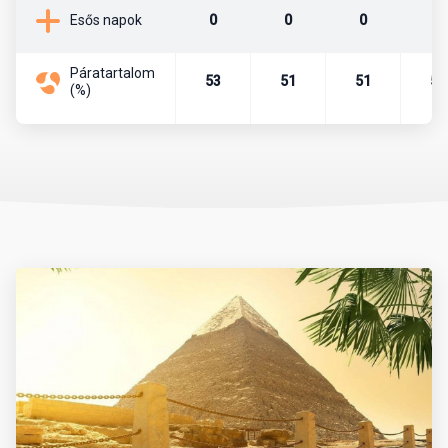
0
0
0
0
Esős napok
Mikor érdemes utazni?
Páratartalom
53
51
51
52
(%)
Az időjárás tekintetében októbertől áprilisig tart a legideálisabb
időszak. Ilyenkor napközben kellemes meleg, este pedig enyhe
hőmérséklet jellemző, a tengervíz strandolásra is alkalmas. A
nyári hónapok (június-augusztus) extrém forróságot hoznak,
különösen a délebbi területeken (pl. Luxor), ezért ilyenkor
városnézés kevésbé ajánlott.
Érdemes figyelembe venni a Ramadan időszakát is, amely évente
eltérő dátumra esik. Ez alatt sok étterem és üzlet napközben
zárva lehet.
Mit érdemes magunkkal vinni?
Az utazás során praktikus a könnyű, világos színű, jól szellőző
ruházat. A strandoláshoz napvédő krém (magas faktorszámú),