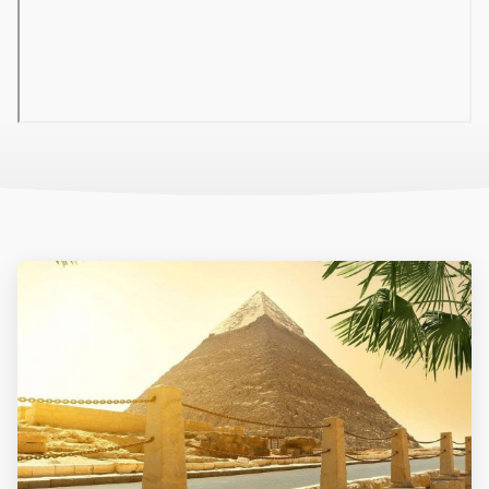
hall recepcióval
étterem
bár
Wi-Fi a lobbyban ingyenesen
medence (napágyak és napernyők ingyenesen
játékterem
konferenciaterem
mosoda
gyermekmedence
05 Tengerpart
homokos strand a Pyramisa Sahl Hasheesh szállodánál, kb.
5 km-re (ingyenes szállodai transzfer)
napágyak, napernyők és törölközők ingyenesen
06 Sport és szórakozás ingyenesen