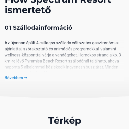
ismertető
01 Szállodainformáció
Az újonnan épült 4 csillagos szálloda változatos gasztronómiai
ajánlattal, szórakoztató és animációs programokkal, valamint
wellness-központtal várja a vendégeket. Homokos strand a kb. 3
km-re lévő Pyramisa Beach Resort szállodánál található, ahova
naponta 5 alkalommal közlekedik ingyenesn buszjárat. Minden
korosztály számára ajánljuk.
Bővebben
02 Szálloda távolsága
távolság a tengerparttól: kb. 5 km
távolság a repülőtértől: kb. 18 km
távolság a központtól: kb. 26 km
Térkép
távolság a vásárlási lehetőségektől: kb. 3 km