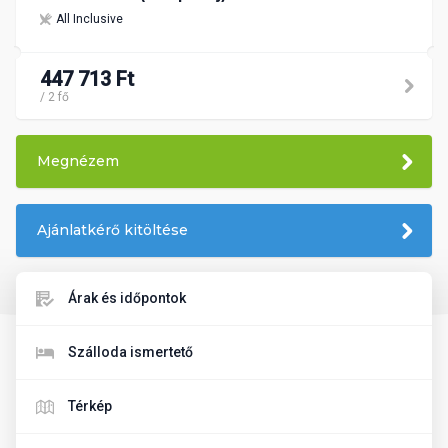
All Inclusive
447 713 Ft
/ 2 fő
Megnézem
Ajánlatkérő kitöltése
Árak és időpontok
Szálloda ismertető
Térkép