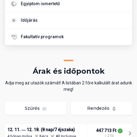
Egyiptom ismertető
Időjárás
Fakultatív programok
Árak és időpontok
Adja meg az utazók számát! A listában 2 főre kalkulált árat adunk
meg!
Szűrés
Rendezés
12. 11. ― 12. 18. (8 nap/7 éjszaka)
447 713 Ft
/ 2 fő
4 hónap múlva
Bécs
All Inclusive