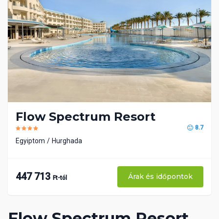
Flow Spectrum Resort
8.7
Egyiptom
Hurghada
447 713
Árak és időpontok
Ft-tól
Flow Spectrum Resort