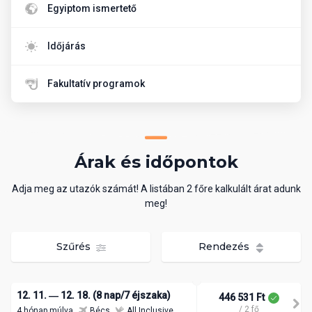
Egyiptom ismertető
Időjárás
Fakultatív programok
Árak és időpontok
Adja meg az utazók számát! A listában 2 főre kalkulált árat adunk
meg!
Szűrés
Rendezés
12. 11. ― 12. 18. (8 nap/7 éjszaka)
446 531 Ft
/ 2 fő
4 hónap múlva
Bécs
All Inclusive