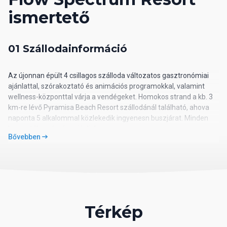
ismertető
01 Szállodainformáció
Az újonnan épült 4 csillagos szálloda változatos gasztronómiai
ajánlattal, szórakoztató és animációs programokkal, valamint
wellness-központtal várja a vendégeket. Homokos strand a kb. 3
km-re lévő Pyramisa Beach Resort szállodánál található, ahova
naponta 5 alkalommal közlekedik ingyenesn buszjárat. Minden
korosztály számára ajánljuk.
Bővebben
02 Szálloda távolsága
távolság a tengerparttól: kb. 5 km
távolság a repülőtértől: kb. 18 km
távolság a központtól: kb. 26 km
Térkép
távolság a vásárlási lehetőségektől: kb. 3 km