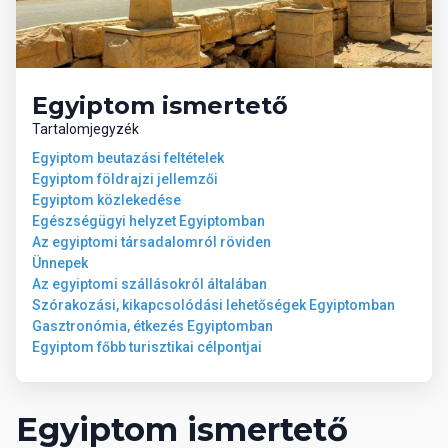
animációs programok (zumba, jóga, aerobic)
fitneszterem
asztalitenisz
darts
Egyiptom ismertető
07 Sport és szórakozás térítés
Tartalomjegyzék
ellenében
Egyiptom beutazási feltételek
Egyiptom földrajzi jellemzői
Egyiptom közlekedése
wellness-központ
Egészségügyi helyzet Egyiptomban
masszázsok
Az egyiptomi társadalomról röviden
búvárkodás
Ünnepek
vízi sportok a tengerparton (helyi szolgáltatóknál)
Az egyiptomi szállásokról általában
Szórakozási, kikapcsolódási lehetőségek Egyiptomban
08 Ellátás
Gasztronómia, étkezés Egyiptomban
Egyiptom főbb turisztikai célpontjai
All Inclusive: minden étkezés büférendszerben, délután
snack-ételek, kávé, tea és desszert, helyi alkoholos és
alkoholmentes italok a bárok nyitvatartása szerint. Az All
Egyiptom ismertető
Inclusive szállodák szolgáltatásai bizonyos részletekben