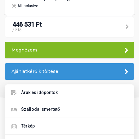
All Inclusive
446 531 Ft
/ 2 fő
Megnézem
Ajánlatkérő kitöltése
Árak és időpontok
Szálloda ismertető
Térkép