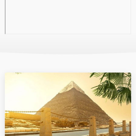
hall recepcióval
étterem
bár
Wi-Fi a lobbyban ingyenesen
medence (napágyak és napernyők ingyenesen
játékterem
konferenciaterem
mosoda
gyermekmedence
05 Tengerpart
homokos strand a Pyramisa Sahl Hasheesh szállodánál, kb.
5 km-re (ingyenes szállodai transzfer)
napágyak, napernyők és törölközők ingyenesen
06 Sport és szórakozás ingyenesen