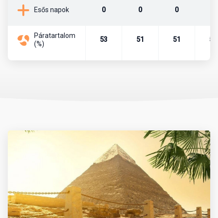
0
0
0
0
Esős napok
Mikor érdemes utazni?
Páratartalom
53
51
51
52
(%)
Az időjárás tekintetében októbertől áprilisig tart a legideálisabb
időszak. Ilyenkor napközben kellemes meleg, este pedig enyhe
hőmérséklet jellemző, a tengervíz strandolásra is alkalmas. A
nyári hónapok (június-augusztus) extrém forróságot hoznak,
különösen a délebbi területeken (pl. Luxor), ezért ilyenkor
városnézés kevésbé ajánlott.
Érdemes figyelembe venni a Ramadan időszakát is, amely évente
eltérő dátumra esik. Ez alatt sok étterem és üzlet napközben
zárva lehet.
Mit érdemes magunkkal vinni?
Az utazás során praktikus a könnyű, világos színű, jól szellőző
ruházat. A strandoláshoz napvédő krém (magas faktorszámú),