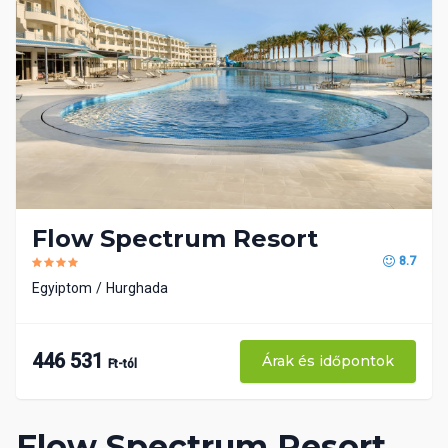
Flow Spectrum Resort
8.7
Egyiptom
Hurghada
446 531
Árak és időpontok
Ft-tól
Flow Spectrum Resort