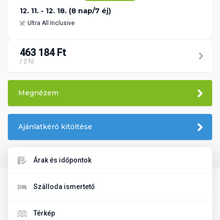
12. 11. - 12. 18. (8 nap/7 éj)
Ultra All Inclusive
463 184 Ft
/ 2 fő
Megnézem
Ajánlatkérő kitöltése
Árak és időpontok
Szálloda ismertető
Térkép