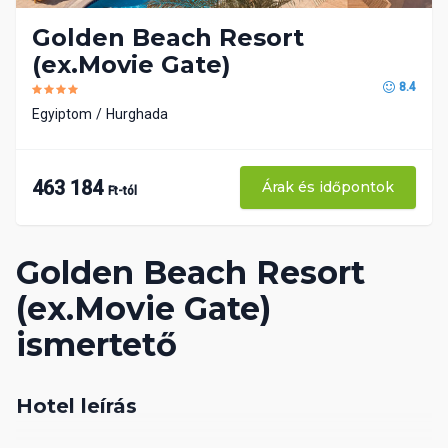
Golden Beach Resort
(ex.Movie Gate)
8.4
Egyiptom
Hurghada
463 184
Árak és időpontok
Ft-tól
Golden Beach Resort
(ex.Movie Gate)
ismertető
Hotel leírás