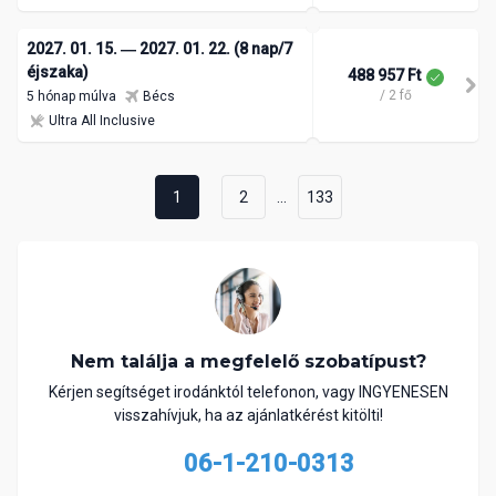
2027. 01. 15. ― 2027. 01. 22. (8 nap/7
éjszaka)
488 957 Ft
/ 2 fő
5 hónap múlva
Bécs
Ultra All Inclusive
...
1
2
133
Nem találja a megfelelő szobatípust?
Kérjen segítséget irodánktól telefonon, vagy INGYENESEN
visszahívjuk, ha az ajánlatkérést kitölti!
06-1-210-0313