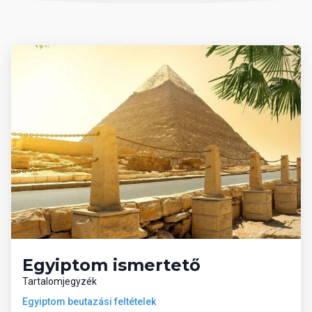
Ellátás:
Ultra all inclusive.
A weboldalon szereplő szobaképek illusztrációk, csak
mintaként szolgálnak!
Egyiptom ismertető
Tartalomjegyzék
Egyiptom beutazási feltételek