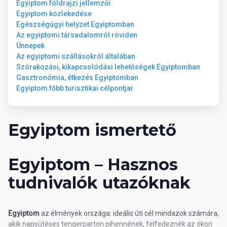
Egyiptom földrajzi jellemzői
Egyiptom közlekedése
Egészségügyi helyzet Egyiptomban
Az egyiptomi társadalomról röviden
Ünnepek
Az egyiptomi szállásokról általában
Szórakozási, kikapcsolódási lehetőségek Egyiptomban
Gasztronómia, étkezés Egyiptomban
Egyiptom főbb turisztikai célpontjai
Egyiptom ismertető
Egyiptom – Hasznos
tudnivalók utazóknak
Egyiptom
az élmények országa: ideális úti cél mindazok számára,
akik napsütéses tengerparton pihennének, felfedeznék az ókori