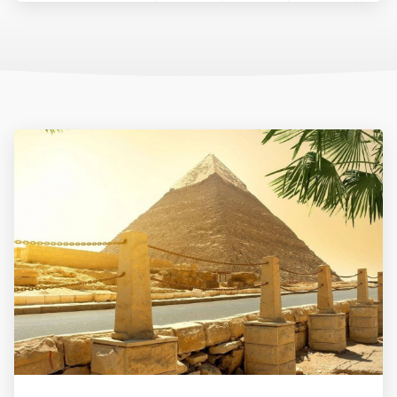
hőmérséklet jellemző, a tengervíz strandolásra is alkalmas. A
nyári hónapok (június-augusztus) extrém forróságot hoznak,
különösen a délebbi területeken (pl. Luxor), ezért ilyenkor
városnézés kevésbé ajánlott.
Érdemes figyelembe venni a Ramadan időszakát is, amely évente
eltérő dátumra esik. Ez alatt sok étterem és üzlet napközben
zárva lehet.
Mit érdemes magunkkal vinni?
Az utazás során praktikus a könnyű, világos színű, jól szellőző
ruházat. A strandoláshoz napvédő krém (magas faktorszámú),
napszemüveg, kalap, strandpapucs ajánlott. A városnézésekhez
és kirándulásokhoz zárt cipő és hosszú nadrág, illetve vállat
takaró felső javasolt, különösen a vallási helyszíneken vagy
kevésbé turistás területeken.
Fontos, hogy a hölgyek kerüljék a kihívó öltözetet (pl. miniszoknya,