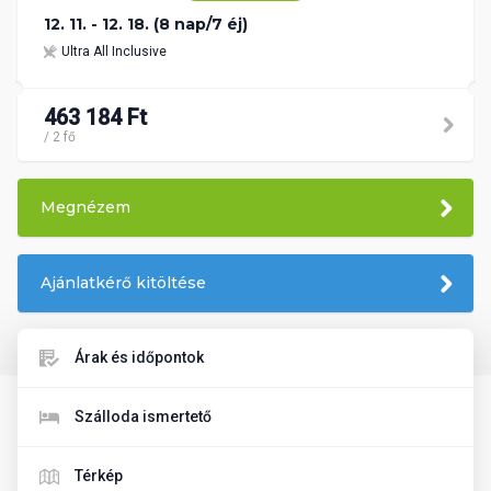
12. 11. - 12. 18. (8 nap/7 éj)
Ultra All Inclusive
463 184 Ft
/ 2 fő
Megnézem
Ajánlatkérő kitöltése
Árak és időpontok
Szálloda ismertető
Térkép