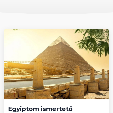
igénybe!
Ellátás:
Ultra all inclusive.
A weboldalon szereplő szobaképek illusztrációk, csak
mintaként szolgálnak!
Egyiptom ismertető