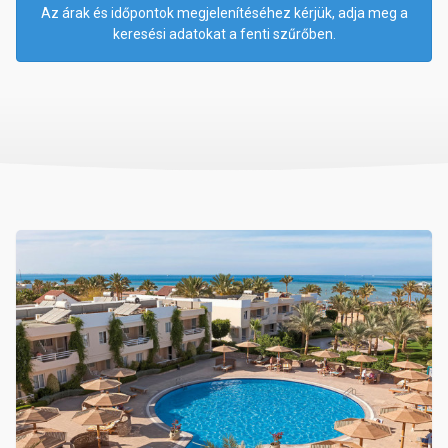
Az árak és időpontok megjelenítéséhez kérjük, adja meg a
keresési adatokat a fenti szűrőben.