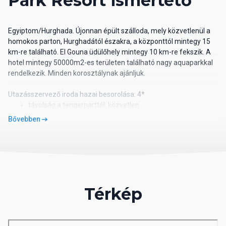
Park Resort ismertető
Egyiptom/Hurghada. Újonnan épült szálloda, mely közvetlenül a
homokos parton, Hurghadától északra, a központtól mintegy 15
km-re található. El Gouna üdülőhely mintegy 10 km-re fekszik. A
hotel mintegy 50000m2-es területen található nagy aquaparkkal
rendelkezik. Minden korosztálynak ajánljuk.
Utazásszervező iroda hazai besorolása: 4*
távolság a tengerparttól: közvetlen
távolság a repülőtértől: 20 km
Bővebben
távolság a központtól: 15 km
távolság a vásárlási lehetőségektől: helyben
Szoba leírása
kétágyas szoba
légkondicionáló
Térkép
telefon, műholdas TV
minibár - napi 1 üveg víz,a további italok külön fizetendőek
Wi-Fi külön fizetendő