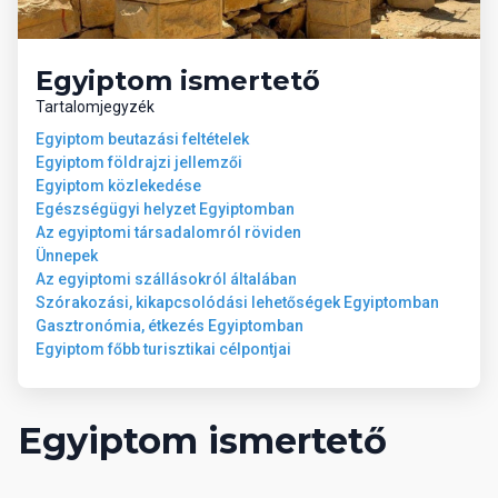
all inclusive: napi háromszori főétkezés, helyi alkoholos és
alkoholmentes italok korlátlan fogyasztása 10:00 -24:00 óráig,
napközben snack. 24:00 és 10:00 között minden ital külön
Egyiptom ismertető
fizetendő. Az üvegben felszolgált italok, frissen facsart
narancslé, török kávé, shake, shisha külön fizetendő. Az
Tartalomjegyzék
étkezéseknél a megjelenés alkalomhoz illő öltözetben - dress
Egyiptom beutazási feltételek
code smart casual, vacsoránál elegáns viselet. Az all inclusive
Egyiptom földrajzi jellemzői
szállodák szolgáltatásai bizonyos részletekben szállodánként
Egyiptom közlekedése
eltérhetnek.
Egészségügyi helyzet Egyiptomban
Az egyiptomi társadalomról röviden
Ünnepek
Az egyiptomi szállásokról általában
Szórakozási, kikapcsolódási lehetőségek Egyiptomban
Gasztronómia, étkezés Egyiptomban
Egyiptom főbb turisztikai célpontjai
Egyiptom ismertető