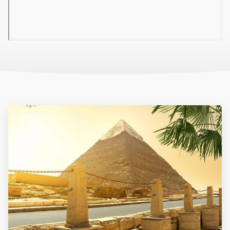
tengerparti bár
vízi sportok - külön fizetendő
Sport és szórakozás díjmentesen
animációs programok
alkalmanként esti műsorok
fitnesz, konditerem
aerobik, strandröplabda, boccia
darts
Sport és szórakozás külön díjért
wellness - szauna, jacuzzi, masszázs
szépségszalon, fodrászat
búvárközpont - búvárkodási lehetőség
biliárd, asztalitenisz, elektronikus játékok
squash
Ellátás