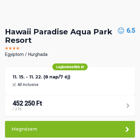
6.5
Hawaii Paradise Aqua Park
Resort
Egyiptom
Hurghada
Legkedvezőbb ár
11. 15. - 11. 22. (8 nap/7 éj)
All Inclusive
452 250 Ft
/ 2 fő
Megnézem