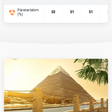
Mikor érdemes utazni?
Páratartalom
53
51
51
52
(%)
Az időjárás tekintetében októbertől áprilisig tart a legideálisabb
időszak. Ilyenkor napközben kellemes meleg, este pedig enyhe
hőmérséklet jellemző, a tengervíz strandolásra is alkalmas. A
nyári hónapok (június-augusztus) extrém forróságot hoznak,
különösen a délebbi területeken (pl. Luxor), ezért ilyenkor
városnézés kevésbé ajánlott.
Érdemes figyelembe venni a Ramadan időszakát is, amely évente
eltérő dátumra esik. Ez alatt sok étterem és üzlet napközben
zárva lehet.
Mit érdemes magunkkal vinni?
Az utazás során praktikus a könnyű, világos színű, jól szellőző
ruházat. A strandoláshoz napvédő krém (magas faktorszámú),
napszemüveg, kalap, strandpapucs ajánlott. A városnézésekhez
és kirándulásokhoz zárt cipő és hosszú nadrág, illetve vállat