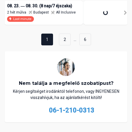
08. 23. ― 08. 30. (8 nap/7 éjszaka)
2 hét múlva
Budapest
All Inclusive
Last minute
...
1
2
6
Nem találja a megfelelő szobatípust?
Kérjen segítséget irodánktól telefonon, vagy INGYENESEN
visszahívjuk, ha az ajánlatkérést kitölti!
06-1-210-0313