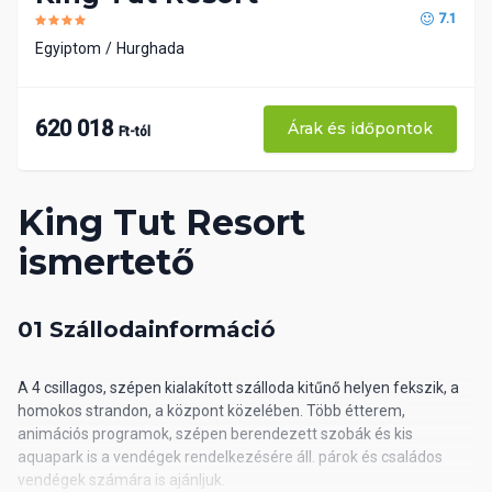
7.1
Egyiptom
Hurghada
620 018
Árak és időpontok
Ft-tól
King Tut Resort
ismertető
01 Szállodainformáció
A 4 csillagos, szépen kialakított szálloda kitűnő helyen fekszik, a
homokos strandon, a központ közelében. Több étterem,
animációs programok, szépen berendezett szobák és kis
aquapark is a vendégek rendelkezésére áll. párok és családos
vendégek számára is ajánljuk.