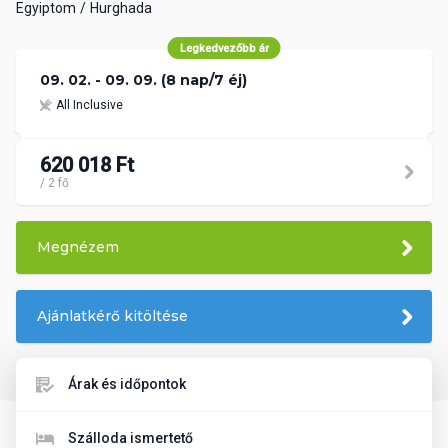
Egyiptom
Hurghada
Legkedvezőbb ár
09. 02. - 09. 09. (8 nap/7 éj)
All Inclusive
620 018 Ft
/ 2 fő
Megnézem
Ajánlatkérő kitöltése
Árak és időpontok
Szálloda ismertető