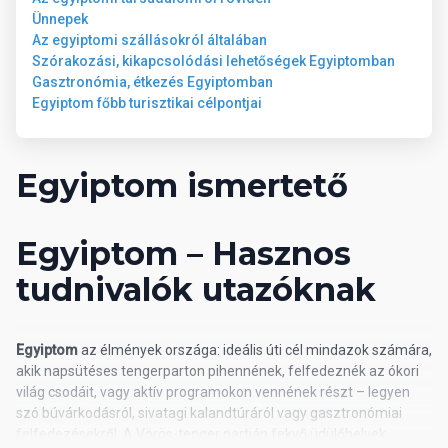
vízi sportok a tengerparton (helyi szolgáltatóknál)
Ünnepek
szépségszalon
Az egyiptomi szállásokról általában
Szórakozási, kikapcsolódási lehetőségek Egyiptomban
08 Ellátás
Gasztronómia, étkezés Egyiptomban
Egyiptom főbb turisztikai célpontjai
All Inclusive: minden étkezés büférendszerben, napközben
snack-ételek, tea, kávé, szendvics, sütemények, helyi
alkoholos és alkoholmentes italok. Az All Inclusive szállodák
Egyiptom ismertető
szolgáltatásai bizonyos részletekben szállodánként
eltérhetnek.
Egyiptom – Hasznos
tudnivalók utazóknak
Egyiptom
az élmények országa: ideális úti cél mindazok számára,
akik napsütéses tengerparton pihennének, felfedeznék az ókori
világ csodáit, vagy aktív programokon vennének részt – legyen
szó búvárkodásról, sivatagi kalandtúráról vagy gasztronómiai
felfedezésekről. A Vörös-tenger partján fekvő üdülőhelyek