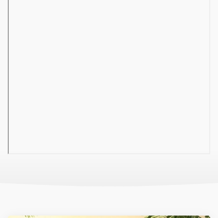
balkon vagy francia balkon
Szobák felár ellenében
egyágyas szobák
tengerre néző szobák
családi szobák
04 Szálloda felszereltsége
hall recepcióval
büféétterem
lobby-bár
Wi-Fi a hallban
üzletek
szépségszalon
medence (napágyak és napernyők ingyenesen)
csúszdák
strandétterem
gyermekmedence