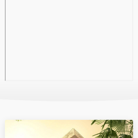
csak külön térítés ellenében vehetők igénybe!
Ellátás:
All inclusive.
A weboldalon szereplő szobaképek illusztrációk, csak mintaként
szolgálnak!