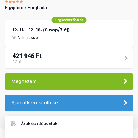
Egyiptom
Hurghada
Legkedvezőbb ár
12. 11. - 12. 18. (8 nap/7 éj)
All Inclusive
421 946 Ft
/ 2 fő
Megnézem
Ajánlatkérő kitöltése
Árak és időpontok