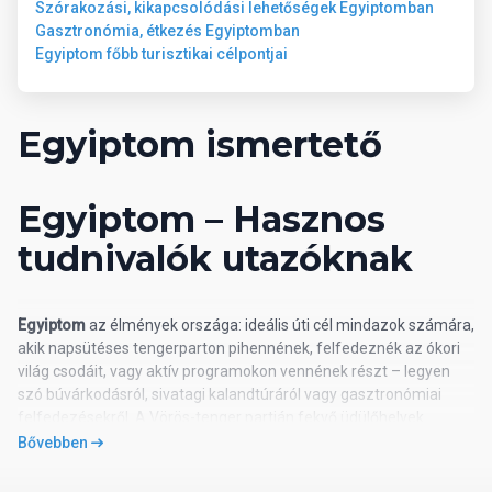
Szórakozási, kikapcsolódási lehetőségek Egyiptomban
Gasztronómia, étkezés Egyiptomban
Egyiptom főbb turisztikai célpontjai
Egyiptom ismertető
Egyiptom – Hasznos
tudnivalók utazóknak
Egyiptom
az élmények országa: ideális úti cél mindazok számára,
akik napsütéses tengerparton pihennének, felfedeznék az ókori
világ csodáit, vagy aktív programokon vennének részt – legyen
szó búvárkodásról, sivatagi kalandtúráról vagy gasztronómiai
felfedezésekről. A Vörös-tenger partján fekvő üdülőhelyek
(például Hurghada, Makadi Bay vagy Sharm el-Sheikh) egész
Bővebben
évben népszerűek a turisták körében.