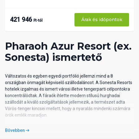
421 946
Árak és időpontok
Ft-tól
Pharaoh Azur Resort (ex.
Sonesta) ismertető
Változatos és egyben egyedi portfólió jellemzi mind a 8
országban önmagát képviselő szállodaláncot. A Sonesta Resorts
hotelek izgalmas és ismert városi illetve tengerparti célpontokra
koncentrálódtak. A fáraók ihlette modern stílusú hurghadai
szállodát a kiváló szolgáltatások jellemezik, a természet adta
Vörös-tenger kincsei mellett, hogy a nyaralás mindenki számára
örök emlék maradjon.
Fekvése:
A szálloda közvetlenül a tengerparton fekszik,
Bővebben
Hurghada központjától kb. 17 km-re, a repülőtértől kb. 15 km-re.