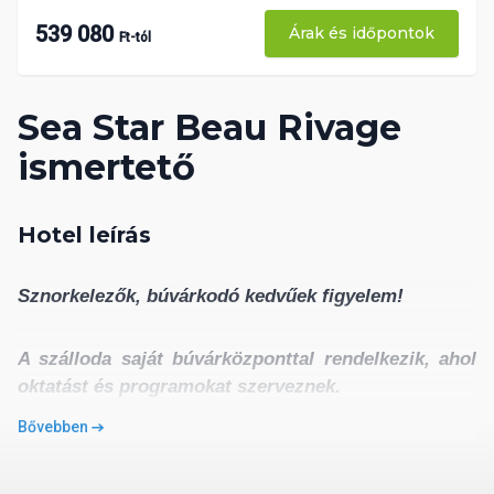
539 080
Árak és időpontok
Ft-tól
Sea Star Beau Rivage
ismertető
Hotel leírás
Sznorkelezők, búvárkodó kedvűek figyelem!
A szálloda saját búvárközponttal rendelkezik, ahol
oktatást és programokat szerveznek.
Bővebben
Aki pedig csak a tenger élővilágába szeretne
bepillantást nyerni, annak kiváló lehetőséget kínál a