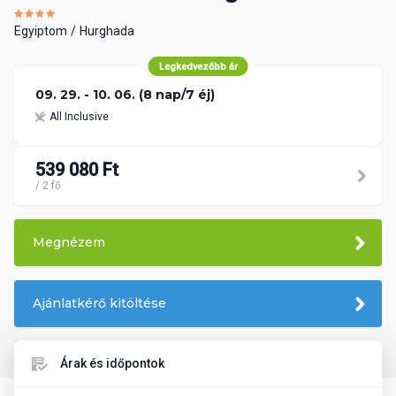
Egyiptom
Hurghada
Legkedvezőbb ár
09. 29. - 10. 06. (8 nap/7 éj)
All Inclusive
539 080 Ft
/ 2 fő
Megnézem
Ajánlatkérő kitöltése
Árak és időpontok