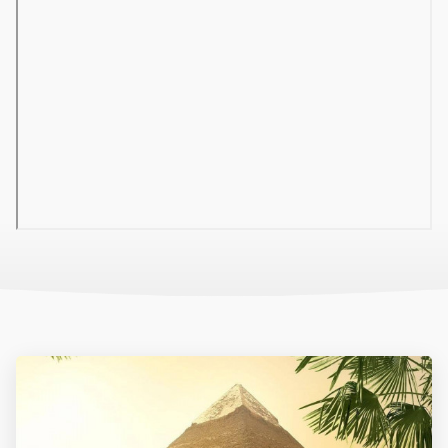
(A további szobakategóriák kiválasztása a foglalás
során megjelenő szobatípus menüpont alatt elérhető.)
Szolgáltatások:
Éttermek, bárok, kávézók, medencék,
wellness szolgáltatások (gőzfürdő, szauna, jakuzzi,
masszázs és különféle kezelések), szépségszalon,
biliárd, squash, mini golf, asztalitenisz, standröplabda-
és strandfoci pálya, búvárközpont, vízi sportok a
tengerparton, internet, üzletek, orvosi ügyelet, mosoda,
animációs programok és esti show műsorok,
gyermekmedence, gyermekklub, játszótér. Egyes
szolgáltatások csak külön térítés ellenében vehetők
igénybe!
Ellátás:
All inclusive