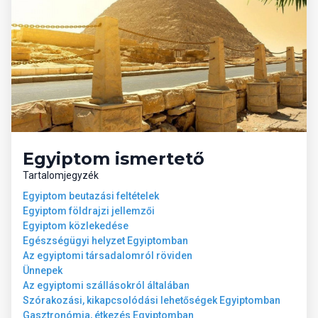
A weboldalon szereplő szobaképek illusztrációk, csak
mintaként szolgálnak!
Egyiptom ismertető
Tartalomjegyzék
Egyiptom beutazási feltételek
Egyiptom földrajzi jellemzői
Egyiptom közlekedése
Egészségügyi helyzet Egyiptomban
Az egyiptomi társadalomról röviden
Ünnepek
Az egyiptomi szállásokról általában
Szórakozási, kikapcsolódási lehetőségek Egyiptomban
Gasztronómia, étkezés Egyiptomban