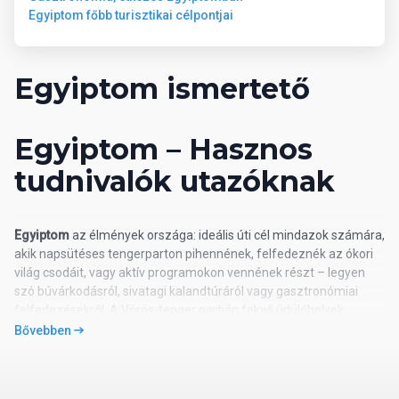
Egyiptom főbb turisztikai célpontjai
Egyiptom ismertető
Egyiptom – Hasznos
tudnivalók utazóknak
Egyiptom
az élmények országa: ideális úti cél mindazok számára,
akik napsütéses tengerparton pihennének, felfedeznék az ókori
világ csodáit, vagy aktív programokon vennének részt – legyen
szó búvárkodásról, sivatagi kalandtúráról vagy gasztronómiai
felfedezésekről. A Vörös-tenger partján fekvő üdülőhelyek
(például Hurghada, Makadi Bay vagy Sharm el-Sheikh) egész
Bővebben
évben népszerűek a turisták körében.
Általános tudnivalók