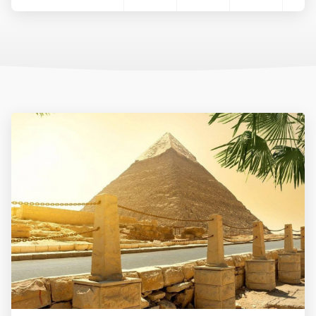
időszak. Ilyenkor napközben kellemes meleg, este pedig enyhe
hőmérséklet jellemző, a tengervíz strandolásra is alkalmas. A
nyári hónapok (június-augusztus) extrém forróságot hoznak,
különösen a délebbi területeken (pl. Luxor), ezért ilyenkor
városnézés kevésbé ajánlott.
Érdemes figyelembe venni a Ramadan időszakát is, amely évente
eltérő dátumra esik. Ez alatt sok étterem és üzlet napközben
zárva lehet.
Mit érdemes magunkkal vinni?
Az utazás során praktikus a könnyű, világos színű, jól szellőző
ruházat. A strandoláshoz napvédő krém (magas faktorszámú),
napszemüveg, kalap, strandpapucs ajánlott. A városnézésekhez
és kirándulásokhoz zárt cipő és hosszú nadrág, illetve vállat
takaró felső javasolt, különösen a vallási helyszíneken vagy
kevésbé turistás területeken.