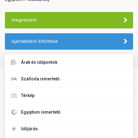
Megnézem
Ajánlatkérő kitöltése
Árak és időpontok
Szálloda ismertető
Térkép
Egyiptom ismertető
Időjárás