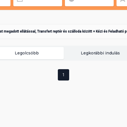
ást megadott ellátással, Transfert reptér és szálloda között + Kézi és Feladható 
Legolcsóbb
Legkorábbi indulás
1