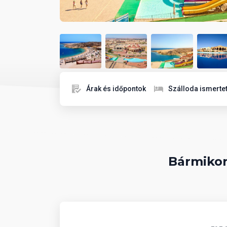
Árak és időpontok
Szálloda ismerte
Bármikor