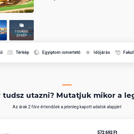
TOVÁBBI
23 KÉP
tő
Térkép
Egyiptom ismertető
Időjárás
Fakul
 tudsz utazni? Mutatjuk mikor a le
Az árak 2 főre értendőek a jelenleg kapott adatok alapján!
572 692 Ft