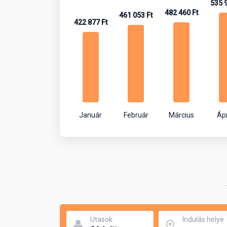
535 9
482 460 Ft
461 053 Ft
422 877 Ft
Január
Február
Március
Ápr
Utasok
Indulás helye