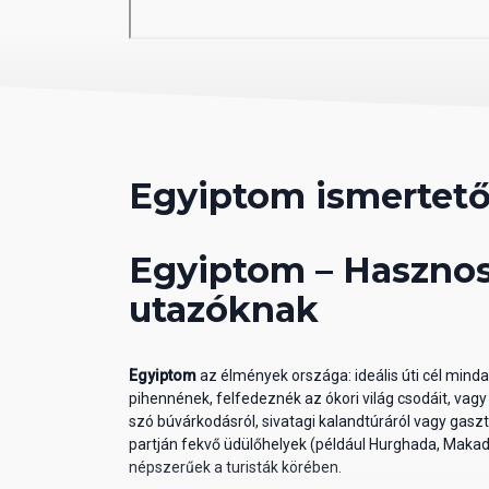
Egyiptom ismertet
Egyiptom – Hasznos
utazóknak
Egyiptom
az élmények országa: ideális úti cél min
pihennének, felfedeznék az ókori világ csodáit, vag
szó búvárkodásról, sivatagi kalandtúráról vagy gasz
partján fekvő üdülőhelyek (például Hurghada, Maka
népszerűek a turisták körében.