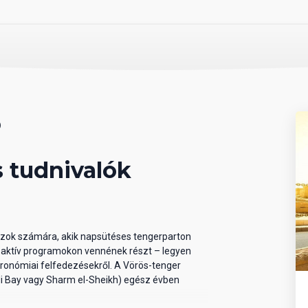
ő
 tudnivalók
dazok számára, akik napsütéses tengerparton
y aktív programokon vennének részt – legyen
tronómiai felfedezésekről. A Vörös-tenger
di Bay vagy Sharm el-Sheikh) egész évben