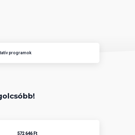
tatív programok
golcsóbb!
572 646 Ft