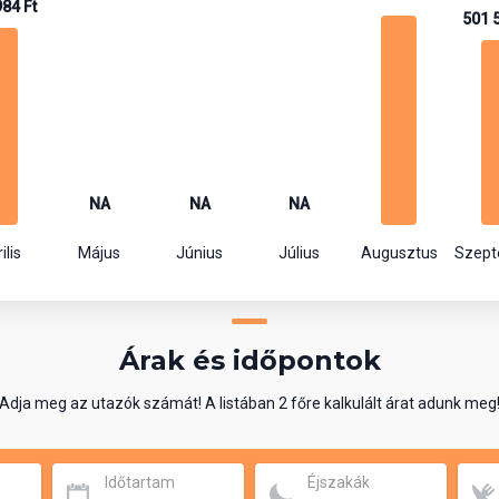
84 Ft
501 
NA
NA
NA
ilis
Május
Június
Július
Augusztus
Szep
Árak és időpontok
Adja meg az utazók számát! A listában 2 főre kalkulált árat adunk meg
Időtartam
Éjszakák