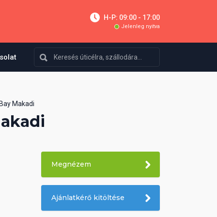
H-P: 09:00 - 17:00
Jelenleg nyitva
solat
 Bay Makadi
Makadi
Megnézem
Ajánlatkérő kitöltése