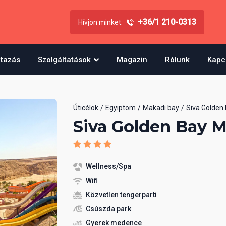
+36/1 210-0313
Hívjon minket:
utazás
Szolgáltatások
Magazin
Rólunk
Kapc
Úticélok
Egyiptom
Makadi bay
Siva Golden
Siva Golden Bay 
Wellness/Spa
Wifi
Közvetlen tengerparti
Csúszda park
Gyerek medence