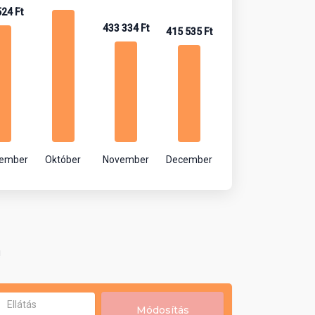
524 Ft
433 334 Ft
415 535 Ft
tember
Október
November
December
!
Ellátás
Módosítás