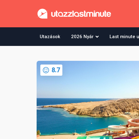
Utazások
2026 Nyár
Last minute 
8.7