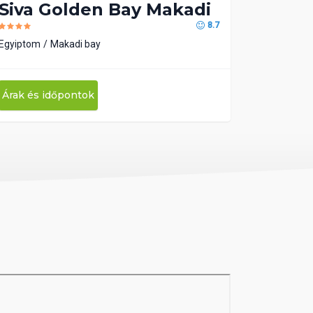
Siva Golden Bay Makadi
8.7
Egyiptom
Makadi bay
Árak és időpontok