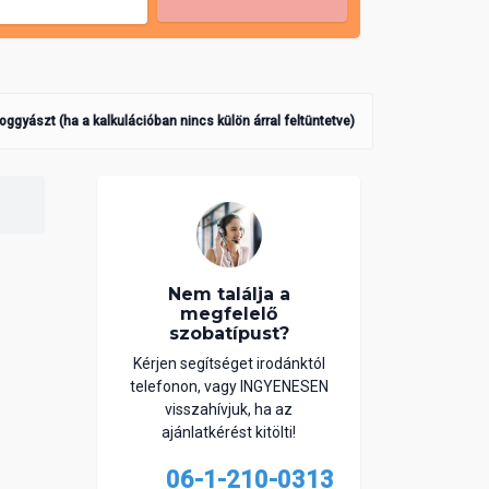
poggyászt (ha a kalkulációban nincs külön árral feltüntetve)
Nem találja a
megfelelő
szobatípust?
Kérjen segítséget irodánktól
telefonon, vagy INGYENESEN
visszahívjuk, ha az
ajánlatkérést kitölti!
06-1-210-0313