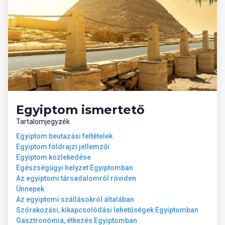
VACSORA
Nemzetközi büfé változatos tematikával a SHAMS, az AMAR és
az OASIS BEACH étteremben (előzetes foglalás szükséges)
EBÉD
A POOL GRILL és a BEACH GRILL étteremben. Gazdag büfékínálat
az OASIS BEACH-ben.
KÉSŐI KIJELENTKEZÉS, A HAZAUTAZÁS NAPJÁN AKÁR AZ ESTI
Egyiptom ismertető
ÓRÁKBAN IS KÖZVETLEN TRANSZFER A HURGHADAI
Tartalomjegyzék
REPÜLŐTÉRTŐL A SZÁLLODÁIG (kb. 15 perc) A
Egyiptom beutazási feltételek
STRANDTÖRÖLKÖZŐK, A NAPÁGYAK, A SZIVACSOK ÉS A
Egyiptom földrajzi jellemzői
NAPERNYŐK DÍJMENTES HASZNÁLATA
Egyiptom közlekedése
Egészségügyi helyzet Egyiptomban
SIVA PUB – sportbár, nagy kivetítővel
Az egyiptomi társadalomról röviden
STRAWBERRY PASTRY – édes csábítás
Ünnepek
ALADDIN COFFEE SHOP – kávéspecialitások
Az egyiptomi szállásokról általában
GAUCHO étterem – Hurghada legjobb steak háza!
Szórakozási, kikapcsolódási lehetőségek Egyiptomban
THAI GARDEN – előkelő thai konyha
Gasztronómia, étkezés Egyiptomban
MAFIA CLASSIC étterem – Pizza, tészták és olasz klasszikusok