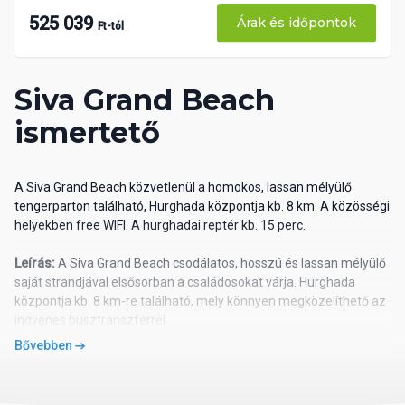
525 039
Árak és időpontok
Ft-tól
Siva Grand Beach
ismertető
A Siva Grand Beach közvetlenül a homokos, lassan mélyülő
tengerparton található, Hurghada központja kb. 8 km. A közösségi
helyekben free WIFI. A hurghadai reptér kb. 15 perc.
Leírás:
A Siva Grand Beach csodálatos, hosszú és lassan mélyülő
saját strandjával elsősorban a családosokat várja. Hurghada
központja kb. 8 km-re található, mely könnyen megközelíthető az
ingyenes busztranszferrel.
A kényelmes szállodai létesítmény összesen 550 szobával
Bővebben
rendelkezik. A főépületben, az impozáns lobbyban helyezkedik el
a recepció és a 2 fő étterem. A medencénél grillétterem,
különböző bárok és üzletek várják a látogatókat. Az Aqua Center