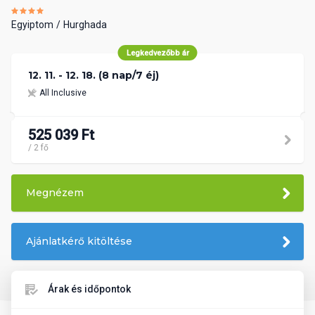
Egyiptom
Hurghada
Legkedvezőbb ár
12. 11. - 12. 18. (8 nap/7 éj)
All Inclusive
525 039 Ft
/ 2 fő
Megnézem
Ajánlatkérő kitöltése
Árak és időpontok