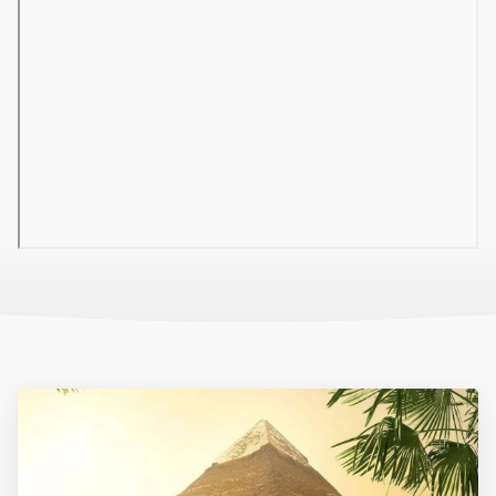
részben a tengerre vagy a medencére. Az igényes
felszereltséghez fürdőkád, zuhany, WC, légkondicionáló, telefon,
széf, műholdas TV, hajszárító, mini hűtőszekrény, sarokfotel és
egy bútorokkal berendezett erkély tartozik. Maximum 3 felnőtt
vagy 2 felnőtt és 2 gyerek részére ajánlottak. A két hálószobás
CSALÁDI
szobák (kb. 32 m²) szintén a főépületben találhatóak,
rálátással részben a tengerre vagy a medencére. Maximum 2
felnőtt és 3 gyerek vagy 3 felnőtt és 2 gyerek részére ajánlottak.
Sport:
Asztalitenisz, strandröplabda, aerobic, vízitorna,
strandfoci, vízilabda és masszázs (díj ellenében) vehető igénybe.
Változatos animációs programok, sportolási lehetőségek, játékok
és versenyek, este élő zene nyújt kellemes kikapcsolódást.
Ellátás:
Gazdag büféválaszték a SHAMS és az AMAR
étteremben
REGGELI
Könnyű reggeli a LE TERRACE étteremben