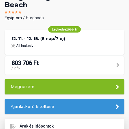
Beach
Egyiptom
Hurghada
Legkedvezőbb ár
12. 11. - 12. 18. (8 nap/7 éj)
All Inclusive
803 706 Ft
/ 2 fő
Megnézem
Ajánlatkérő kitöltése
Árak és időpontok