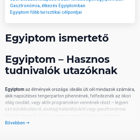
Gasztronómia, étkezés Egyiptomban
Egyiptom főbb turisztikai célpontjai
Egyiptom ismertető
Egyiptom – Hasznos
tudnivalók utazóknak
Egyiptom
az élmények országa: ideális úti cél mindazok számára,
akik napsütéses tengerparton pihennének, felfedeznék az ókori
világ csodáit, vagy aktív programokon vennének részt – legyen
szó búvárkodásról, sivatagi kalandtúráról vagy gasztronómiai
felfedezésekről. A Vörös-tenger partján fekvő üdülőhelyek
(például Hurghada, Makadi Bay vagy Sharm el-Sheikh) egész
Bővebben
évben népszerűek a turisták körében.