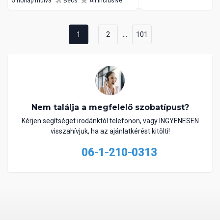
5 hónap múlva
Bécs
All Inclusive
...
1
2
101
Nem találja a megfelelő szobatípust?
Kérjen segítséget irodánktól telefonon, vagy INGYENESEN
visszahívjuk, ha az ajánlatkérést kitölti!
06-1-210-0313