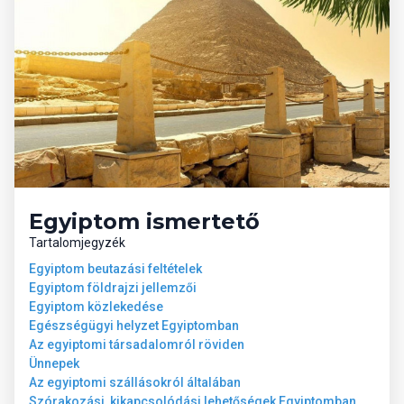
Egyiptom ismertető
Tartalomjegyzék
Egyiptom beutazási feltételek
Egyiptom földrajzi jellemzői
Egyiptom közlekedése
Egészségügyi helyzet Egyiptomban
Az egyiptomi társadalomról röviden
Ünnepek
Az egyiptomi szállásokról általában
Szórakozási, kikapcsolódási lehetőségek Egyiptomban