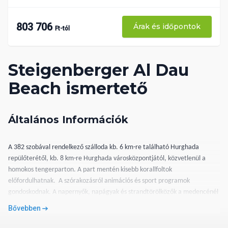
803 706
Árak és időpontok
Ft-tól
Steigenberger Al Dau
Beach ismertető
Általános Információk
A 382 szobával rendelkező szálloda kb. 6 km-re található Hurghada
repülőterétől, kb. 8 km-re Hurghada városközpontjától, közvetlenül a
homokos tengerparton. A part mentén kisebb korallfoltok
előfordulhatnak. A szórakozásról animációs és sport programok
gondoskodnak. A napernyők, napágyak és strandtörölközők a medencénél
és a tengerparton térítés mentesen vehetők igénybe. A szállodában
Bővebben
központi étterem, a’la carte éttermek (sushi, kínai, szamuráj grill,
alexanders, francia, mediterrán, orientális, libanoni), bárok (lobby bár,