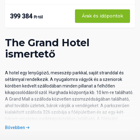
399 384
Árak és időpontok
Ft-tól
The Grand Hotel
ismertető
A hotel egy lenyűgöző, meseszép parkkal, saját stranddal és
sétánnyal rendelkezik. A nyugalomra vágyók és a szeniorok
körében kedvelt szállodában minden pillanat a felhőtlen
kikapcsolódásról szól. Hurghada központja kb. 10 km-re található.
A Grand Mall a szálloda közvetlen szomszédságában található,
ahol további üzletek, bárok várják a vendégeket. A parkszerűen
kialakított szálloda 326 szobája a főépületben és az egy-két-
három emeletes melléképületekben található. A főépület
impozáns lobbyjában alakították ki a recepciót, továbbá 3 büfé
Bővebben
jellegű étterem, valamint ajándékbolt, edzőterem (térítés
ellenében), bár zongorával, és lobby bár szolgálja a pihenni vágyó