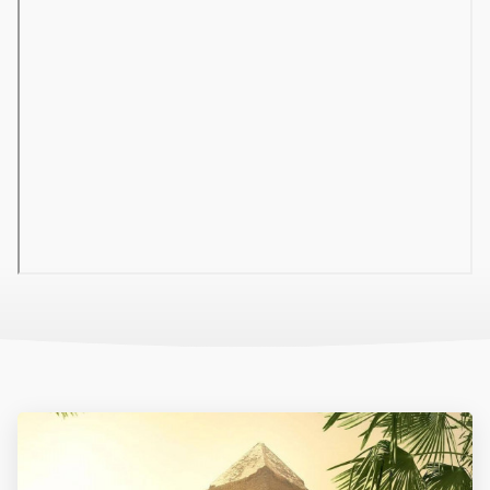
(ejtőernyős repülés, Aqua Center - jelenleg zárva, búvárkodás,
kite-szörf, helyi szolgáltatóktól) vehetőek igénybe, búváriskola –
Euro Divers – a hotelben.
SZOBÁK:
A
STANDARD
szobák (kb. 19 m²) fürdőszobával, WC-vel,
légkondicionálóval (szezonális), telefonnal, széffel, műholdas TV-
vel, mini hűtőszekrénnyel, hajszárítóval, balkonnal vagy terasszal
rendelkeznek, és kertre nézőek. A
SUPERIOR
szobák (kb. 31 m²)
felszereltsége ugyanaz, mint a standard szobáké, de tágasabbak,
komfortosabbak és egy részük tengerre néző. A
SUPERIOR
DELUXE
szobák (kb. 40 m²) hasonló felszereltséggel
rendelkeznek, kertre- vagy tengerre néznek (2023.11.01-től
foglalhatók). A
CSALÁDI
szobák (kb. 42 m²) kiegészülnek egy
további hálószobával és medencére vagy kertre nézőek. A
nappali és a hálórész ajtóval elválasztott.
ALL INCLUSIVE:
Az all inclusive ellátás során reggeli, ebéd és
vacsora büfé rendszerben a szálloda főéttermében, délután
snack és sütemény fogyasztás. 24 órában fogyaszthatóak a helyi
nem alkoholos italok (a strand - és medence bárban 10-17 óráig),
a helyi alkoholos italok, valamint kávé- és tea 10-24 óráig. További