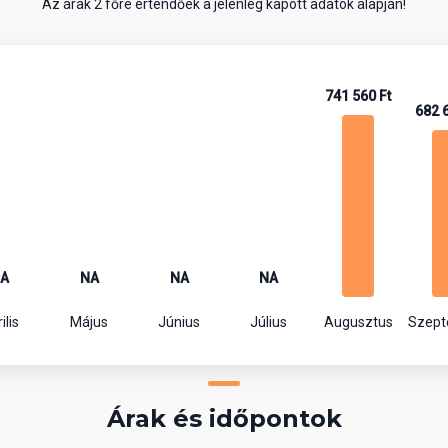
Az árak 2 főre értendőek a jelenleg kapott adatok alapján!
741 560 Ft
682 
A
NA
NA
NA
ilis
Május
Június
Július
Augusztus
Szep
Árak és időpontok