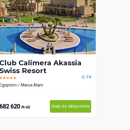
Club Calimera Akassia
Swiss Resort
7.9
Egyiptom
Marsa Alam
682 620
Árak és időpontok
Ft-tól