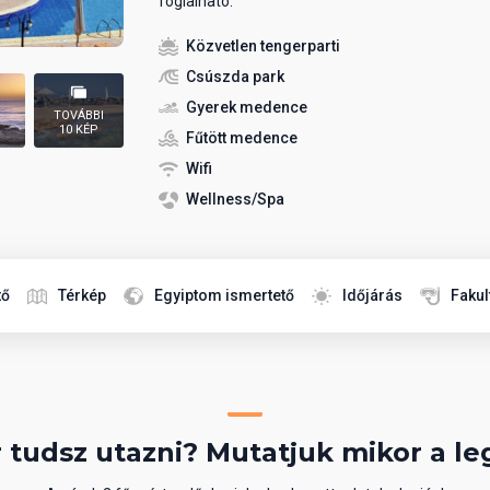
foglalható.
Közvetlen tengerparti
Csúszda park
Gyerek medence
TOVÁBBI
10 KÉP
Fűtött medence
Wifi
Wellness/Spa
tő
Térkép
Egyiptom ismertető
Időjárás
Fakul
 tudsz utazni? Mutatjuk mikor a le