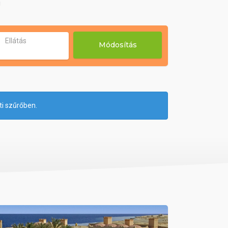
!
Ellátás
Módosítás
ti szűrőben.