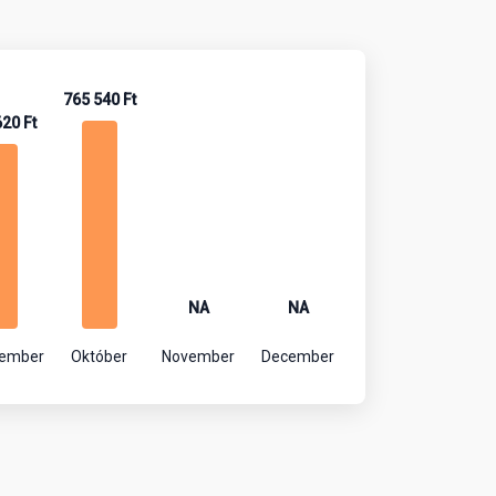
765 540 Ft
620 Ft
NA
NA
tember
Október
November
December