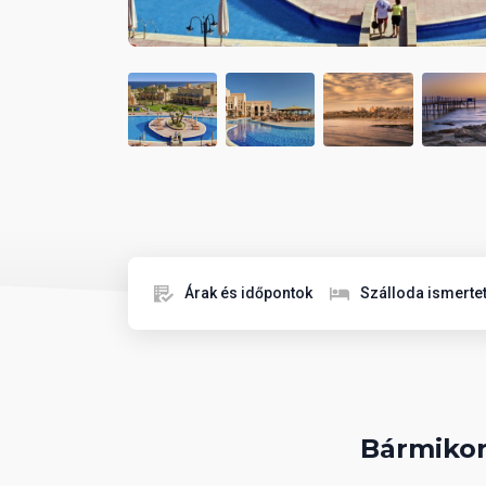
Árak és időpontok
Szálloda ismerte
Bármikor