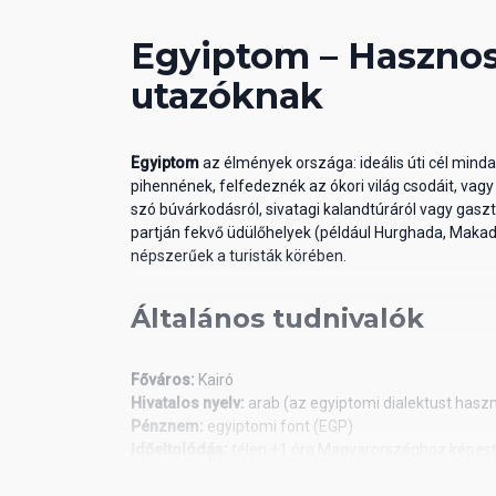
all inclusive: napi háromszori főétkezés; a nap foly
helyi alkoholos és alkoholmentes italok korlátlan fogy
Egyiptom – Hasznos
szállodák szolgáltatásai bizonyos részletekben elté
utazóknak
Egyiptom
az élmények országa: ideális úti cél min
pihennének, felfedeznék az ókori világ csodáit, vag
szó búvárkodásról, sivatagi kalandtúráról vagy gasz
partján fekvő üdülőhelyek (például Hurghada, Maka
népszerűek a turisták körében.
Általános tudnivalók
Főváros:
Kairó
Hivatalos nyelv:
arab (az egyiptomi dialektust haszn
Pénznem:
egyiptomi font (EGP)
Időeltolódás:
télen +1 óra Magyarországhoz képest,
Beszélt nyelvek:
A turistaközpontokban sokan beszél