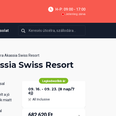
H-P: 09:00 - 17:00
Jelenleg zárva
solat
ra Akassia Swiss Resort
ssia Swiss Resort
Legkedvezőbb ár
sal
09. 16. - 09. 23. (8 nap/7
éj)
t a jó
All Inclusive
k miatt
al
682 620 Ft