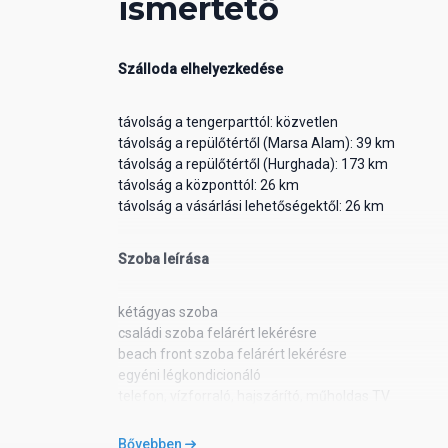
ismertető
Szálloda elhelyezkedése
távolság a tengerparttól: közvetlen
távolság a repülőtértől (Marsa Alam): 39 km
távolság a repülőtértől (Hurghada): 173 km
távolság a központtól: 26 km
távolság a vásárlási lehetőségektől: 26 km
Szoba leírása
kétágyas szoba
családi szoba felárért lekérésre
beach front szoba felárért lekérésre
egyéni légkondicionáló
telefon, vízforraló, hajszárító, műholdas TV
minibár feltöltése illetékért
saját fürdőszoba (kád vagy zuhanyfülke, hajszárító,
Bővebben