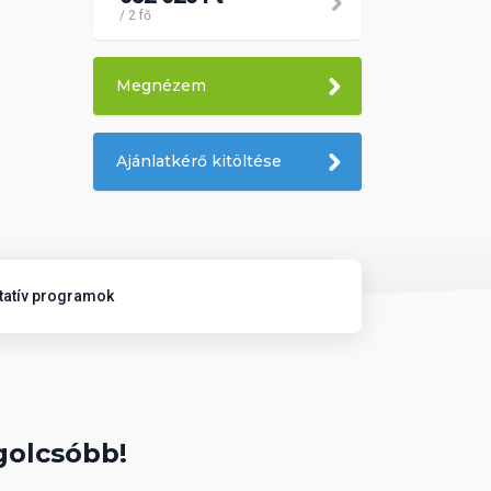
/ 2 fő
Megnézem
Ajánlatkérő kitöltése
tatív programok
golcsóbb!