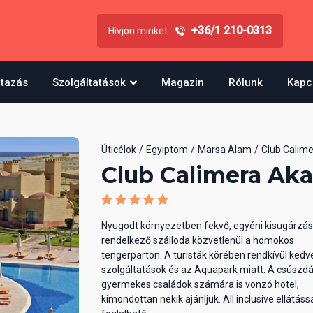
+36/1 210-0313
Hívjon minket:
utazás
Szolgáltatások
Magazin
Rólunk
Kapc
Úticélok
Egyiptom
Marsa Alam
Club Calime
Club Calimera Aka
Nyugodt környezetben fekvő, egyéni kisugárzás
rendelkező szálloda közvetlenül a homokos
tengerparton. A turisták körében rendkívül kedvel
szolgáltatások és az Aquapark miatt. A csúszdá
gyermekes családok számára is vonzó hotel,
kimondottan nekik ajánljuk. All inclusive ellátáss