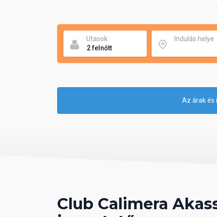
Utasok
Indulás helye
Az árak és 
Club Calimera Akass