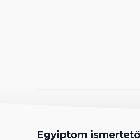
tengerparti bár, vízi sportok illetékért
Sport és szórakozás díjmentesen
animációs programok
alkalmanként esti műsorok
aerobik, asztalitenisz, darts
strandröplabda, fitnesz, jacuzzi
2 teniszpálya (világítás illetékért)
Sport és szórakozás külön díjért
biliárd, török gőzfürdő
masszázs, szauna
búvárkodási lehetőség
Ellátás
Egyiptom ismertet