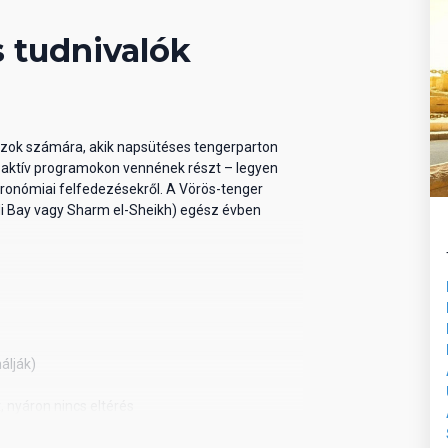
amán snack (tea, kávé, szendvics, sütemény)
asztása 10:00-tól 24:00 óráig. Az all inclusive
 tudnivalók
rhetnek.
dazok számára, akik napsütéses tengerparton
y aktív programokon vennének részt – legyen
tronómiai felfedezésekről. A Vörös-tenger
di Bay vagy Sharm el-Sheikh) egész évben
álják)
 nyáron nincs eltérés
nek angolul, németül, franciául vagy oroszul.