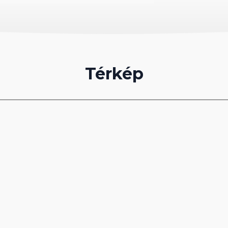
Térkép
esen)
ipővel a vízbe lépni