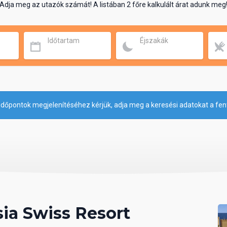
Adja meg az utazók számát! A listában 2 főre kalkulált árat adunk meg
Időtartam
Éjszakák
időpontok megjelenítéséhez kérjük, adja meg a keresési adatokat a fen
ia Swiss Resort