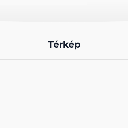
Térkép
, napernyők és törölközők ingyenesen