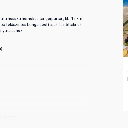
enül a hosszú homokos tengerparton, kb. 15 km-
több földszintes bungalóból (csak felnőtteknek
 nyaraláshoz.
m)
rító, WC)