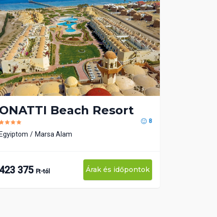
ONATTI Beach Resort
8
Egyiptom
Marsa Alam
423 375
Árak és időpontok
Ft-tól