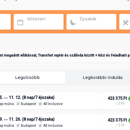
Időtartam
Éjszakák
ást megadott ellátással, Transfert reptér és szálloda között + Kézi és Feladható 
Legolcsóbb
Legkorábbi indulás
5. ― 11. 12. (8 nap/7 éjszaka)
423 375 Ft
/ 2 fő
ap múlva
Budapest
All Inclusive
9. ― 11. 26. (8 nap/7 éjszaka)
423 375 Ft
/ 2 fő
ap múlva
Budapest
All Inclusive