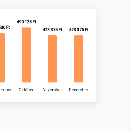
490 125 Ft
500 Ft
423 375 Ft
423 375 Ft
tember
Október
November
December
!