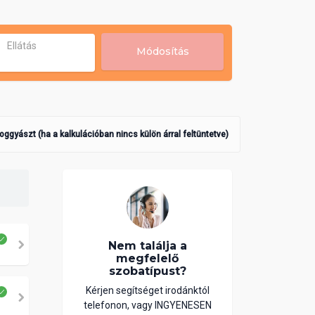
Ellátás
Módosítás
poggyászt (ha a kalkulációban nincs külön árral feltüntetve)
Nem találja a
megfelelő
szobatípust?
Kérjen segítséget irodánktól
telefonon, vagy INGYENESEN