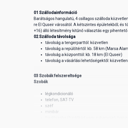
01 Szállodainformáció
Barátságos hangulatú, 4 csillagos szálloda közvetl
re El Quseir városától. A kétszintes épületekből; és 
+16) álló létesítmény kitűnő választás egy pihentető
02 Szálloda távolsága
távolság a tengerparttól: közvetlen
távolság a repülőtértől: kb. 58 km (Marsa Ala
távolság a központtól: kb. 18 km (El Quseir)
távolság a vásárlási lehetőségektől: közvetlen
03 Szobák felszereltsége
Szobák
légkondicionáló
telefon, SAT-TV
széf
minibár
fürdőszoba (fürdőkád vagy zuhanyozó, hajszá
kertre néző balkon vagy terasz