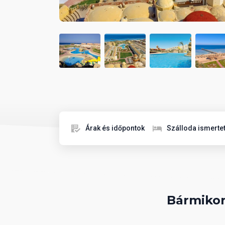
Árak és időpontok
Szálloda ismerte
Bármikor