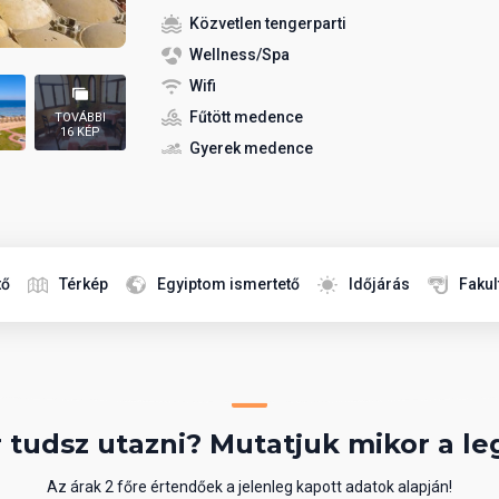
Közvetlen tengerparti
Wellness/Spa
Wifi
Fűtött medence
TOVÁBBI
16 KÉP
Gyerek medence
tő
Térkép
Egyiptom ismertető
Időjárás
Fakul
 tudsz utazni? Mutatjuk mikor a le
Az árak 2 főre értendőek a jelenleg kapott adatok alapján!