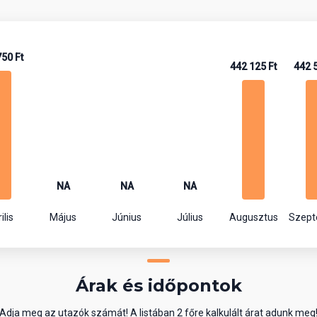
50 Ft
442 125 Ft
442 
NA
NA
NA
ilis
Május
Június
Július
Augusztus
Szep
Árak és időpontok
Adja meg az utazók számát! A listában 2 főre kalkulált árat adunk meg