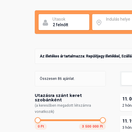
Utasok
Indulás helye
Az illetékes ár tartalmazza: Repülőjegy illetékkel, Száll
Összesen 86 ajánlat.
Utazásra szánt keret
11. 0
szobánként
(a keresőben megadott létszámra
2 hón
vonatkozik)
11. 1
0 Ft
3 500 000 Ft
3 hón