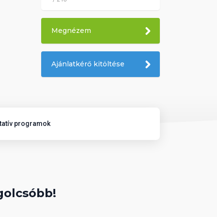
Megnézem
Ajánlatkérő kitöltése
tatív programok
golcsóbb!