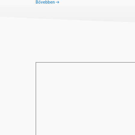
Bővebben
Szobák felár ellenében
egyágyas szobák
medencére néző szobák
tengerre néző szobák
04 Szálloda felszereltsége
hall recepcióval
büféétterem
bárok
shisha-bár
Wi-Fi a hallban ingyenesen
diszkó
amfiteátrum
bevásárlóközpont
2 medence (az egyik télen fűthető), napágyak
pool-bár
05 Tengerpart