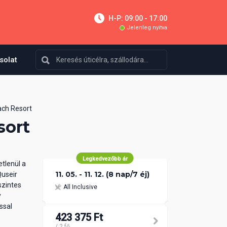
H-P: 09:00 - 17:00
Jelenleg nyitva
solat
ch Resort
sort
Legkedvezőbb ár
etlenül a
11. 05. - 11. 12. (8 nap/7 éj)
Quseir
szintes
All Inclusive
y
ssal
423 375 Ft
/ 2 fő