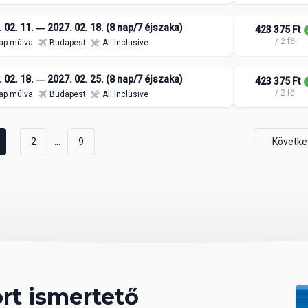
 02. 11. ― 2027. 02. 18. (8 nap/7 éjszaka)
423 375 Ft
/ 2 fő
ap múlva
Budapest
All Inclusive
 02. 18. ― 2027. 02. 25. (8 nap/7 éjszaka)
423 375 Ft
/ 2 fő
ap múlva
Budapest
All Inclusive
...
2
9
Követke
rt ismertető