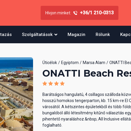
+36/1 210-0313
Hívjon minket:
utazás
Szolgáltatások
Magazin
Rólunk
Kapc
Úticélok
Egyiptom
Marsa Alam
ONATTI Bea
ONATTI Beach Re
Barátságos hangulatú, 4 csillagos szálloda közv
hosszú homokos tengerparton, kb. 15 km-re El 
városától. A kétszintes épületekből és több föld
bungalóból álló létesítmény kitűnő választás eg
pihentető nyaraláshoz.&nbsp; All Inclusive ellátá
foglalható.