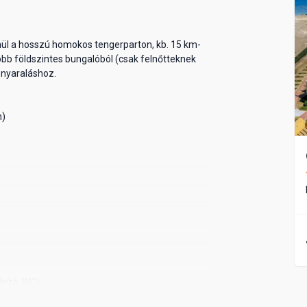
enül a hosszú homokos tengerparton, kb. 15 km-
több földszintes bungalóból (csak felnőtteknek
 nyaraláshoz.
m)
rító, WC)