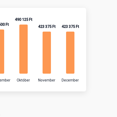
490 125 Ft
500 Ft
423 375 Ft
423 375 Ft
tember
Október
November
December
!