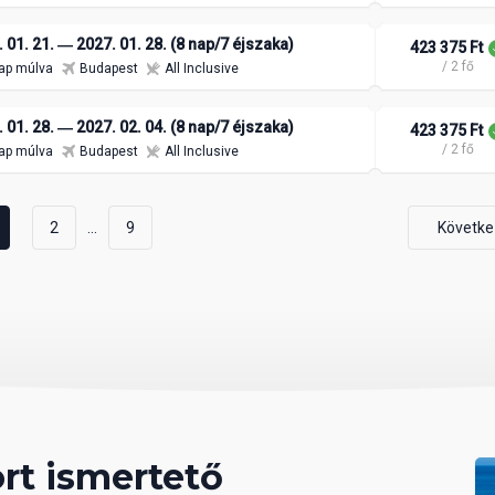
 01. 21. ― 2027. 01. 28. (8 nap/7 éjszaka)
423 375 Ft
/ 2 fő
ap múlva
Budapest
All Inclusive
 01. 28. ― 2027. 02. 04. (8 nap/7 éjszaka)
423 375 Ft
/ 2 fő
ap múlva
Budapest
All Inclusive
...
2
9
Követke
rt ismertető