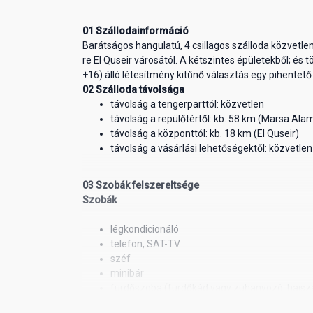
01 Szállodainformáció
Barátságos hangulatú, 4 csillagos szálloda közvetl
re El Quseir városától. A kétszintes épületekből; és 
+16) álló létesítmény kitűnő választás egy pihentető
02 Szálloda távolsága
távolság a tengerparttól: közvetlen
távolság a repülőtértől: kb. 58 km (Marsa Ala
távolság a központtól: kb. 18 km (El Quseir)
távolság a vásárlási lehetőségektől: közvetlen
03 Szobák felszereltsége
Szobák
légkondicionáló
telefon, SAT-TV
széf
minibár
fürdőszoba (fürdőkád vagy zuhanyozó, hajszá
kertre néző balkon vagy terasz