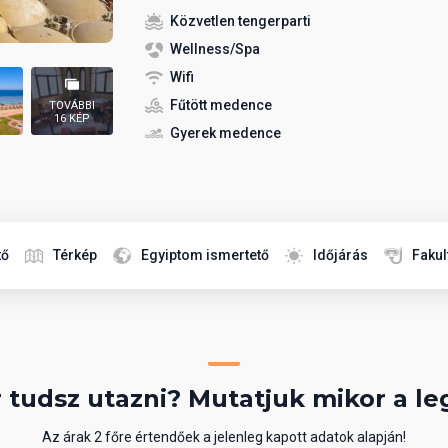
Közvetlen tengerparti
Wellness/Spa
Wifi
Fűtött medence
TOVÁBBI
16 KÉP
Gyerek medence
tő
Térkép
Egyiptom ismertető
Időjárás
Fakul
 tudsz utazni? Mutatjuk mikor a le
Az árak 2 főre értendőek a jelenleg kapott adatok alapján!