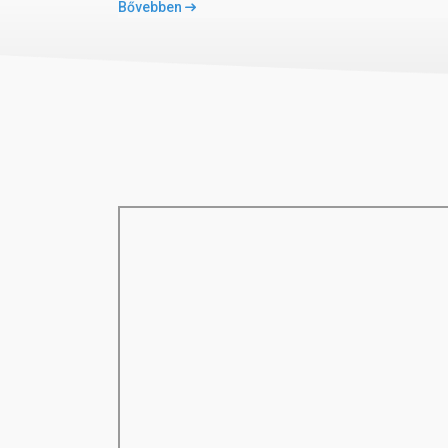
Bővebben
Szobák felár ellenében
egyágyas szobák
medencére néző szobák
tengerre néző szobák
04 Szálloda felszereltsége
hall recepcióval
büféétterem
bárok
shisha-bár
Wi-Fi a hallban ingyenesen
diszkó
amfiteátrum
bevásárlóközpont
2 medence (az egyik télen fűthető), napágyak
pool-bár
05 Tengerpart