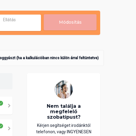
Ellátás
Módosítás
poggyászt (ha a kalkulációban nincs külön árral feltüntetve)
Nem találja a
megfelelő
szobatípust?
Kérjen segítséget irodánktól
telefonon, vagy INGYENESEN