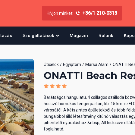
+36/1 210-0313
Hívjon minket:
utazás
Szolgáltatások
Magazin
Rólunk
Kapc
Úticélok
Egyiptom
Marsa Alam
ONATTI Bea
ONATTI Beach Re
Barátságos hangulatú, 4 csillagos szálloda közv
hosszú homokos tengerparton, kb. 15 km-re El 
városától. A kétszintes épületekből és több föld
bungalóból álló létesítmény kitűnő választás eg
pihentető nyaraláshoz.&nbsp; All Inclusive ellátá
foglalható.