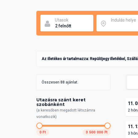
Utasok
Indulás helye
Az illetékes ár tartalmazza: Repülőjegy illetékkel, Száll
Összesen 88 ajánlat.
Utazásra szánt keret
11. 0
szobánként
(a keresőben megadott létszámra
2 hón
vonatkozik)
11. 1
0 Ft
3 500 000 Ft
3 hón