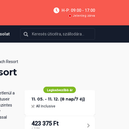
H-P: 09:00 - 17:00
Jelenleg zárva
solat
ch Resort
sort
Legkedvezőbb ár
etlenül a
11. 05. - 11. 12. (8 nap/7 éj)
Quseir
szintes
All Inclusive
y
ssal
423 375 Ft
/ 2 fő