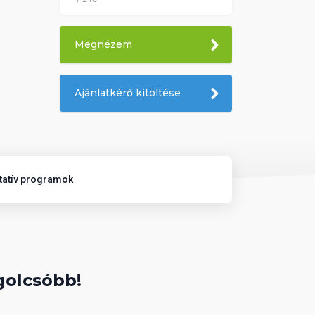
Megnézem
Ajánlatkérő kitöltése
tatív programok
golcsóbb!