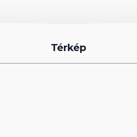
Térkép
, napernyők és törölközők ingyenesen