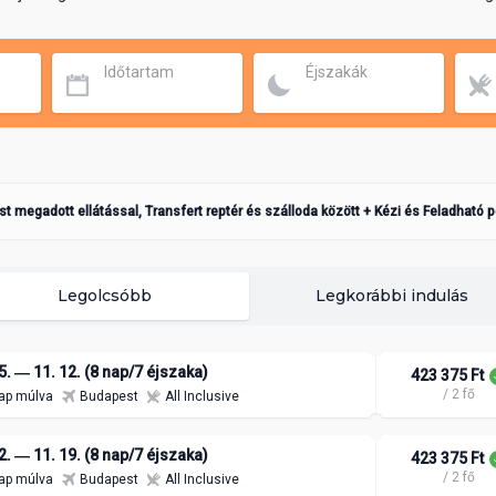
Időtartam
Éjszakák
ást megadott ellátással, Transfert reptér és szálloda között + Kézi és Feladható 
Legolcsóbb
Legkorábbi indulás
5. ― 11. 12. (8 nap/7 éjszaka)
423 375 Ft
/ 2 fő
ap múlva
Budapest
All Inclusive
2. ― 11. 19. (8 nap/7 éjszaka)
423 375 Ft
/ 2 fő
ap múlva
Budapest
All Inclusive