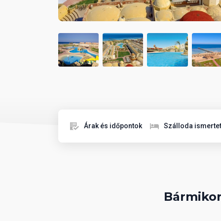
Árak és időpontok
Szálloda ismerte
Bármikor