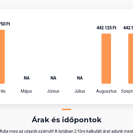
50 Ft
442 125 Ft
442 
NA
NA
NA
ilis
Május
Június
Július
Augusztus
Szep
Árak és időpontok
Adja meg az utazók számát! A listában 2 főre kalkulált árat adunk meg