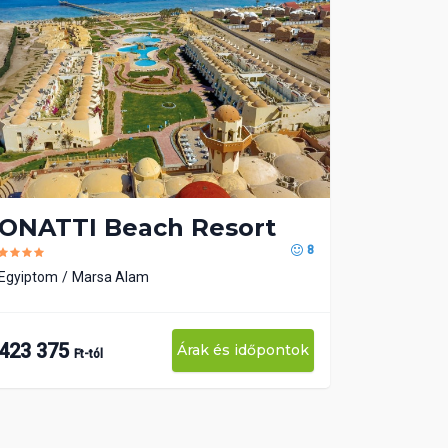
ONATTI Beach Resort
8
Egyiptom
Marsa Alam
423 375
Árak és időpontok
Ft-tól