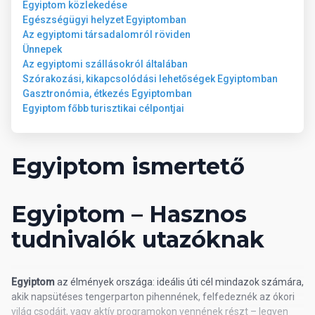
Egyiptom közlekedése
Egészségügyi helyzet Egyiptomban
Az egyiptomi társadalomról röviden
Ünnepek
Az egyiptomi szállásokról általában
Szórakozási, kikapcsolódási lehetőségek Egyiptomban
Gasztronómia, étkezés Egyiptomban
Egyiptom főbb turisztikai célpontjai
Egyiptom ismertető
Egyiptom – Hasznos
tudnivalók utazóknak
Egyiptom
az élmények országa: ideális úti cél mindazok számára,
akik napsütéses tengerparton pihennének, felfedeznék az ókori
világ csodáit, vagy aktív programokon vennének részt – legyen