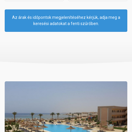
Az árak és időpontok megjelenítéséhez kérjük, adja meg a
keresési adatokat a fenti szűrőben.