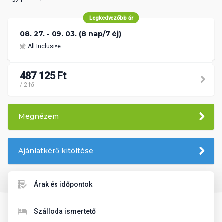
Legkedvezőbb ár
08. 27. - 09. 03. (8 nap/7 éj)
All Inclusive
487 125 Ft
/ 2 fő
Megnézem
Ajánlatkérő kitöltése
Árak és időpontok
Szálloda ismertető