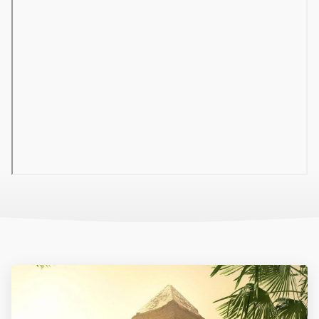
Szobák felár ellenében
tengerre néző szobák
04 Szálloda felszereltsége
hall recepcióval
büféétterem
bár
snack-bár
Wi-Fi térítés ellenében
bérelhető széf
üzletek
mosoda
medence (napágyak és napernyők ingyenesen)
gyermekmedence
05 Tengerpart
homokos/korallos tengerpart (fürdőcipő viselete ajánlott)