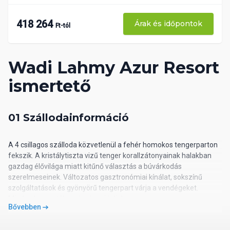
418 264
Árak és időpontok
Ft-tól
Wadi Lahmy Azur Resort
ismertető
01 Szállodainformáció
A 4 csillagos szálloda közvetlenül a fehér homokos tengerparton
fekszik. A kristálytiszta vizű tenger korallzátonyainak halakban
gazdag élővilága miatt kitűnő választás a búvárkodás
szerelmeseinek. Változatos gasztronómiai kínálat, sokszínű
szolgáltatások és gyönyörű tengerpart várja a vendégeket.
Minden korosztály számára ajánljuk.
Bővebben
Utazásszervező iroda hazai besorolása: 3*