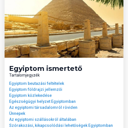
napágyak és napernyők ingyenesen
vízi sportok térítés ellenében
06 Sport és szórakozás ingyenesen
animációs programok
fitneszterem
biliárd
Egyiptom ismertető
07 Sport és szórakozás térítés
ellenében
Tartalomjegyzék
Egyiptom beutazási feltételek
Egyiptom földrajzi jellemzői
masszázs
Egyiptom közlekedése
búvárkodás
Egészségügyi helyzet Egyiptomban
vízi sportok (helyi szolgáltatóknál)
Az egyiptomi társadalomról röviden
Ünnepek
08 Ellátás
Az egyiptomi szállásokról általában
Szórakozási, kikapcsolódási lehetőségek Egyiptomban