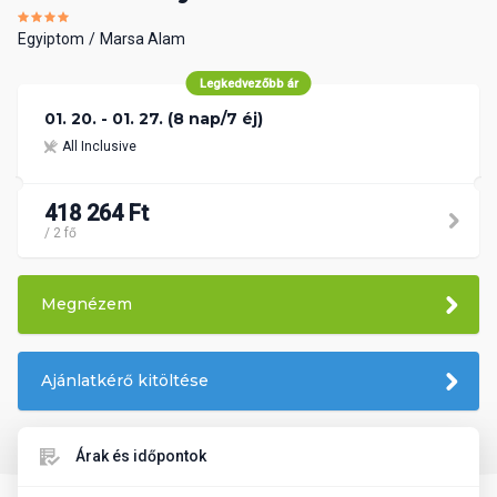
Egyiptom
Marsa Alam
Legkedvezőbb ár
01. 20. - 01. 27. (8 nap/7 éj)
All Inclusive
418 264 Ft
/ 2 fő
Megnézem
Ajánlatkérő kitöltése
Árak és időpontok