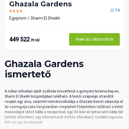
Ghazala Gardens
7.5
Egyiptom
Sharm El Sheikh
449 522
Árak és időpontok
Ft-tól
Ghazala Gardens
ismertető
A núbiai stílusban épült szálloda közvetlenül a gyönyörű Na’ama Bay-en,
Sharm El Sheikh központjában található. A festői szépségű strandtól
csupán egy utca, valamint testvérszállodája a Ghazala Beach választja el.
Az ezeregyéjszaka hangulatában megépített főépületben található a keleti
mesevilágot idéző lobby a recepcióval, egy 24 órán át nyitva tartó lobby bár
(térítés ellenében), egy internetsarok (térítés ellenében), továbbá ingyenes
WiFi és egy kis könyvtár.