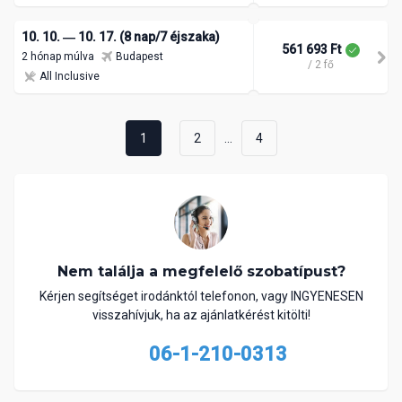
10. 10. ― 10. 17. (8 nap/7 éjszaka)
561 693 Ft
2 hónap múlva
Budapest
/ 2 fő
All Inclusive
...
1
2
4
Nem találja a megfelelő szobatípust?
Kérjen segítséget irodánktól telefonon, vagy INGYENESEN
visszahívjuk, ha az ajánlatkérést kitölti!
06-1-210-0313