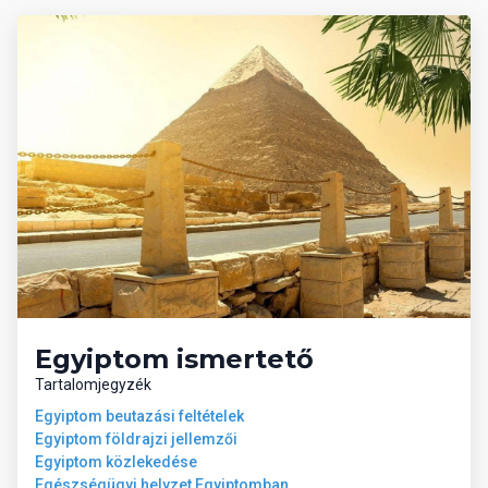
játékok, bili, WC ülőke.
Kérjük, ez irányú kérését időben jelezze az utazási irodában.
Ellátás
A főétterem változatos ételeket kínál a világ minden
tájáról. A tematikus büféestek alkalmával látványkonyhák
segítségével pillanthat bele a különféle nemzetiségű ételek
elkészítési folyamatába. Az all inclusive ellátás tartalmaz 24
órában fogyasztható helyi nem alkoholos italokat. A helyi
alkoholos italok 10 órától 24 óráig díjmentesek, ezután térítés
ellenében vásárolhatóak. A vacsorához megfelelő öltözet
javasolt. Az all inclusive karszalag viselése kötelező. Az all
inclusive szolgáltatásokról, a bárok és az éttermek nyitvatartási
idejéről, valamint a további feláras szolgáltatásokról a helyszínen
érdeklődjön.
Egyiptom ismertető
Tartalomjegyzék
Egyiptom beutazási feltételek
Egyiptom földrajzi jellemzői
Egyiptom közlekedése
Egészségügyi helyzet Egyiptomban