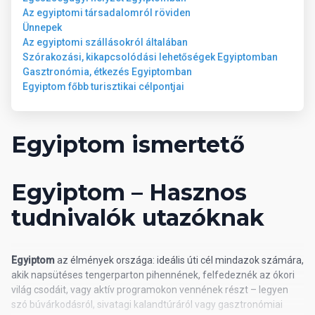
Az egyiptomi társadalomról röviden
Ünnepek
Az egyiptomi szállásokról általában
Szórakozási, kikapcsolódási lehetőségek Egyiptomban
Gasztronómia, étkezés Egyiptomban
Egyiptom főbb turisztikai célpontjai
Egyiptom ismertető
Egyiptom – Hasznos
tudnivalók utazóknak
Egyiptom
az élmények országa: ideális úti cél mindazok számára,
akik napsütéses tengerparton pihennének, felfedeznék az ókori
világ csodáit, vagy aktív programokon vennének részt – legyen
szó búvárkodásról, sivatagi kalandtúráról vagy gasztronómiai