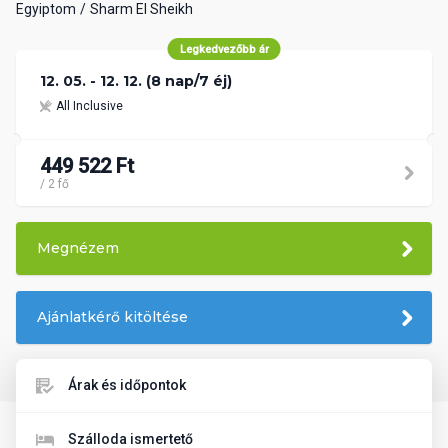
Egyiptom
Sharm El Sheikh
Legkedvezőbb ár
12. 05. - 12. 12. (8 nap/7 éj)
All Inclusive
449 522 Ft
/ 2 fő
Megnézem
Ajánlatkérő kitöltése
Árak és időpontok
Szálloda ismertető