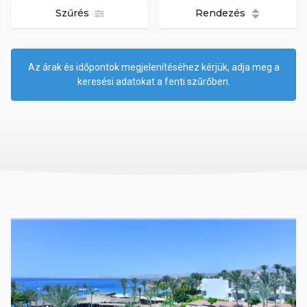
Szűrés
Rendezés
Az árak és időpontok megjelenítéséhez kérjük, adja meg a
keresési adatokat a fenti szűrőben.