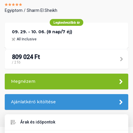
Egyiptom
Sharm El Sheikh
Legkedvezőbb ár
09. 29. - 10. 06. (8 nap/7 éj)
All Inclusive
809 024 Ft
/ 2 fő
Megnézem
Ajánlatkérő kitöltése
Árak és időpontok