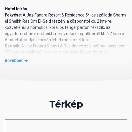
Hotel leírás
Fekvése:
A Jaz Fanara Resort & Residence 5*-os szálloda Sharm
el Sheikh Ras Om El-Seid részén, a központtól kb. 2 km-re,
közvetlenül a homokos, korallos tengerparton fekszik, az
egyiptomi sharm el sheikhi nemzetközi repülőtértől kb. 22 km-re.
A hotel strandját lépcsőn lehet megközelíteni.
Szobák:
A Jaz Fanara Resort & Residence szállodában összesen
378 szoba található, melyek mindegyike légkondicionált,
televízióval, telefonnal, mini bárral (fogyasztás térítés ellenében),
Bővebben
széffel, a fürdőszoba hajszárítóval felszerelt. A szobák egy
részéhez erkély vagy terasz tartozik.
Szolgáltatások:
Éttermek, bárok, medencék, SPA és wellness
szolgáltatások (jakuzzi, szauna, gőzfürdő, masszázs),
szépségszalon, fitneszterem, asztalitenisz, biliárd, íjászat,
teniszpálya, strandröplabda, boccia, vízi sportok a tengerparton,
Térkép
búvárközpont, WiFi csatlakozási lehetőség a lobbyban, üzletek,
orvosi ügyelet, animációs programok, élő zene, disco,
gyermekmedencék, gyermekklub, játszótér. Egyes
szolgáltatásokat csak külön térítés ellenében vehetnek igénybe a
nyaralók!