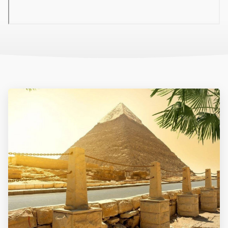
útvonalon, az adókat és illetékeket, a repülőtéren magyar nyelvű
asszisztenciát és a repülőtéri transzfereket.
A csomagár nem tartalmazza: a vízum díjat, az útlemondási
biztosítást, az utasbiztosítást.