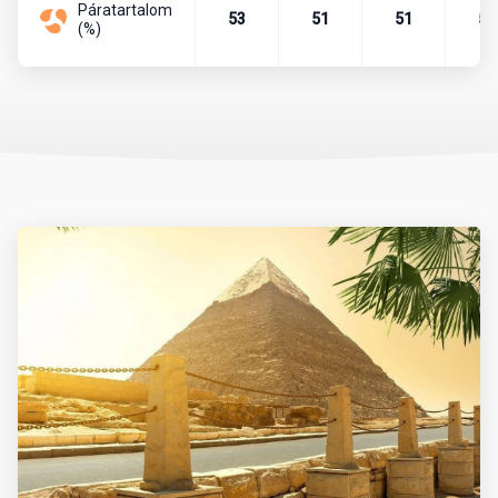
Páratartalom
53
51
51
52
(%)
Az időjárás tekintetében októbertől áprilisig tart a legideálisabb
időszak. Ilyenkor napközben kellemes meleg, este pedig enyhe
hőmérséklet jellemző, a tengervíz strandolásra is alkalmas. A
nyári hónapok (június-augusztus) extrém forróságot hoznak,
különösen a délebbi területeken (pl. Luxor), ezért ilyenkor
városnézés kevésbé ajánlott.
Érdemes figyelembe venni a Ramadan időszakát is, amely évente
eltérő dátumra esik. Ez alatt sok étterem és üzlet napközben
zárva lehet.
Mit érdemes magunkkal vinni?
Az utazás során praktikus a könnyű, világos színű, jól szellőző
ruházat. A strandoláshoz napvédő krém (magas faktorszámú),
napszemüveg, kalap, strandpapucs ajánlott. A városnézésekhez
és kirándulásokhoz zárt cipő és hosszú nadrág, illetve vállat
takaró felső javasolt, különösen a vallási helyszíneken vagy