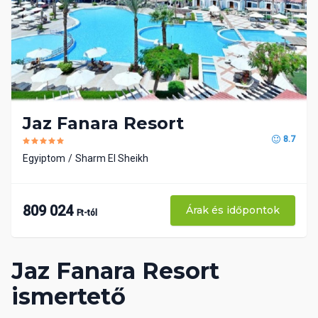
Jaz Fanara Resort
8.7
Egyiptom
Sharm El Sheikh
809 024
Árak és időpontok
Ft-tól
Jaz Fanara Resort
ismertető