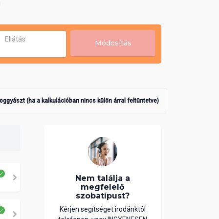
!
Ellátás
Módosítás
poggyászt (ha a kalkulációban nincs külön árral feltüntetve)
Nem találja a
megfelelő
szobatípust?
Kérjen segítséget irodánktól