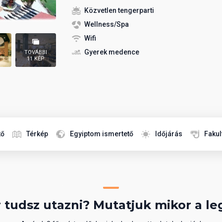
Közvetlen tengerparti
Wellness/Spa
Wifi
Gyerek medence
TOVÁBBI
11 KÉP
tő
Térkép
Egyiptom ismertető
Időjárás
Fakul
 tudsz utazni? Mutatjuk mikor a le