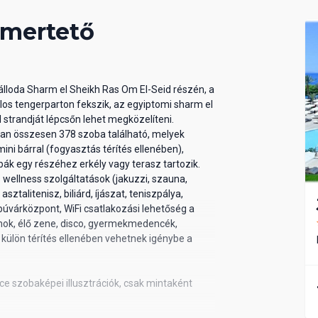
smertető
lloda Sharm el Sheikh Ras Om El-Seid részén, a
llos tengerparton fekszik, az egyiptomi sharm el
l strandját lépcsőn lehet megközelíteni.
an összesen 378 szoba található, melyek
mini bárral (fogyasztás térítés ellenében),
obák egy részéhez erkély vagy terasz tartozik.
wellness szolgáltatások (jakuzzi, szauna,
talitenisz, biliárd, íjászat, teniszpálya,
 búvárközpont, WiFi csatlakozási lehetőség a
amok, élő zene, disco, gyermekmedencék,
 külön térítés ellenében vehetnek igénybe a
e szobaképei illusztrációk, csak mintaként