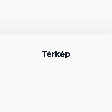
netrend szerinti járattal. Érkezés után transzfer
harm El Sheikh-en.
tőség: Szt. Katalin Kolostor, Mózes-hegyi
lás Sharm El Sheikh-en.
Térkép
 választott szállodában a megadott ellátással,
 illetékeket, a repülőtéren magyar nyelvű
dási biztosítást, az utasbiztosítást.