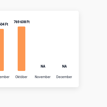
769 638 Ft
504 Ft
NA
NA
tember
Október
November
December