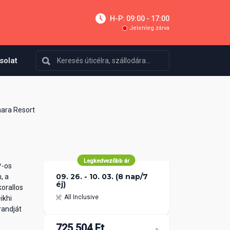
H-P: 09:00 - 17:00
Jelenleg zárva
solat
ara Resort
Legkedvezőbb ár
*-os
09. 26. - 10. 03. (8 nap/7
, a
éj)
korallos
All Inclusive
ikhi
randját
725 504 Ft