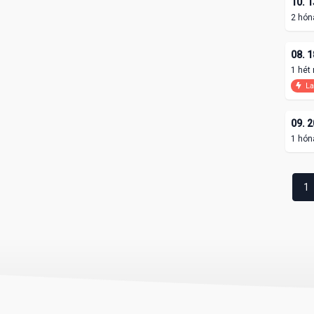
10. 1
2 hón
08. 1
1 hét
La
09. 2
1 hón
1