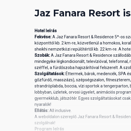
Jaz Fanara Resort i
Hotel leírás
Fekvése:
A Jaz Fanara Resort & Residence 5*-os szá
központtól kb. 2 km-re, közvetlenül a homokos, kora
sheikhi nemzetközi repülőtértől kb. 22 km-re. A hote
Szobák:
A Jaz Fanara Resort & Residence szállodáb
mindegyike légkondicionált, televízióval, telefonnal, 
széffel, a fürdőszoba hajszárítóval felszerelt. A sz
Szolgáltatások:
Éttermek, bárok, medencék, SPA és 
gőzfürdő, masszázs), szépségszalon, fitneszterem, asz
strandröplabda, boccia, vízi sportok a tengerparton,
lobbyban, üzletek, orvosi ügyelet, animációs progr
gyermekklub, játszótér. Egyes szolgáltatásokat csak
nyaralók!
Ellátás:
All inclusive.
A weboldalon szereplő Jaz Fanara Resort & Residenc
szolgálnak!
Program leírás