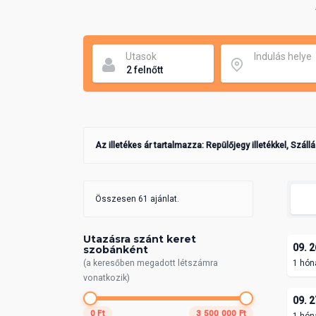
Utasok
Indulás helye
Az illetékes ár tartalmazza: Repülőjegy illetékkel, Száll
Összesen 61 ajánlat.
Utazásra szánt keret
09. 2
szobánként
(a keresőben megadott létszámra
1 hón
vonatkozik)
09. 2
0 Ft
3 500 000 Ft