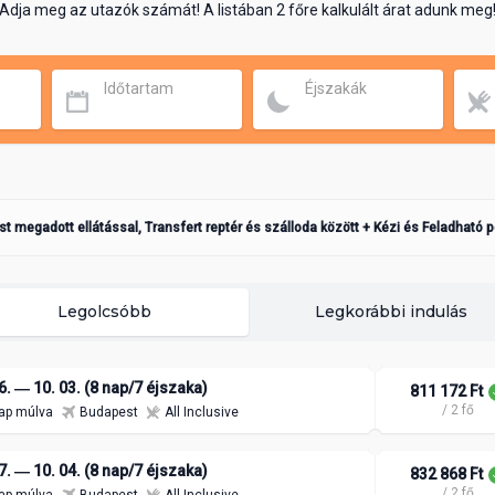
Adja meg az utazók számát! A listában 2 főre kalkulált árat adunk meg
Időtartam
Éjszakák
ást megadott ellátással, Transfert reptér és szálloda között + Kézi és Feladható 
Legolcsóbb
Legkorábbi indulás
6. ― 10. 03. (8 nap/7 éjszaka)
811 172 Ft
/ 2 fő
ap múlva
Budapest
All Inclusive
7. ― 10. 04. (8 nap/7 éjszaka)
832 868 Ft
/ 2 fő