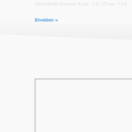
Választható turnusok: 8 nap - 7 éj / 15 nap - 14 éj
1. NAP:
Budapest / Sharm El Sheikh:
Bővebben
Elutazás Sharm El Sheikh-re charter járattal vagy me
a szállodába. Szabadprogram. Vacsora és szállás S
2-7. / 2-14. NAP:
Sharm El Sheikh:
Reggeli után szabadprogram. Fakultatív programlehe
túrázás, Színes kanyon szafari stb. Vacsora és szál
8. / 15. NAP:
Sharm el Sheikh / Budapest:
Transzfer a repülőtérre, hazautazás.
A csomagár tartalmazza: 7 vagy 14 éjszaka szállást a
repülőjegyeket (BUD-SSH-BUD) útvonalon, az adókat és
asszisztenciát és a repülőtéri transzfereket.
A csomagár nem tartalmazza: a vízum díjat, az útlemon