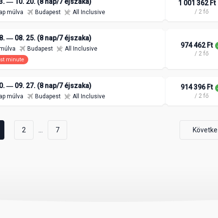
3. ― 10. 20. (8 nap/7 éjszaka)
1 001 362 Ft
/ 2 fő
ap múlva
Budapest
All Inclusive
8. ― 08. 25. (8 nap/7 éjszaka)
974 462 Ft
 múlva
Budapest
All Inclusive
/ 2 fő
st minute
0. ― 09. 27. (8 nap/7 éjszaka)
914 396 Ft
/ 2 fő
ap múlva
Budapest
All Inclusive
...
2
7
Követke