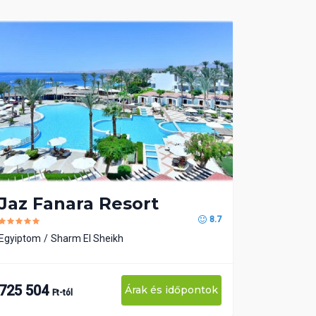
Jaz Fanara Resort
8.7
Egyiptom
Sharm El Sheikh
725 504
Árak és időpontok
Ft-tól