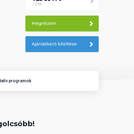
/ 2 fő
Megnézem
Ajánlatkérő kitöltése
tatív programok
golcsóbb!