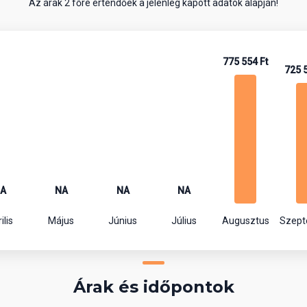
Az árak 2 főre értendőek a jelenleg kapott adatok alapján!
775 554 Ft
725 
A
NA
NA
NA
ilis
Május
Június
Július
Augusztus
Szep
Árak és időpontok