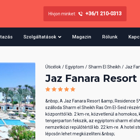
+36/1 210-0313
Hívjon minket:
utazás
Szolgáltatások
Magazin
Rólunk
Kapc
Úticélok
Egyiptom
Sharm El Sheikh
Jaz Fan
Jaz Fanara Resort
&nbsp; A Jaz Fanara Resort &amp; Residence 5
szálloda Sharm el Sheikh Ras Om El-Seid részén
központtól kb. 2 km-re, közvetlenül a homokos, 
tengerparton fekszik, az egyiptomi sharm el she
nemzetközi repülőtértől kb. 22 km-re. A hotel st
lépcsőn lehet megközelíteni.&nbsp;